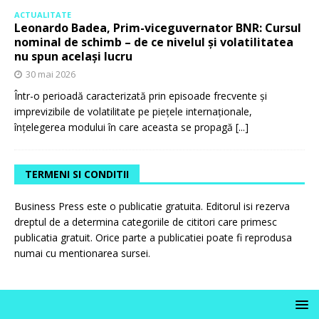
ACTUALITATE
Leonardo Badea, Prim-viceguvernator BNR: Cursul
nominal de schimb – de ce nivelul și volatilitatea
nu spun același lucru
30 mai 2026
Într-o perioadă caracterizată prin episoade frecvente și
imprevizibile de volatilitate pe piețele internaționale,
înțelegerea modului în care aceasta se propagă
[...]
TERMENI SI CONDITII
Business Press este o publicatie gratuita. Editorul isi rezerva
dreptul de a determina categoriile de cititori care primesc
publicatia gratuit. Orice parte a publicatiei poate fi reprodusa
numai cu mentionarea sursei.