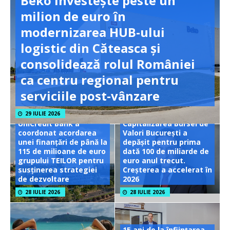
Beko investește peste un
milion de euro în
modernizarea HUB-ului
logistic din Căteasca și
consolidează rolul României
ca centru regional pentru
serviciile post-vânzare
29 IULIE 2026
UniCredit Bank a
Capitalizarea Bursei de
coordonat acordarea
Valori București a
unei finanțări de până la
depășit pentru prima
115 de milioane de euro
dată 100 de miliarde de
grupului TEILOR pentru
euro anul trecut.
susținerea strategiei
Creșterea a accelerat în
de dezvoltare
2026
28 IULIE 2026
28 IULIE 2026
15 ani de la înființarea