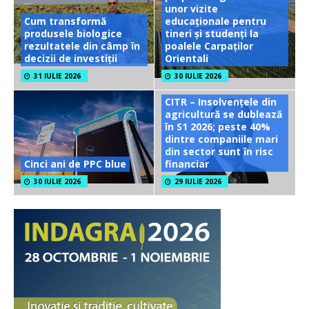
unor vizite
Cum transformă
educaționale pentru
produsele biologice
tineri și studenți la
rezultatele din câmp în
poalele Carpaților
decizii de investiții
Orientali
31 IULIE 2026
30 IULIE 2026
CITR – Insolvențele din
agricultură se dublează
în S1 2026; peste 40%
dintre companiile mari
din sector sunt în risc
Cinci ani de PPC blue
financiar
30 IULIE 2026
29 IULIE 2026