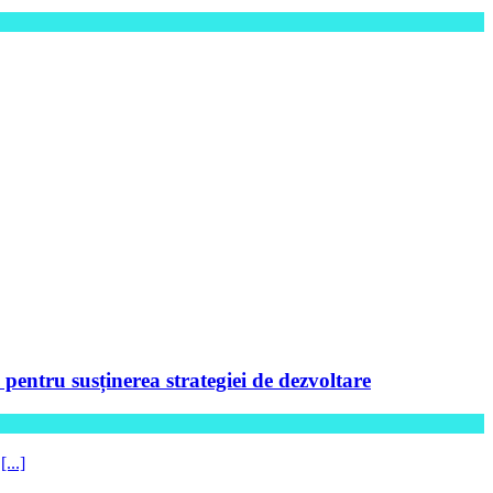
ntru susținerea strategiei de dezvoltare
5
[...]