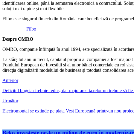
identificarea online, până la semnarea electronică a contractului. Solu
soluții mai rapide și mai flexibile.
Filbo este singurul fintech din România care beneficiază de programel
Filbo
Despre OMRO
OMRO, companie înființată în anul 1994, este specializată în acordarea d
La sfârșitul anului trecut, capitalul propriu al companiei a fost majo
Fondului European de Investiții și al unor bănci comerciale cu rol s
direcția digitalizării modelului de business și totodată consolidarea ace
Anterior
Deficitul bugetar trebuie redus, dar majorarea taxelor nu trebuie să fie
Următor
Electromontaj se extinde pe piața Vest Europeană printr-un nou proiect
Beko investește peste un milion de euro în modernizare