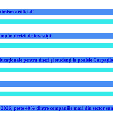
timism artificial!
p în decizii de investiții
aționale pentru tineri și studenți la poalele Carpațilo
 2026; peste 40% dintre companiile mari din sector sunt