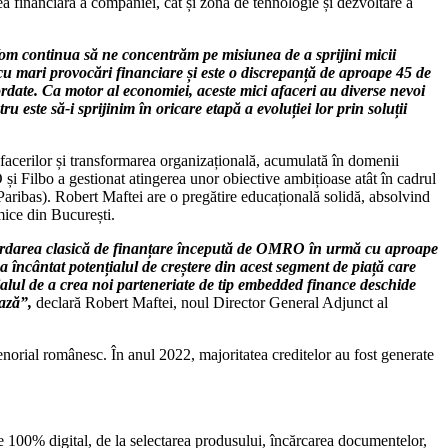
a financiară a companiei, cât și zona de tehnologie și dezvoltare a
m continua să ne concentrăm pe misiunea de a sprijini micii
 cu mari provocări financiare și este o discrepanță de aproape 45 de
ordate. Ca motor al economiei, aceste mici afaceri au diverse nevoi
u este să-i sprijinim în oricare etapă a evoluției lor prin soluții
afacerilor și transformarea organizațională, acumulată în domenii
și Filbo a gestionat atingerea unor obiective ambițioase atât în cadrul
aribas). Robert Maftei are o pregătire educațională solidă, absolvind
ice din București.
abordarea clasică de finanțare începută de OMRO în urmă cu aproape
-a încântat potențialul de creștere din acest segment de piață care
ialul de a crea noi parteneriate de tip embedded finance deschide
ează”,
declară Robert Maftei, noul Director General Adjunct al
norial românesc. În anul 2022, majoritatea creditelor au fost generate
e 100% digital, de la selectarea produsului, încărcarea documentelor,