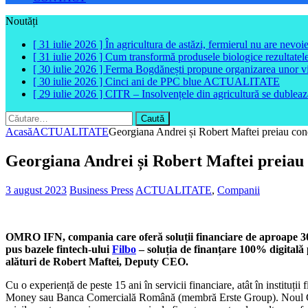
Noutăți
[ 31 iulie 2026 ]
În agricultura de astăzi, fermierul nu are nevoi
[ 31 iulie 2026 ]
Cum transformă produsele biologice rezultatele 
[ 30 iulie 2026 ]
Ferma Bogdănești propune organizarea unor vizit
[ 30 iulie 2026 ]
Cinci ani de PPC blue
ACTUALITATE
[ 29 iulie 2026 ]
CITR – Insolvențele din agricultură se dubleaz
Caută
după:
Acasă
ACTUALITATE
Georgiana Andrei și Robert Maftei preiau co
Georgiana Andrei și Robert Maftei preiau
3 august 2023
Business Press
ACTUALITATE
,
Companii
OMRO IFN, compania care oferă soluții financiare de aproape 30 de
pus bazele fintech-ului
Filbo
– soluția de finanțare 100% digital
alături de Robert Maftei, Deputy CEO.
Cu o experiență de peste 15 ani în servicii financiare, atât în instit
Money sau Banca Comercială Română (membră Erste Group). Noul CEO s