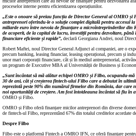
micilor antreprenori care au nevoie de finanțare pentru dezvoltarea af
proceselor interne pentru eficientizarea operațiunilor.
„Este o onoare să preiau funcția de Director General al OMRO și F
antreprenori oferindu-le o soluție complet digitală pentru accesul la
miliarde euro între nevoia de finanțare a microîntreprinderilor din 
de acoperit, de la capital de lucru, investiții pentru dezvoltare, până 
financiare eficiente și rapide”,
declară Georgiana Andrei, noul Dire
Robert Maftei, noul Director General Adjunct al companiei, are o experi
precum banking, leasing financiar, leasing operațional, precum și indu
unor mari corporații financiare, cât și în mediul antreprenorial, acti
un program de Executive MBA al Universității de Business și Econom
„Sunt încântat să mă alătur echipei OMRO și Filbo, ocupandu-mă de
30 de ani, cât și creșterea fintech-ului Filbo care a debutat în ulti
reprezintă peste 90% din numărul firmelor din România, dar care nu î
noi oportunități de creștere. Am fost întotdeauna încântat să fiu în a
OMRO și Filbo.
OMRO și Filbo oferă finanțare micilor antreprenori din diverse domenii
de fintech-ul Filbo, reprezentând 67% din totalul creditelor acordate de 
Despre Filbo
Filbo este o platformă Fintech a OMRO IFN, ce oferă finanțare pentru m