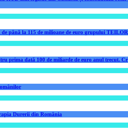
de până la 115 de milioane de euro grupului TEILOR pe
tru prima dată 100 de miliarde de euro anul trecut. Cre
 românilor
Terapia Durerii din România