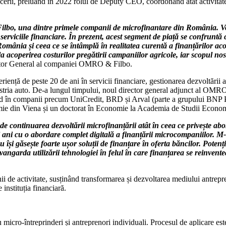
acerii, preluând în 2022 rolul de Deputy CEO, coordonând atât activitate
ilbo, una dintre primele companii de microfinantare din România. Vo
 serviciile financiare. În prezent, acest segment de piață se confruntă
România și ceea ce se întâmplă în realitatea curentă a finanțărilor ac
la acoperirea costurilor pregătirii campaniilor agricole, iar scopul nostr
ctor General al companiei OMRO & Filbo.
ență de peste 20 de ani în servicii financiare, gestionarea dezvoltării 
stria auto. De-a lungul timpului, noul director general adjunct al OMRO 
vând în companii precum UniCredit, BRD și Arval (parte a grupului BNP P
ie din Viena și un doctorat în Economie la Academia de Studii Econom
 continuarea dezvoltării microfinanțării atât în ceea ce privește 
mii ani cu o abordare complet digitală a finanțării microcompaniilor. M
și găsește foarte ușor soluții de finanțare în oferta băncilor. Potenț
vangarda utilizării tehnologiei în felul în care finanțarea se reinvent
 de activitate, susținând transformarea și dezvoltarea mediului antrepre
instituția financiară.
icro-întreprinderi și antreprenori individuali. Procesul de aplicare est