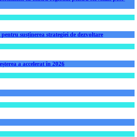
ntru susținerea strategiei de dezvoltare
șterea a accelerat în 2026