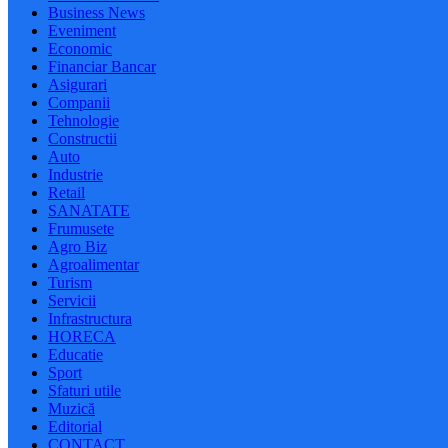
Business News
Eveniment
Economic
Financiar Bancar
Asigurari
Companii
Tehnologie
Constructii
Auto
Industrie
Retail
SANATATE
Frumusete
Agro Biz
Agroalimentar
Turism
Servicii
Infrastructura
HORECA
Educatie
Sport
Sfaturi utile
Muzică
Editorial
CONTACT