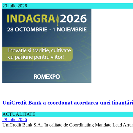
29 iulie 2026
UniCredit Bank a coordonat acordarea unei finanțări 
ACTUALITATE
28 iulie 2026
UniCredit Bank S.A., în calitate de Coordinating Mandate Lead Arran