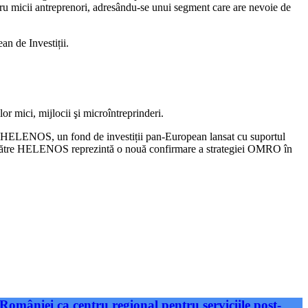
entru micii antreprenori, adresându-se unui segment care are nevoie de
n de Investiții.
or mici, mijlocii şi microîntreprinderi.
itar HELENOS, un fond de investiții pan-European lansat cu suportul
 de către HELENOS reprezintă o nouă confirmare a strategiei OMRO în
României ca centru regional pentru serviciile post-