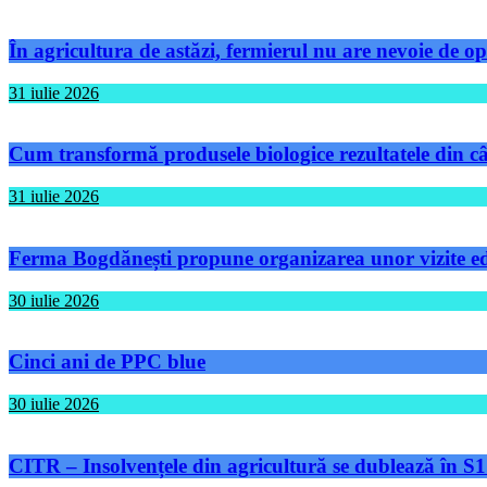
În agricultura de astăzi, fermierul nu are nevoie de op
31 iulie 2026
Cum transformă produsele biologice rezultatele din câm
31 iulie 2026
Ferma Bogdănești propune organizarea unor vizite educ
30 iulie 2026
Cinci ani de PPC blue
30 iulie 2026
CITR – Insolvențele din agricultură se dublează în S1