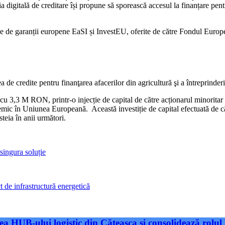
ția digitală de creditare își propune să sporească accesul la finanțare p
e de garanții europene EaSI și InvestEU, oferite de către Fondul Europea
e credite pentru finanţarea afacerilor din agricultură şi a întreprinderil
rat cu 3,3 M RON, printr-o injecție de capital de către acționarul minor
istemic în Uniunea Europeană. Această investiție de capital efectuată
steia în anii următori.
 singura soluție
 de infrastructură energetică
a HUB-ului logistic din Căteasca și consolidează rolul 