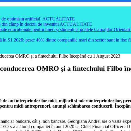
e de optimism artificial!
ACTUALITATE
din câmp în decizii de investiții
ACTUALITATE
e educaționale pentru tineri și studenți la poalele Carpaților Orientali
ă în S1 2026; peste 40% dintre companiile mari din sector sunt în risc f
nducerea OMRO și a fintechului Filbo începând cu 1 August 2023
 conducerea OMRO și a fintechului Filbo în
 ani întreprinderilor mici, mijlocii și microîntreprinderilor, prec
ă pentru micii antreprenori, anunță schimbarea conducerii. Începâ
uții financiar-bancare, cât și non bancare, Georgiana Andrei are o vastă
-a alăturat companiei în anul 2020 ca Chief Financial Officer al OM