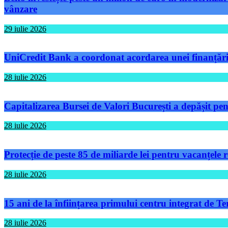
vânzare
29 iulie 2026
UniCredit Bank a coordonat acordarea unei finanțări 
28 iulie 2026
Capitalizarea Bursei de Valori București a depășit pen
28 iulie 2026
Protecție de peste 85 de miliarde lei pentru vacanțele
28 iulie 2026
15 ani de la înființarea primului centru integrat de 
28 iulie 2026