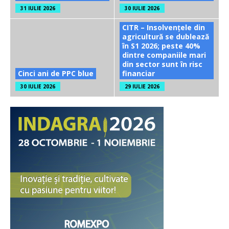
31 IULIE 2026
30 IULIE 2026
CITR – Insolvențele din
agricultură se dublează
în S1 2026; peste 40%
dintre companiile mari
din sector sunt în risc
Cinci ani de PPC blue
financiar
30 IULIE 2026
29 IULIE 2026