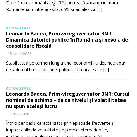
Doar 1 din 4 români aleg să își petreacă vacanța în afara
României iar dintre aceștia, 65% și-au ales ca
[...]
ACTUALITATE
Leonardo Badea, Prim-viceguvernator BNR:
Dinamica datoriei publice în România și nevoia de
consolidare fiscală
15 iunie 2026
Stabilitatea pe termen lung a unei economii nu depinde doar
de volumul brut al datoriei publice, ci mai ales de
[...]
ACTUALITATE
Leonardo Badea, Prim-viceguvernator BNR: Cursul
nominal de schimb – de ce nivelul și volatilitatea
nu spun același lucru
30 mai 2026
Într-o perioadă caracterizată prin episoade frecvente și
imprevizibile de volatilitate pe piețele internaționale,
înțelegerea modului în care aceasta se propagă
[...]