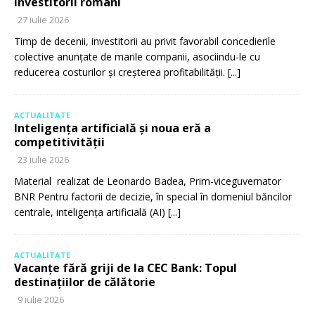
investitorii români
27 iulie 2026
Timp de decenii, investitorii au privit favorabil concedierile
colective anunțate de marile companii, asociindu-le cu
reducerea costurilor și creșterea profitabilității.
[...]
ACTUALITATE
Inteligența artificială și noua eră a
competitivității
23 iulie 2026
Material realizat de Leonardo Badea, Prim-viceguvernator
BNR Pentru factorii de decizie, în special în domeniul băncilor
centrale, inteligența artificială (AI)
[...]
ACTUALITATE
Vacanțe fără griji de la CEC Bank: Topul
destinațiilor de călătorie
9 iulie 2026