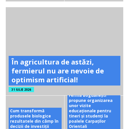
În agricultura de astăzi,
fermierul nu are nevoie de
optimism artificial!
31 IULIE 2026
Ferma Bogdănești
propune organizarea
unor vizite
Cum transformă
educaționale pentru
produsele biologice
tineri și studenți la
rezultatele din câmp în
poalele Carpaților
decizii de investiții
Orientali