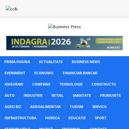
PRIMA PAGINA
ACTUALITATE
BUSINESS NEWS
EVENIMENT
ECONOMIC
FINANCIAR BANCAR
ASIGURARI
COMPANII
TEHNOLOGIE
CONSTRUCTII
AUTO
INDUSTRIE
RETAIL
SANATATE
FRUMUSETE
AGRO BIZ
AGROALIMENTAR
TURISM
SERVICII
INFRASTRUCTURA
HORECA
EDUCATIE
SPORT