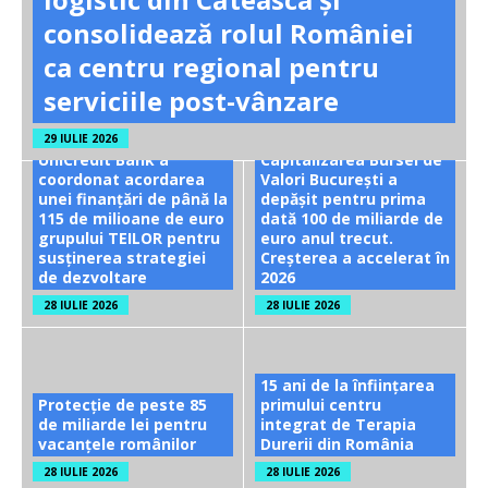
consolidează rolul României
ca centru regional pentru
serviciile post-vânzare
29 IULIE 2026
UniCredit Bank a
Capitalizarea Bursei de
coordonat acordarea
Valori București a
unei finanțări de până la
depășit pentru prima
115 de milioane de euro
dată 100 de miliarde de
grupului TEILOR pentru
euro anul trecut.
susținerea strategiei
Creșterea a accelerat în
de dezvoltare
2026
28 IULIE 2026
28 IULIE 2026
15 ani de la înființarea
Protecție de peste 85
primului centru
de miliarde lei pentru
integrat de Terapia
vacanțele românilor
Durerii din România
28 IULIE 2026
28 IULIE 2026