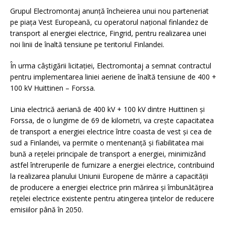
Grupul Electromontaj anunță încheierea unui nou parteneriat
pe piața Vest Europeană, cu operatorul național finlandez de
transport al energiei electrice, Fingrid, pentru realizarea unei
noi linii de înaltă tensiune pe teritoriul Finlandei.
În urma câștigării licitației, Electromontaj a semnat contractul
pentru implementarea liniei aeriene de înaltă tensiune de 400 +
100 kV Huittinen – Forssa.
Linia electrică aeriană de 400 kV + 100 kV dintre Huittinen și
Forssa, de o lungime de 69 de kilometri, va crește capacitatea
de transport a energiei electrice între coasta de vest și cea de
sud a Finlandei, va permite o mentenanță și fiabilitatea mai
bună a rețelei principale de transport a energiei, minimizând
astfel întreruperile de furnizare a energiei electrice, contribuind
la realizarea planului Uniunii Europene de mărire a capacității
de producere a energiei electrice prin mărirea și îmbunătățirea
rețelei electrice existente pentru atingerea țintelor de reducere
emisiilor până în 2050.