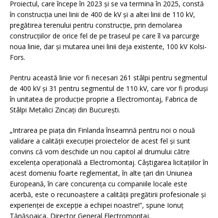
Proiectul, care începe în 2023 și se va termina în 2025, constă
în construcția unei linii de 400 de kV și a altei linii de 110 kV,
pregătirea terenului pentru construcție, prin demolarea
construcțiilor de orice fel de pe traseul pe care îl va parcurge
noua linie, dar și mutarea unei linii deja existente, 100 kV Kolsi-
Fors.
Pentru această linie vor fi necesari 261 stâlpi pentru segmentul
de 400 kV și 31 pentru segmentul de 110 kV, care vor fi produși
în unitatea de producție proprie a Electromontaj, Fabrica de
Stâlpi Metalici Zincați din București.
„Intrarea pe piața din Finlanda înseamnă pentru noi o nouă
validare a calității execuției proiectelor de acest fel și sunt
convins că vom deschide un nou capitol al drumului către
excelența operațională a Electromontaj. Câștigarea licitațiilor în
acest domeniu foarte reglementat, în alte țari din Uniunea
Europeană, în care concurența cu companiile locale este
acerbă, este o recunoaștere a calității pregătirii profesionale și
experienței de excepție a echipei noastre!”, spune Ionuț
Tănăsoaica, Director General Electromontaj.