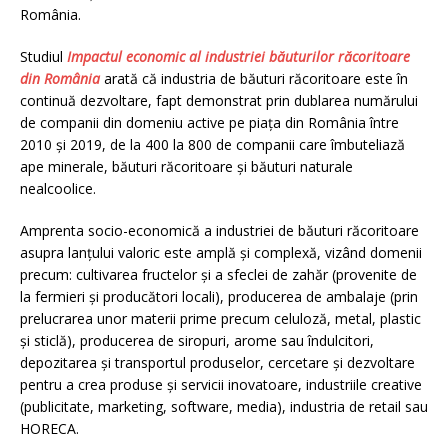
România.
Studiul
Impactul economic al industriei băuturilor răcoritoare
din România
arată că industria de băuturi răcoritoare este în
continuă dezvoltare, fapt demonstrat prin dublarea numărului
de companii din domeniu active pe piața din România între
2010 și 2019, de la 400 la 800 de companii care îmbuteliază
ape minerale, băuturi răcoritoare și băuturi naturale
nealcoolice.
Amprenta socio-economică a industriei de băuturi răcoritoare
asupra lanțului valoric este amplă și complexă, vizând domenii
precum: cultivarea fructelor și a sfeclei de zahăr (provenite de
la fermieri și producători locali), producerea de ambalaje (prin
prelucrarea unor materii prime precum celuloză, metal, plastic
și sticlă), producerea de siropuri, arome sau îndulcitori,
depozitarea și transportul produselor, cercetare și dezvoltare
pentru a crea produse și servicii inovatoare, industriile creative
(publicitate, marketing, software, media), industria de retail sau
HORECA.