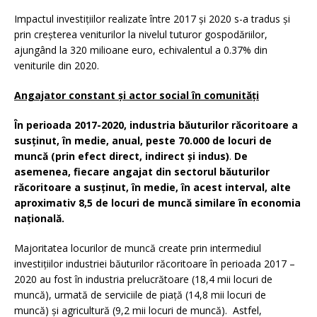
Impactul investițiilor realizate între 2017 și 2020 s-a tradus și
prin creșterea veniturilor la nivelul tuturor gospodăriilor,
ajungând la 320 milioane euro, echivalentul a 0.37% din
veniturile din 2020.
Angajator constant și actor social în comunități
În perioada 2017-2020, industria băuturilor răcoritoare a
susținut, în medie, anual, peste 70.000 de locuri de
muncă (prin efect direct, indirect și indus)
.
De
asemenea, fiecare angajat din sectorul băuturilor
răcoritoare a susținut, în medie, în acest interval, alte
aproximativ 8,5 de locuri de muncă similare în economia
națională.
Majoritatea locurilor de muncă create prin intermediul
investițiilor industriei băuturilor răcoritoare în perioada 2017 –
2020 au fost în industria prelucrătoare (18,4 mii locuri de
muncă), urmată de serviciile de piață (14,8 mii locuri de
muncă) și agricultură (9,2 mii locuri de muncă). Astfel,