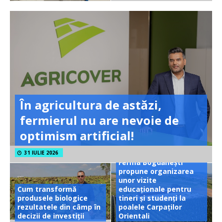
În agricultura de astăzi,
fermierul nu are nevoie de
optimism artificial!
31 IULIE 2026
Ferma Bogdănești
propune organizarea
unor vizite
Cum transformă
educaționale pentru
produsele biologice
tineri și studenți la
rezultatele din câmp în
poalele Carpaților
decizii de investiții
Orientali