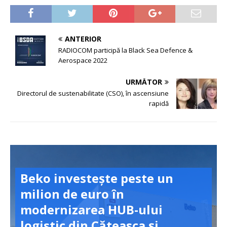
ANTERIOR
RADIOCOM participă la Black Sea Defence &
Aerospace 2022
URMĂTOR
Directorul de sustenabilitate (CSO), în ascensiune
rapidă
Beko investește peste un
milion de euro în
modernizarea HUB-ului
logistic din Căteasca și