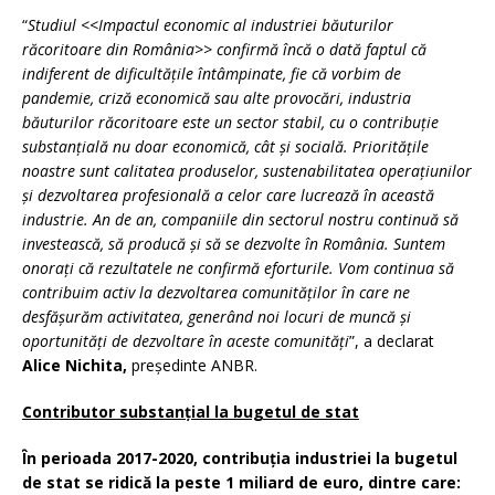
“
Studiul
<<
Impactul economic al industriei băuturilor
răcoritoare din România>> confirmă încă o dată faptul că
indiferent de dificultățile întâmpinate, fie că vorbim de
pandemie, criză economică sau alte provocări, industria
băuturilor răcoritoare este un sector stabil, cu o contribuție
substanțială nu doar economică, cât și socială. Prioritățile
noastre sunt calitatea produselor, sustenabilitatea operațiunilor
și dezvoltarea profesională a celor care lucrează în această
industrie. An de an, companiile din sectorul nostru continuă să
investească, să producă și să se dezvolte în România. Suntem
onorați că rezultatele ne confirmă eforturile. Vom continua să
contribuim activ la dezvoltarea comunităților în care ne
desfășurăm activitatea, generând noi locuri de muncă și
oportunități de dezvoltare în aceste comunități
”, a declarat
Alice Nichita,
președinte ANBR.
Contributor substanțial la bugetul de stat
În perioada 2017-2020, contribuția industriei la bugetul
de stat se ridică la peste 1 miliard de euro, dintre care: