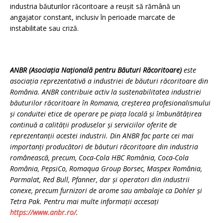
industria băuturilor răcoritoare a reușit să rămână un
angajator constant, inclusiv în perioade marcate de
instabilitate sau criză.
ANBR (Asociația Națională pentru Băuturi Răcoritoare)
este
asociația reprezentativă a industriei de băuturi răcoritoare din
România. ANBR contribuie activ la sustenabilitatea industriei
băuturilor răcoritoare în Romania, creșterea profesionalismului
și conduitei etice de operare pe piața locală și îmbunătățirea
continuă a calității produselor și serviciilor oferite de
reprezentanții acestei industrii. Din ANBR fac parte cei mai
importanți producători de băuturi răcoritoare din industria
românească, precum, Coca-Cola HBC România, Coca-Cola
România, PepsiCo, Romaqua Group Borsec, Maspex România,
Parmalat, Red Bull, Pfanner, dar și operatori din industrii
conexe, precum furnizori de arome sau ambalaje ca Dohler și
Tetra Pak. Pentru mai multe informații accesați
https://www.anbr.ro/
.