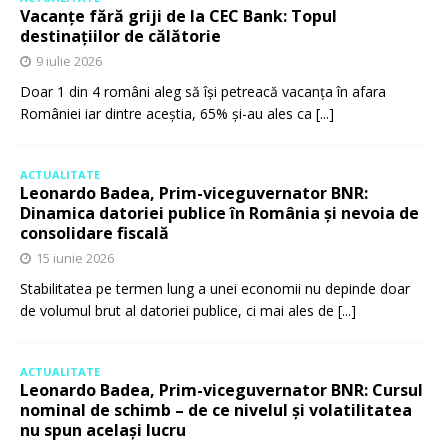
Vacanțe fără griji de la CEC Bank: Topul
destinațiilor de călătorie
9 iulie 2026
Doar 1 din 4 români aleg să își petreacă vacanța în afara
României iar dintre aceștia, 65% și-au ales ca
[...]
ACTUALITATE
Leonardo Badea, Prim-viceguvernator BNR:
Dinamica datoriei publice în România și nevoia de
consolidare fiscală
15 iunie 2026
Stabilitatea pe termen lung a unei economii nu depinde doar
de volumul brut al datoriei publice, ci mai ales de
[...]
ACTUALITATE
Leonardo Badea, Prim-viceguvernator BNR: Cursul
nominal de schimb – de ce nivelul și volatilitatea
nu spun același lucru