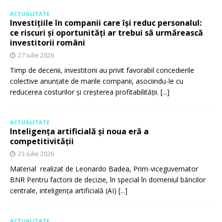
ACTUALITATE
Investițiile în companii care își reduc personalul:
ce riscuri și oportunități ar trebui să urmărească
investitorii români
27 iulie 2026
Timp de decenii, investitorii au privit favorabil concedierile
colective anunțate de marile companii, asociindu-le cu
reducerea costurilor și creșterea profitabilității.
[...]
ACTUALITATE
Inteligența artificială și noua eră a
competitivității
23 iulie 2026
Material realizat de Leonardo Badea, Prim-viceguvernator
BNR Pentru factorii de decizie, în special în domeniul băncilor
centrale, inteligența artificială (AI)
[...]
ACTUALITATE