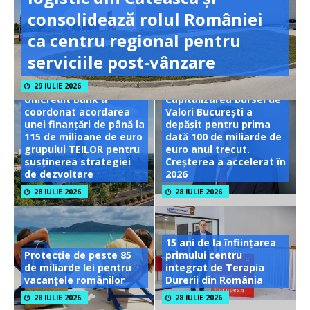
consolidează rolul României
ca centru regional pentru
serviciile post-vânzare
29 IULIE 2026
UniCredit Bank a
Capitalizarea Bursei de
coordonat acordarea
Valori București a
unei finanțări de până la
depășit pentru prima
115 de milioane de euro
dată 100 de miliarde de
grupului TEILOR pentru
euro anul trecut.
susținerea strategiei
Creșterea a accelerat în
de dezvoltare
2026
28 IULIE 2026
28 IULIE 2026
15 ani de la înființarea
Protecție de peste 85
primului centru
de miliarde lei pentru
integrat de Terapia
vacanțele românilor
Durerii din România
28 IULIE 2026
28 IULIE 2026