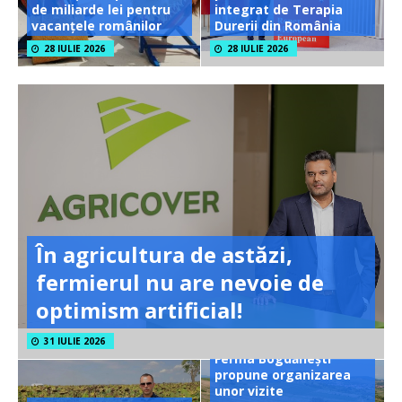
de miliarde lei pentru
integrat de Terapia
vacanțele românilor
Durerii din România
28 IULIE 2026
28 IULIE 2026
În agricultura de astăzi,
fermierul nu are nevoie de
optimism artificial!
31 IULIE 2026
Ferma Bogdănești
propune organizarea
unor vizite