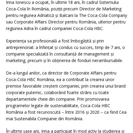
Irina Ionescu a ocupat, în ultimii 18 ani, în cadrul Sistemului
Coca-Cola în România, poziții precum Director de Marketing
pentru regiunea Adriatică și Balcani la The Coca-Cola Company
sau Corporate Affairs Director pentru România, ulterior pentru
regiunea Adria în cadrul companiei Coca-Cola HBC.
Experiența sa profesională a fost îmbogățită și prin
antreprenoriat: a înființat și condus cu succes, timp de 7 ani, o
companie specializată în consultanță de management și
marketing, precum și în obținerea de fonduri nerambursabile.
De-a lungul anilor, ca director de Corporate Affairs pentru
Coca-Cola HBC România, ea a contribuit la crearea unor
premise favorabile creșterii companiei, prin crearea unui brand
corporate puternic, colaborând foarte strâns cu toate
departamentele cheie din companie. Prin promovarea
programelor legate de sustenabilitate, Coca-Cola HBC
România a fost recunoscută – între 2016 și 2020 – ca fiind Cea
mai Sustenabila Companie din România.
În ultimii șase ani, Irina a participat în mod activ la studierea și