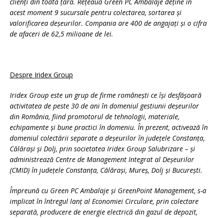
clienți din toată țara. Rețeaua Green PC Ambalaje deține în
acest moment 9 sucursale pentru colectarea, sortarea și
valorificarea deșeurilor. Compania are 400 de angajați și o cifra
de afaceri de 62,5 milioane de lei.
Despre Iridex Group
Iridex Group este un grup de firme româneşti ce își desfășoară
activitatea de peste 30 de ani în domeniul gestiunii deșeurilor
din România, fiind promotorul de tehnologii, materiale,
echipamente și bune practici în domeniu. În prezent, activează în
domeniul colectării separate a deșeurilor în județele Constanța,
Călărași și Dolj, prin societatea Iridex Group Salubrizare – și
administrează Centre de Management Integrat al Deșeurilor
(CMID) în județele Constanța, Călărași, Mureș, Dolj și București.
Împreună cu Green PC Ambalaje și GreenPoint Management, s-a
implicat în întregul lanț al Economiei Circulare, prin colectare
separată, producere de energie electrică din gazul de depozit,