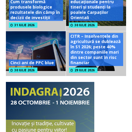
Cum transformă
educaționale pentru
produsele biologice
tineri și studenți la
rezultatele din câmp în
poalele Carpaților
decizii de investiții
Orientali
31 IULIE 2026
30 IULIE 2026
CITR – Insolvențele din
agricultură se dublează
în S1 2026; peste 40%
dintre companiile mari
din sector sunt în risc
Cinci ani de PPC blue
financiar
30 IULIE 2026
29 IULIE 2026