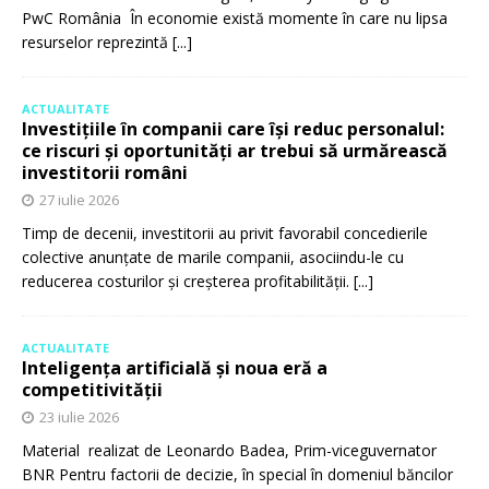
PwC România În economie există momente în care nu lipsa
resurselor reprezintă
[...]
ACTUALITATE
Investițiile în companii care își reduc personalul:
ce riscuri și oportunități ar trebui să urmărească
investitorii români
27 iulie 2026
Timp de decenii, investitorii au privit favorabil concedierile
colective anunțate de marile companii, asociindu-le cu
reducerea costurilor și creșterea profitabilității.
[...]
ACTUALITATE
Inteligența artificială și noua eră a
competitivității
23 iulie 2026
Material realizat de Leonardo Badea, Prim-viceguvernator
BNR Pentru factorii de decizie, în special în domeniul băncilor