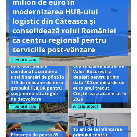
milion de euro în
modernizarea HUB-ului
logistic din Căteasca și
consolidează rolul României
ca centru regional pentru
serviciile post-vânzare
29 IULIE 2026
UniCredit Bank a
Capitalizarea Bursei de
coordonat acordarea
Valori București a
unei finanțări de până la
depășit pentru prima
115 de milioane de euro
dată 100 de miliarde de
grupului TEILOR pentru
euro anul trecut.
susținerea strategiei
Creșterea a accelerat în
de dezvoltare
2026
28 IULIE 2026
28 IULIE 2026
15 ani de la înființarea
Protecție de peste 85
primului centru