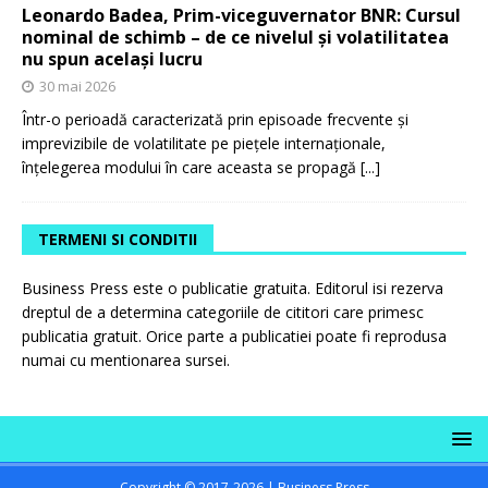
Leonardo Badea, Prim-viceguvernator BNR: Cursul
nominal de schimb – de ce nivelul și volatilitatea
nu spun același lucru
30 mai 2026
Într-o perioadă caracterizată prin episoade frecvente și
imprevizibile de volatilitate pe piețele internaționale,
înțelegerea modului în care aceasta se propagă
[...]
TERMENI SI CONDITII
Business Press este o publicatie gratuita. Editorul isi rezerva
dreptul de a determina categoriile de cititori care primesc
publicatia gratuit. Orice parte a publicatiei poate fi reprodusa
numai cu mentionarea sursei.
Copyright © 2017-2026 | Business Press