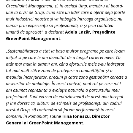
GreenPoint Management, și, în același timp, membru al board-
ului la nivel de Grup. Irina este un lider care a oferit deja foarte
mult industriei noastre și va îmbogăți întreaga organizație, nu
numai prin experiența sa profesională, ci și prin calitatea
umană de apreciat”, a declarat
Adela Lazăr, Președinte
GreenPoint Management.
„
Sustenabilitatea a stat la baza multor programe pe care le-am
inițiat și pe care le-am dezvoltat de-a lungul carierei mele. Cu
atât mai mult în ultimii ani, când eforturile mele s-au îndreptat
tot mai mult către zona de protejare a comunităților și a
mediului înconjurător, precum și către zona gestionării corecte a
deșeurilor de ambalaje. În acest context, noul rol pe care mi l-
am asumat reprezintă o evoluție naturală a parcursului meu
profesional. Sunt extrem de entuziasmată de acest nou început
și îmi doresc ca, alături de echipele de profesioniști din cadrul
acestui Grup, să continuăm să facem performanță în acest
domeniu în România!”,
spune
Irina Ionescu, Director
General al GreenPoint Management.