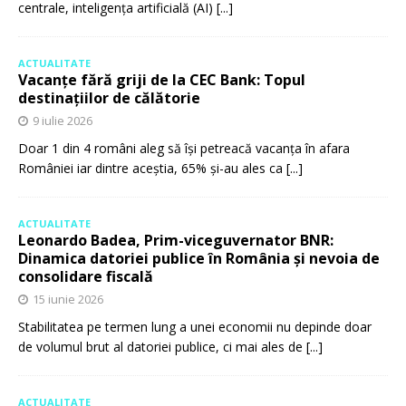
centrale, inteligența artificială (AI)
[...]
ACTUALITATE
Vacanțe fără griji de la CEC Bank: Topul
destinațiilor de călătorie
9 iulie 2026
Doar 1 din 4 români aleg să își petreacă vacanța în afara
României iar dintre aceștia, 65% și-au ales ca
[...]
ACTUALITATE
Leonardo Badea, Prim-viceguvernator BNR:
Dinamica datoriei publice în România și nevoia de
consolidare fiscală
15 iunie 2026
Stabilitatea pe termen lung a unei economii nu depinde doar
de volumul brut al datoriei publice, ci mai ales de
[...]
ACTUALITATE