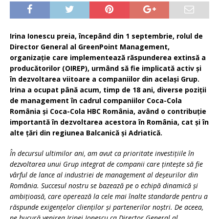
Irina Ionescu preia, începând din 1 septembrie, rolul de
Director General al GreenPoint Management,
organizație care implementează răspunderea extinsă a
producătorilor (OIREP), urmând să fie implicată activ și
în dezvoltarea viitoare a companiilor din același Grup.
Irina a ocupat până acum, timp de 18 ani, diverse poziții
de management în cadrul companiilor Coca-Cola
România și Coca-Cola HBC România, având o contribuție
importantă în dezvoltarea acestora în România, cat și în
alte țări din regiunea Balcanică și Adriatică.
Î
n decursul ultimilor ani, am avut ca prioritate investițiile în
dezvoltarea unui Grup integrat de companii care țintește să fie
vârful de lance al industriei de management al deșeurilor din
România. Succesul nostru se bazează pe o echipă dinamică și
ambițioasă, care operează la cele mai înalte standarde pentru a
răspunde exigențelor clienților și partenerilor noștri. De aceea,
ne bucură venirea Irinei Ionescu ca Director General al