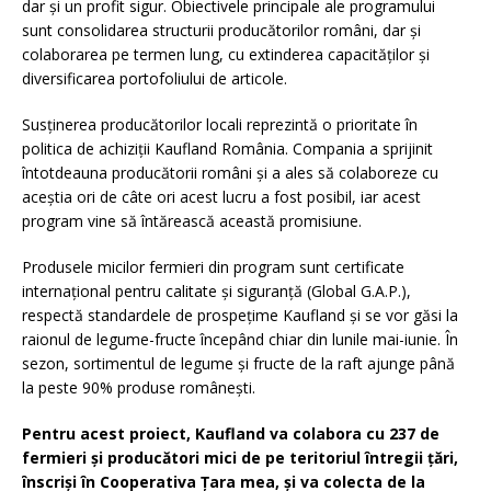
dar și un profit sigur. Obiectivele principale ale programului
sunt consolidarea structurii producătorilor români, dar și
colaborarea pe termen lung, cu extinderea capacităților și
diversificarea portofoliului de articole.
Susținerea producătorilor locali reprezintă o prioritate în
politica de achiziții Kaufland România. Compania a sprijinit
întotdeauna producătorii români și a ales să colaboreze cu
aceștia ori de câte ori acest lucru a fost posibil, iar acest
program vine să întărească această promisiune.
Produsele micilor fermieri din program sunt certificate
internațional pentru calitate și siguranță (Global G.A.P.),
respectă standardele de prospețime Kaufland și se vor găsi la
raionul de legume-fructe începând chiar din lunile mai-iunie. În
sezon, sortimentul de legume și fructe de la raft ajunge până
la peste 90% produse românești.
Pentru acest proiect, Kaufland va colabora cu 237 de
fermieri și producători mici de pe teritoriul întregii țări,
înscriși în Cooperativa Țara mea, și va colecta de la