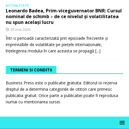
ACTUALITATE
Leonardo Badea, Prim-viceguvernator BNR: Cursul
nominal de schimb – de ce nivelul și volatilitatea
nu spun același lucru
30 mai 2026
Într-o perioadă caracterizată prin episoade frecvente și
imprevizibile de volatilitate pe piețele internaționale,
înțelegerea modului în care aceasta se propagă
[...]
TERMENI SI CONDITII
Business Press este o publicatie gratuita. Editorul isi rezerva
dreptul de a determina categoriile de cititori care primesc
publicatia gratuit. Orice parte a publicatiei poate fi reprodusa
numai cu mentionarea sursei.