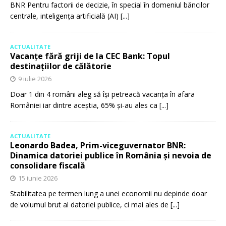
BNR Pentru factorii de decizie, în special în domeniul băncilor
centrale, inteligența artificială (AI)
[...]
ACTUALITATE
Vacanțe fără griji de la CEC Bank: Topul
destinațiilor de călătorie
9 iulie 2026
Doar 1 din 4 români aleg să își petreacă vacanța în afara
României iar dintre aceștia, 65% și-au ales ca
[...]
ACTUALITATE
Leonardo Badea, Prim-viceguvernator BNR:
Dinamica datoriei publice în România și nevoia de
consolidare fiscală
15 iunie 2026
Stabilitatea pe termen lung a unei economii nu depinde doar
de volumul brut al datoriei publice, ci mai ales de
[...]