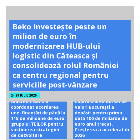
Beko investește peste un
milion de euro în
modernizarea HUB-ului
logistic din Căteasca și
consolidează rolul României
ca centru regional pentru
serviciile post-vânzare
29 IULIE 2026
UniCredit Bank a
Capitalizarea Bursei de
coordonat acordarea
Valori București a
unei finanțări de până la
depășit pentru prima
115 de milioane de euro
dată 100 de miliarde de
grupului TEILOR pentru
euro anul trecut.
susținerea strategiei
Creșterea a accelerat în
de dezvoltare
2026