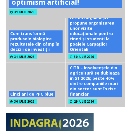
optimism artificial!
31 IULIE 2026
Ferma Bogdănești
propune organizarea
unor vizite
Cum transformă
educaționale pentru
produsele biologice
tineri și studenți la
rezultatele din câmp în
poalele Carpaților
decizii de investiții
Orientali
31 IULIE 2026
30 IULIE 2026
CITR – Insolvențele din
agricultură se dublează
în S1 2026; peste 40%
dintre companiile mari
din sector sunt în risc
Cinci ani de PPC blue
financiar
30 IULIE 2026
29 IULIE 2026