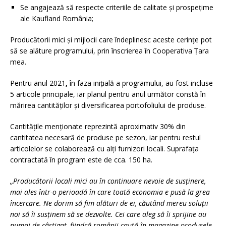
Se angajează să respecte criteriile de calitate și prospețime
ale Kaufland România;
Producătorii mici și mijlocii care îndeplinesc aceste cerințe pot
să se alăture programului, prin înscrierea în Cooperativa Țara
mea.
Pentru anul 2021
,
în faza inițială a programului, au fost incluse
5 articole principale, iar planul pentru anul următor constă în
mărirea cantităților și diversificarea portofoliului de produse.
Cantitățile menționate reprezintă aproximativ 30% din
cantitatea necesară de produse pe sezon, iar pentru restul
articolelor se colaborează cu alți furnizori locali. Suprafața
contractată în program este de cca. 150 ha.
,,Producătorii locali mici au în continuare nevoie de susținere,
mai ales într-o perioadă în care toată economia e pusă la grea
încercare. Ne dorim să fim alături de ei, căutând mereu soluții
noi să îi susținem să se dezvolte. Cei care aleg să îi sprijine au
numai de câștigat, fiindcă românii caută în magazine produsele