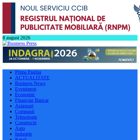
8 august 2026
Prima Pagina
ACTUALITATE
Business News
Eveniment
Economic
Financiar Bancar
Asigurari
Companii
Tehnologie
Constructii
Auto
Industrie
Retail