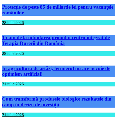
Protecție de peste 85 de miliarde lei pentru vacanțele
românilor
28 iulie 2026
15 ani de la înființarea primului centru integrat de
Terapia Durerii din România
28 iulie 2026
În agricultura de astăzi, fermierul nu are nevoie de
optimism artificial!
31 iulie 2026
Cum transformă produsele biologice rezultatele din
câmp în decizii de investiții
31 iulie 2026