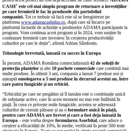
+
CASH
este cel mai simplu program de returnare a investițiilor
pe care fermierii le fac în produsele din portofoliul
companiei.
Tot ce trebuie să facă este să se înregistreze pe
platforma
www.adamacashplus.ro
, după care să încarce pe
platformă facturile de achiziție a produselor ADAMA participante la
program. Vom continua acest program și în 2024, vom susține în
continuare fermierii care investesc în creșterea productivității
culturilor pe care le dețin”, afirmă Adrian Sâmbotin.
Tehnologie brevetată, lansată cu succes în Europa
În prezent, ADAMA România comercializează
42 de soluții de
protecția plantelor
și alte
10 pachete comerciale
care combină mai
multe produse. În ultimii 3 ani, compania a lansat 7 produse noi și
așteaptă
omologarea a 5 noi produse în decursul acestui an, între
care patru fungicide și un erbicid.
“Erbicidul pe care ne pregătim să îl lansăm este o combinație unică
de substanțe active, care în acest moment nu mai este întâlnită în
piață. În ceea ce privește noile fungicide, acestea se adresează
culturilor de cereale păioase și au o
formulare unică în piață,
pentru care ADAMA are brevet și care a fost deja lansată în
Europa
– este vorba despre
formularea Asorbital
, care aduce o
creștere a eficacității de 10%, în medie, verificată în peste 500 teste
efectuate în Europa. Toate se vor regăsi în oferta noastră comercială