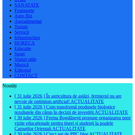
SANATATE
Frumusete
Agro Biz
Agroalimentar
Turism
Servicii
Infrastructura
HORECA
Educatie
Sport
Sfaturi utile
Muzică
Editorial
CONTACT
Noutăți
[ 31 iulie 2026 ]
În agricultura de astăzi, fermierul nu are
nevoie de optimism artificial!
ACTUALITATE
[ 31 iulie 2026 ]
Cum transformă produsele biologice
rezultatele din câmp în decizii de investiții
ACTUALITATE
[ 30 iulie 2026 ]
Ferma Bogdănești propune organizarea unor
vizite educaționale pentru tineri și studenți la poalele
Carpaților Orientali
ACTUALITATE
[ 30 iulie 2026 ]
Cinci ani de PPC blue
ACTUALITATE