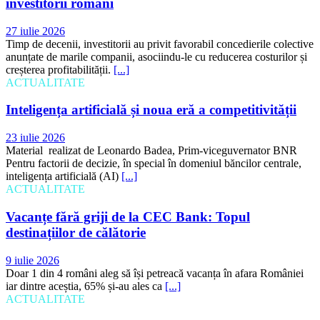
investitorii români
27 iulie 2026
Timp de decenii, investitorii au privit favorabil concedierile colective
anunțate de marile companii, asociindu-le cu reducerea costurilor și
creșterea profitabilității.
[...]
ACTUALITATE
Inteligența artificială și noua eră a competitivității
23 iulie 2026
Material realizat de Leonardo Badea, Prim-viceguvernator BNR
Pentru factorii de decizie, în special în domeniul băncilor centrale,
inteligența artificială (AI)
[...]
ACTUALITATE
Vacanțe fără griji de la CEC Bank: Topul
destinațiilor de călătorie
9 iulie 2026
Doar 1 din 4 români aleg să își petreacă vacanța în afara României
iar dintre aceștia, 65% și-au ales ca
[...]
ACTUALITATE