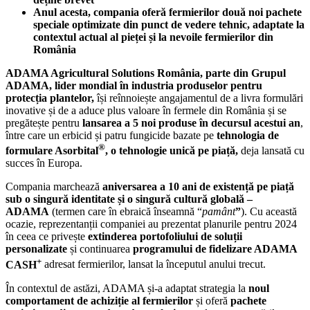
Anul acesta, compania oferă fermierilor două noi pachete
speciale optimizate din punct de vedere tehnic, adaptate la
contextul actual al pieței și la nevoile fermierilor din
România
ADAMA Agricultural Solutions România, parte din Grupul
ADAMA, lider mondial în industria produselor pentru
protecția plantelor,
își reînnoiește angajamentul de a livra formulări
inovative și de a aduce plus valoare în fermele din România și se
pregătește pentru
lansarea a 5 noi produse în decursul acestui an
,
între care un erbicid și patru fungicide bazate pe
tehnologia de
®
formulare Asorbital
, o tehnologie unică pe piață,
deja lansată cu
succes în Europa.
Compania marchează
aniversarea a 10 ani de existență pe piață
sub o singură identitate și o singură cultură globală –
ADAMA
(termen care în ebraică înseamnă “
pamânt
”
). Cu această
ocazie, reprezentanții companiei au prezentat planurile pentru 2024
în ceea ce privește
extinderea portofoliului de soluții
personalizate
și continuarea
programului de fidelizare ADAMA
+
CASH
adresat fermierilor, lansat la începutul anului trecut.
În contextul de astăzi, ADAMA și-a adaptat strategia la
noul
comportament de achiziție al fermierilor
și oferă
pachete