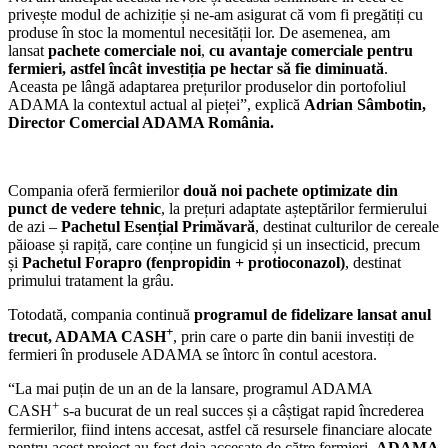
privește modul de achiziție și ne-am asigurat că vom fi pregătiți cu
produse în stoc la momentul necesității lor. De asemenea, am
lansat
pachete comerciale noi
,
cu avantaje comerciale pentru
fermieri, astfel încât investiția pe hectar să fie diminuată
.
Aceasta pe lângă adaptarea prețurilor produselor din portofoliul
ADAMA la contextul actual al pieței”, explică
Adrian Sâmbotin,
Director Comercial ADAMA România.
Compania oferă fermierilor
două noi pachete optimizate din
punct de vedere tehnic
, la prețuri adaptate așteptărilor fermierului
de azi –
Pachetul Esențial Primăvară
, destinat culturilor de cereale
păioase și rapiță, care conține un fungicid și un insecticid, precum
și
Pachetul Forapro (fenpropidin + protioconazol)
, destinat
primului tratament la grâu.
Totodată, compania continuă
programul de fidelizare lansat anul
+
trecut, ADAMA CASH
, prin care o parte din banii investiți de
fermieri în produsele ADAMA se întorc în contul acestora.
“La mai puțin de un an de la lansare, programul ADAMA
+
CASH
s-a bucurat de un real succes și a câștigat rapid încrederea
fermierilor, fiind intens accesat, astfel că resursele financiare alocate
pentru acest proiect au fost deja accesate de către fermieri.
ADAMA