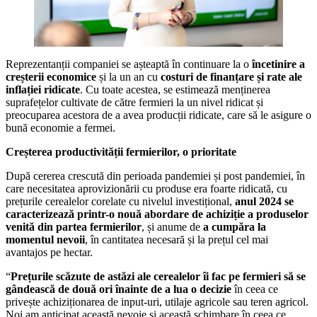
Reprezentanții companiei se așteaptă în continuare la o
încetinire a
creșterii economice
și la un an cu
costuri de finanțare și rate ale
inflației ridicate
. Cu toate acestea, se estimează menținerea
suprafețelor cultivate de către fermieri la un nivel ridicat și
preocuparea acestora de a avea producții ridicate, care să le asigure o
bună economie a fermei.
Creșterea productivității fermierilor, o prioritate
După cererea crescută din perioada pandemiei și post pandemiei, în
care necesitatea aprovizionării cu produse era foarte ridicată, cu
prețurile cerealelor corelate cu nivelul investițional,
anul 2024 se
caracterizează printr-o nouă abordare de achiziție a produselor
venită din partea fermierilor
, și anume de
a cumpăra la
momentul nevoii
, în cantitatea necesară și la prețul cel mai
avantajos pe hectar.
“
Prețurile scăzute de astăzi ale cerealelor îi fac pe fermieri să se
gândească de două ori înainte de a lua o decizie
în ceea ce
privește achiziționarea de input-uri, utilaje agricole sau teren agricol.
Noi am anticipat această nevoie și această schimbare în ceea ce