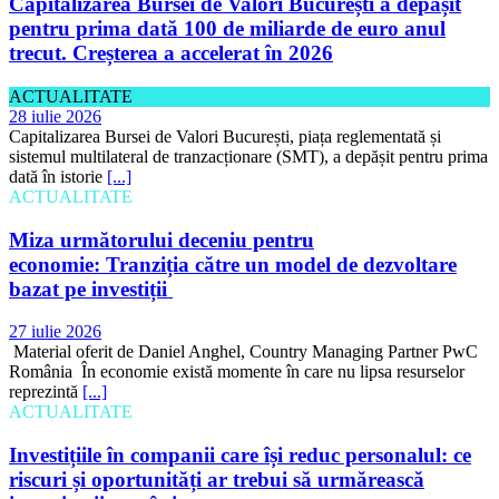
Capitalizarea Bursei de Valori București a depășit
pentru prima dată 100 de miliarde de euro anul
trecut. Creșterea a accelerat în 2026
ACTUALITATE
28 iulie 2026
Capitalizarea Bursei de Valori București, piața reglementată și
sistemul multilateral de tranzacționare (SMT), a depășit pentru prima
dată în istorie
[...]
ACTUALITATE
Miza următorului deceniu pentru
economie: Tranziția către un model de dezvoltare
bazat pe investiții
27 iulie 2026
Material oferit de Daniel Anghel, Country Managing Partner PwC
România În economie există momente în care nu lipsa resurselor
reprezintă
[...]
ACTUALITATE
Investițiile în companii care își reduc personalul: ce
riscuri și oportunități ar trebui să urmărească