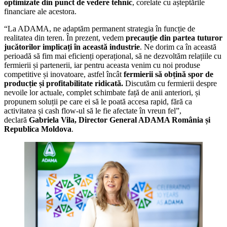
optimizate din punct de vedere tehnic
, corelate cu așteptările
financiare ale acestora.
“La ADAMA, ne adaptăm permanent strategia în funcție de
realitatea din teren. În prezent, vedem
precauție din partea tuturor
jucătorilor implicați în această industrie
. Ne dorim ca în această
perioadă să fim mai eficienți operațional, să ne dezvoltăm relațiile cu
fermierii și partenerii, iar pentru aceasta venim cu noi produse
competitive și inovatoare, astfel încât
fermierii să obțină spor de
producție și profitabilitate ridicată.
Discutăm cu fermierii despre
nevoile lor actuale, complet schimbate față de anii anteriori, și
propunem soluții pe care ei să le poată accesa rapid, fără ca
activitatea și cash flow-ul să le fie afectate în vreun fel”,
declară
Gabriela Vila, Director General ADAMA România și
Republica Moldova
.