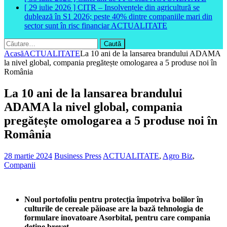
[ 29 iulie 2026 ]
CITR – Insolvențele din agricultură se
dublează în S1 2026; peste 40% dintre companiile mari din
sector sunt în risc financiar
ACTUALITATE
Caută
după:
Acasă
ACTUALITATE
La 10 ani de la lansarea brandului ADAMA
la nivel global, compania pregătește omologarea a 5 produse noi în
România
La 10 ani de la lansarea brandului
ADAMA la nivel global, compania
pregătește omologarea a 5 produse noi în
România
28 martie 2024
Business Press
ACTUALITATE
,
Agro Biz
,
Companii
Noul portofoliu pentru protecția împotriva bolilor în
culturile de cereale păioase are la bază tehnologia de
formulare inovatoare Asorbital, pentru care compania
deține brevet