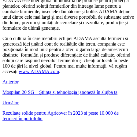
ADAMA este lider global în industria de produse pentru protecția
plantelor, oferind soluții fermierilor din întreaga lume pentru a
combate buruienile, insectele dăunătoare și bolile. ADAMA deține
unul dintre cele mai largi și mai diverse portofolii de substanțe active
din lume, precum și unități de cercetare și dezvoltare, producție și
formulare de ultimă generație.
Cu o cultură în care membrii echipei ADAMA ascultă fermierii și
generează idei ținând cont de realitățile din teren, compania este
poziționată în mod unic pentru a oferi o gamă largă de amestecuri
distincte, formulări și produse diferențiate de înaltă calitate, oferind
soluții care răspund nevoilor fermierilor și clienților locali în peste
100 de țări la nivel global. Pentru mai multe informații, vă rugăm
accesați
www.ADAMA.com
.
Anterior
Mospilan 20 SG – Știința și tehnologia japoneză în slujba ta
Următor
Rezultate solide pentru Agricover în 2023 și peste 10.000 de
fermieri în portofoliu