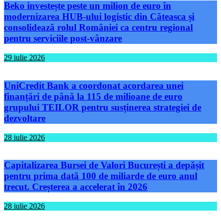
Beko investește peste un milion de euro în
modernizarea HUB-ului logistic din Căteasca și
consolidează rolul României ca centru regional
pentru serviciile post-vânzare
29 iulie 2026
UniCredit Bank a coordonat acordarea unei
finanțări de până la 115 de milioane de euro
grupului TEILOR pentru susținerea strategiei de
dezvoltare
28 iulie 2026
Capitalizarea Bursei de Valori București a depășit
pentru prima dată 100 de miliarde de euro anul
trecut. Creșterea a accelerat în 2026
28 iulie 2026