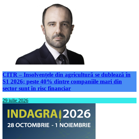
CITR – Insolvențele din agricultură se dublează în
S1 2026; peste 40% dintre companiile mari din
sector sunt în risc financiar
29 iulie 2026