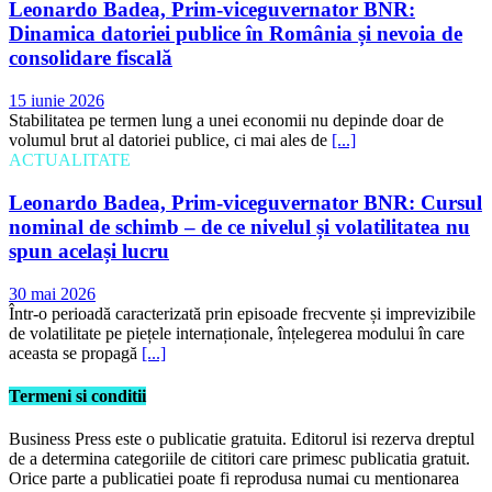
Leonardo Badea, Prim-viceguvernator BNR:
Dinamica datoriei publice în România și nevoia de
consolidare fiscală
15 iunie 2026
Stabilitatea pe termen lung a unei economii nu depinde doar de
volumul brut al datoriei publice, ci mai ales de
[...]
ACTUALITATE
Leonardo Badea, Prim-viceguvernator BNR: Cursul
nominal de schimb – de ce nivelul și volatilitatea nu
spun același lucru
30 mai 2026
Într-o perioadă caracterizată prin episoade frecvente și imprevizibile
de volatilitate pe piețele internaționale, înțelegerea modului în care
aceasta se propagă
[...]
Termeni si conditii
Business Press este o publicatie gratuita. Editorul isi rezerva dreptul
de a determina categoriile de cititori care primesc publicatia gratuit.
Orice parte a publicatiei poate fi reprodusa numai cu mentionarea