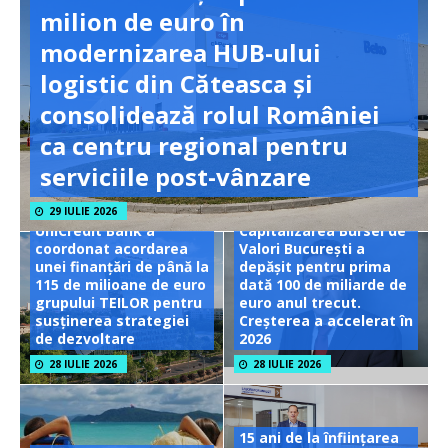
milion de euro în
modernizarea HUB-ului
logistic din Căteasca și
consolidează rolul României
ca centru regional pentru
serviciile post-vânzare
29 IULIE 2026
UniCredit Bank a
Capitalizarea Bursei de
coordonat acordarea
Valori București a
unei finanțări de până la
depășit pentru prima
115 de milioane de euro
dată 100 de miliarde de
grupului TEILOR pentru
euro anul trecut.
susținerea strategiei
Creșterea a accelerat în
de dezvoltare
2026
28 IULIE 2026
28 IULIE 2026
15 ani de la înființarea