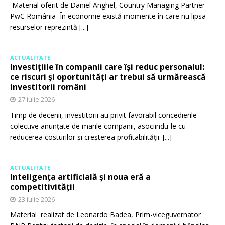
Material oferit de Daniel Anghel, Country Managing Partner
PwC România În economie există momente în care nu lipsa
resurselor reprezintă
[...]
ACTUALITATE
Investițiile în companii care își reduc personalul:
ce riscuri și oportunități ar trebui să urmărească
investitorii români
27 iulie 2026
Timp de decenii, investitorii au privit favorabil concedierile
colective anunțate de marile companii, asociindu-le cu
reducerea costurilor și creșterea profitabilității.
[...]
ACTUALITATE
Inteligența artificială și noua eră a
competitivității
23 iulie 2026
Material realizat de Leonardo Badea, Prim-viceguvernator