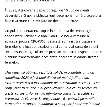
nutriție a culturilor și combustibili).
În 2023, Agricover a depășit pragul de 10.000 de clienți
deserviți de Grup, la sfârșitul lunii decembrie numărul acestora
fiind mai mare cu 5,3% față de decembrie 2022.
Grupul a continuat investițiile în compania de tehnologie
specializată, lansând la finalul anului o nouă versiune a
aplicației proprii, CROP360, dedicată administrării digitale a
fermelor și a început distribuirea și comercializarea de soluții
tech destinate agriculturii de precizie, pentru a susține pe toate
planurile transformările accelerate necesare în administrarea
fermelor.
„Am reușit să obținem rezultate solide, în condițiile unui an
complicat. 2023 a fost unul dintre cei mai dificili ani din
istoria
recentă și a fost dominat de incertitudini. Fermierii s-au
confruntat cu un declin al productivității din cauza secetei, cu
creșterea costurilor pentru înființarea culturilor și scăderea
prețurilor de vânzare. Strategia noastră, centrată pe nevoile
fermierilor, a constat în adaptarea soluțiilor financiare la noile