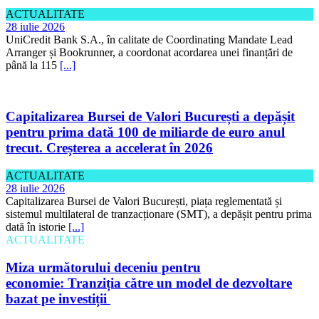
ACTUALITATE
28 iulie 2026
UniCredit Bank S.A., în calitate de Coordinating Mandate Lead
Arranger și Bookrunner, a coordonat acordarea unei finanțări de
până la 115
[...]
Capitalizarea Bursei de Valori București a depășit
pentru prima dată 100 de miliarde de euro anul
trecut. Creșterea a accelerat în 2026
ACTUALITATE
28 iulie 2026
Capitalizarea Bursei de Valori București, piața reglementată și
sistemul multilateral de tranzacționare (SMT), a depășit pentru prima
dată în istorie
[...]
ACTUALITATE
Miza următorului deceniu pentru
economie: Tranziția către un model de dezvoltare
bazat pe investiții