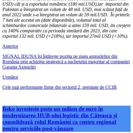
USD) cât și a exportului românesc (180 mil.USD),iar importul din
Pakistan a înregistrat un volum de 48 mil. USD, mai scăzut față de
anul 2022 unde s-a înregistrat un volum de 59 mil.USD. În primele
7 luni ale acestui an (date disponibile), volumul total al
schimburilor comerciale bilaterale a atins 159 mil. USD, ăn creștere
cu 140% comparativ cu perioada similară din 2023, din care
exportul 132 mil. USD (+218%), iar importul 27mil USD (+10%).
Anterior
SIGNAL IDUNA își întărește poziția pe piața asigurărilor din
România prin achiziția strategică a pachetului majoritar al companiei
Garanta Asigurări
Următor
Cele mai performante firme din sectorul 2, premiate de CCIB
Beko investește peste un milion de euro în
modernizarea HUB-ului logistic din Căteasca și
consolidează rolul României ca centru regional
pentru serviciile post-vânzare