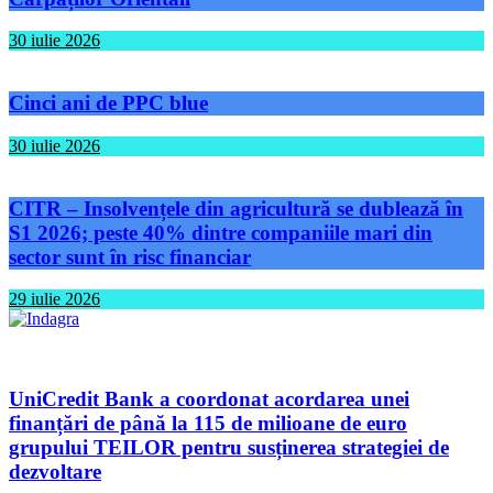
30 iulie 2026
Cinci ani de PPC blue
30 iulie 2026
CITR – Insolvențele din agricultură se dublează în
S1 2026; peste 40% dintre companiile mari din
sector sunt în risc financiar
29 iulie 2026
UniCredit Bank a coordonat acordarea unei
finanțări de până la 115 de milioane de euro
grupului TEILOR pentru susținerea strategiei de
dezvoltare