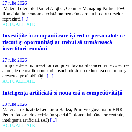
27 iulie 2026
Material oferit de Daniel Anghel, Country Managing Partner PwC
România În economie există momente în care nu lipsa resurselor
reprezintă
[...]
ACTUALITATE
Investițiile în companii care își reduc personalul: ce
riscuri și oportunități ar trebui să urmărească
investitorii români
27 iulie 2026
Timp de decenii, investitorii au privit favorabil concedierile colective
anunțate de marile companii, asociindu-le cu reducerea costurilor și
creșterea profitabilității.
[...]
ACTUALITATE
Inteligența artificială și noua eră a competitivității
23 iulie 2026
Material realizat de Leonardo Badea, Prim-viceguvernator BNR
Pentru factorii de decizie, în special în domeniul băncilor centrale,
inteligența artificială (AI)
[...]
ACTUALITATE