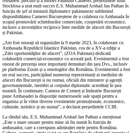
românesc precum și a istoriei Palatului Camerei, președintele Iuliu
Stocklosa a urat mult succes E.S. Muhammad Arshad Jan Pathan în
funcția de șef al misiunii diplomatice pakistaneze subliniind
disponibilitatea Camerei Bucureștene de a colabora cu Ambasada în
scopul promovării schimburilor comerciale, cooperării economice,
inclusiv a investițiilor reciproce între mediile de afaceri din București
și Pakistan.
„Am fost onorați să organizăm la 9 martie 2023, în colaborare cu
Ambasada Republicii Islamice Pakistan, cea de a XV-a ediţie a
„Zilei oportunităţilor de afaceri”, (ZOA Pakistan) dedicată
colaborării comercial-economice cu această ţară. Evenimentul a fost
onorat de prezența unor importanți demnitari din țara Dvs., inclusiv
pe platforma Zoom și a omologilor din România. Evenimentul a fost
un real succes, participând numeroși reprezentanți ai mediului de
afaceri din București si nu numai, oficiali din ministere și agenții
guvernamentale, membri ai corpului diplomatic acreditați în țara
noastră. În continuare, Camera de Comerț și Industrie București
pune Ambasadei la dispoziție numeroasele sale spații pentru a
organiza și în viitor diverse evenimente promoționale, economice,
culturale, turistice și nu numai”, a declarat președintele CCIB.
La rândul său, E.S. Muhammad Arshad Jan Pathan a menționat
„Este o mare onoare pentru mine să fiu numit în funcția de
ambasador, care a corespuns admirației mele pentru România.
Cultura, oamenii, artele și tot ce are România de oferit mă apropie și