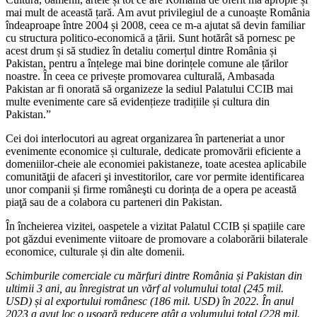
mai mult de această țară. Am avut privilegiul de a cunoaște România
îndeaproape între 2004 și 2008, ceea ce m-a ajutat să devin familiar
cu structura politico-economică a țării. Sunt hotărât să pornesc pe
acest drum și să studiez în detaliu comerțul dintre România și
Pakistan, pentru a înțelege mai bine dorințele comune ale țărilor
noastre. În ceea ce privește promovarea culturală, Ambasada
Pakistan ar fi onorată să organizeze la sediul Palatului CCIB mai
multe evenimente care să evidențieze tradițiile și cultura din
Pakistan.”
Cei doi interlocutori au agreat organizarea în parteneriat a unor
evenimente economice și culturale, dedicate promovării eficiente a
domeniilor-cheie ale economiei pakistaneze, toate acestea aplicabile
comunităţii de afaceri şi investitorilor, care vor permite identificarea
unor companii și firme româneşti cu dorința de a opera pe această
piaţă sau de a colabora cu parteneri din Pakistan.
În încheierea vizitei, oaspetele a vizitat Palatul CCIB și spațiile care
pot găzdui evenimente viitoare de promovare a colaborării bilaterale
economice, culturale și din alte domenii.
Schimburile comerciale cu mărfuri dintre România și Pakistan din
ultimii 3 ani, au înregistrat un vărf al volumului total (245 mil.
USD) și al exportului românesc (186 mil. USD) în 2022. În anul
2023 a avut loc o ușoară reducere atât a volumului total (228 mil.