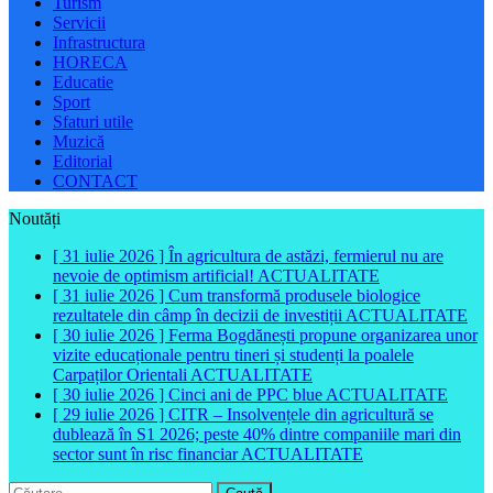
Turism
Servicii
Infrastructura
HORECA
Educatie
Sport
Sfaturi utile
Muzică
Editorial
CONTACT
Noutăți
[ 31 iulie 2026 ]
În agricultura de astăzi, fermierul nu are
nevoie de optimism artificial!
ACTUALITATE
[ 31 iulie 2026 ]
Cum transformă produsele biologice
rezultatele din câmp în decizii de investiții
ACTUALITATE
[ 30 iulie 2026 ]
Ferma Bogdănești propune organizarea unor
vizite educaționale pentru tineri și studenți la poalele
Carpaților Orientali
ACTUALITATE
[ 30 iulie 2026 ]
Cinci ani de PPC blue
ACTUALITATE
[ 29 iulie 2026 ]
CITR – Insolvențele din agricultură se
dublează în S1 2026; peste 40% dintre companiile mari din
sector sunt în risc financiar
ACTUALITATE
Caută