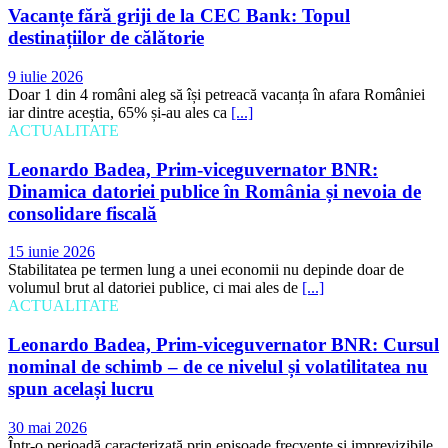
Vacanțe fără griji de la CEC Bank: Topul
destinațiilor de călătorie
9 iulie 2026
Doar 1 din 4 români aleg să își petreacă vacanța în afara României
iar dintre aceștia, 65% și-au ales ca
[...]
ACTUALITATE
Leonardo Badea, Prim-viceguvernator BNR:
Dinamica datoriei publice în România și nevoia de
consolidare fiscală
15 iunie 2026
Stabilitatea pe termen lung a unei economii nu depinde doar de
volumul brut al datoriei publice, ci mai ales de
[...]
ACTUALITATE
Leonardo Badea, Prim-viceguvernator BNR: Cursul
nominal de schimb – de ce nivelul și volatilitatea nu
spun același lucru
30 mai 2026
Într-o perioadă caracterizată prin episoade frecvente și imprevizibile