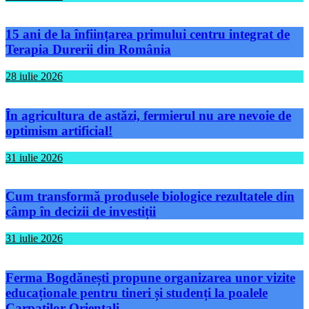
15 ani de la înființarea primului centru integrat de
Terapia Durerii din România
28 iulie 2026
În agricultura de astăzi, fermierul nu are nevoie de
optimism artificial!
31 iulie 2026
Cum transformă produsele biologice rezultatele din
câmp în decizii de investiții
31 iulie 2026
Ferma Bogdănești propune organizarea unor vizite
educaționale pentru tineri și studenți la poalele
Carpaților Orientali