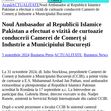
după:
Acasă
ACTUALITATE
Noul Ambasador al Republicii Islamice
Pakistan a efectuat o vizită de curtoazie conducerii Camerei de
Comerț și Industrie a Municipiului București
Noul Ambasador al Republicii Islamice
Pakistan a efectuat o vizită de curtoazie
conducerii Camerei de Comerț și
Industrie a Municipiului București
5 noiembrie 2024
Business Press
ACTUALITATE
,
Business News
La 31 octombrie 2024, dl. Iuliu Stocklosa, președintele Camerei de
Comerț și Industrie a Municipiului București (CCIB), a primit vizita
de curtoazie a E.S. Muhammad Arshad Jan Pathan, noul ambasador
extraordinar și plenipotențiar al Republicii Islamice Pakistan
acreditat în România la 17 septembrie a.c. La întrevedere au
participat dna. Gabriela Iftene, director executiv si dra. Nadjet
Ranete, asistentă la Serviciul Relații Internaționale din cadrul CCIB.
După o scurtă prezentare a locului CCIB în sistemul cameral