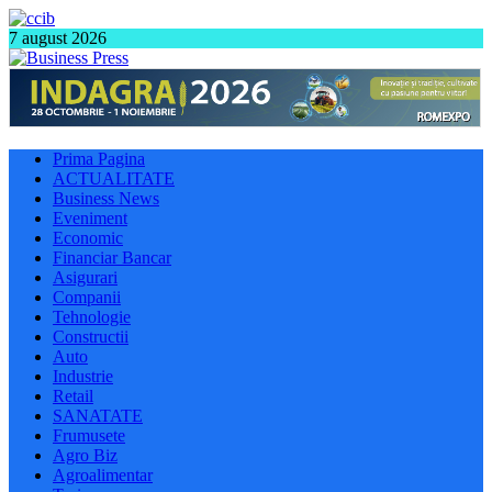
7 august 2026
Prima Pagina
ACTUALITATE
Business News
Eveniment
Economic
Financiar Bancar
Asigurari
Companii
Tehnologie
Constructii
Auto
Industrie
Retail
SANATATE
Frumusete
Agro Biz
Agroalimentar