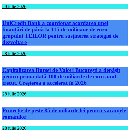
29 iulie 2026
UniCredit Bank a coordonat acordarea unei
finanțări de până la 115 de milioane de euro
grupului TEILOR pentru susținerea strategiei de
dezvoltare
28 iulie 2026
Capitalizarea Bursei de Valori București a depășit
pentru prima dată 100 de miliarde de euro anul
trecut. Creșterea a accelerat în 2026
28 iulie 2026
Protecție de peste 85 de miliarde lei pentru vacanțele
românilor
28 iulie 2026