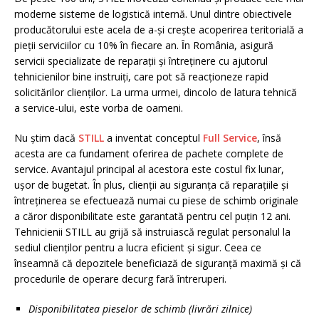
moderne sisteme de logistică internă. Unul dintre obiectivele
producătorului este acela de a-și creşte acoperirea teritorială a
pieţii serviciilor cu 10% în fiecare an. Ȋn România, asigură
servicii specializate de reparații și întreținere cu ajutorul
tehnicienilor bine instruiți, care pot să reacționeze rapid
solicitărilor clienților. La urma urmei, dincolo de latura tehnică
a service-ului, este vorba de oameni.
Nu ştim dacă
STILL
a inventat conceptul
Full Service
, însă
acesta are ca fundament oferirea de pachete complete de
service. Avantajul principal al acestora este costul fix lunar,
ușor de bugetat. În plus, clienții au siguranța că reparațiile și
întreținerea se efectuează numai cu piese de schimb originale
a căror disponibilitate este garantată pentru cel puțin 12 ani.
Tehnicienii STILL au grijă să instruiască regulat personalul la
sediul clienților pentru a lucra eficient și sigur. Ceea ce
înseamnă că depozitele beneficiază de siguranță maximă și că
procedurile de operare decurg fară întreruperi.
Disponibilitatea pieselor de schimb (livrări zilnice)