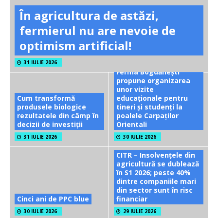
În agricultura de astăzi,
fermierul nu are nevoie de
optimism artificial!
31 IULIE 2026
Ferma Bogdănești
propune organizarea
unor vizite
Cum transformă
educaționale pentru
produsele biologice
tineri și studenți la
rezultatele din câmp în
poalele Carpaților
decizii de investiții
Orientali
31 IULIE 2026
30 IULIE 2026
CITR – Insolvențele din
agricultură se dublează
în S1 2026; peste 40%
dintre companiile mari
din sector sunt în risc
Cinci ani de PPC blue
financiar
30 IULIE 2026
29 IULIE 2026