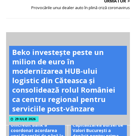
URMĂTOR
Provocările unui dealer auto în plină criză coronavirus
Beko investește peste un
milion de euro în
modernizarea HUB-ului
logistic din Căteasca și
consolidează rolul României
ca centru regional pentru
serviciile post-vânzare
29 IULIE 2026
UniCredit Bank a
Capitalizarea Bursei de
coordonat acordarea
Valori București a
unei finanțări de până la
depășit pentru prima