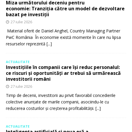
Miza următorului deceniu pentru
economie: Tranziția către un model de dezvoltare
bazat pe investiții
27 iulie 2026
Material oferit de Daniel Anghel, Country Managing Partner
PwC România În economie există momente în care nu lipsa
resurselor reprezintă
[...]
ACTUALITATE
Investițiile în companii care își reduc personalul:
ce riscuri și oportunități ar trebui să urmărească
investitorii români
27 iulie 2026
Timp de decenii, investitorii au privit favorabil concedierile
colective anunțate de marile companii, asociindu-le cu
reducerea costurilor și creșterea profitabilității.
[...]
ACTUALITATE
Inteligența artificială și noua eră a