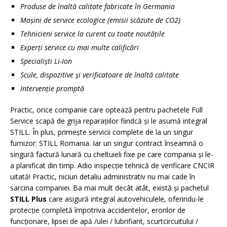
Produse de înaltă calitate fabricate în Germania
Mașini de service ecologice (emisii scăzute de CO2)
Tehnicieni service la curent cu toate noutățile
Experți service cu mai multe calificări
Specialiști Li-Ion
Scule, dispozitive și verificatoare de înaltă calitate
Intervenție promptă
Practic, orice companie care optează pentru pachetele Full
Service scapă de grija reparațiilor fiindcă și le asumă integral
STILL. În plus, primește servicii complete de la un singur
furnizor: STILL Romania. Iar un singur contract înseamnă o
singură factură lunară cu cheltuieli fixe pe care compania și le-
a planificat din timp. Adio inspecție tehnică de verificare CNCIR
uitată! Practic, niciun detaliu administrativ nu mai cade în
sarcina companiei. Ba mai mult decât atât, există și pachetul
STILL Plus
care asigură integral autovehiculele, oferindu-le
protecție completă împotriva accidentelor, erorilor de
funcționare, lipsei de apă /ulei / lubrifiant, scurtcircuitului /