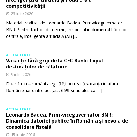
competitivității
23 iulie 2026
Material realizat de Leonardo Badea, Prim-viceguvernator
BNR Pentru factorii de decizie, în special în domeniul băncilor
centrale, inteligența artificială (AI)
[...]
ACTUALITATE
Vacanțe fără griji de la CEC Bank: Topul
destinațiilor de călătorie
9 iulie 2026
Doar 1 din 4 români aleg să își petreacă vacanța în afara
României iar dintre aceștia, 65% și-au ales ca
[...]
ACTUALITATE
Leonardo Badea, Prim-viceguvernator BNR:
Dinamica datoriei publice în România și nevoia de
consolidare fiscală
15 iunie 2026