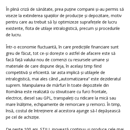
În plină criză de sănătate, prea puține companii și-au permis să
viseze la extinderea spaţiilor de producție și depozitare, motiv
pentru care au trebuit să își optimizeze suprafeţele de lucru
existente, flota de utilaje intralogistică, precum și procedurile
de lucru.
Într-o economie fluctuantă, în care predicțiile financiare sunt
greu de făcut, tot ce-și dorește o astfel de afacere este să
facă faţă valului nou de comenzi cu resursele umane și
materiale de care dispune deja, în același timp fiind
competitivă și eficientă. Iar asta implică și utilajele de
intralogistică, mai ales când „automatizarea” este dezideratul
suprem. Manipularea de mărfuri în toate depozitele din
România este realizată cu stivuitoare cu furci frontale,
electrice, diesel sau GPL, transpaleţi cu ridicare la mică sau
mare înălțime, echipamente de remorcare și remorci. În timp,
însă, costul de întreținere al acestora ajunge să-l depășească
pe cel de achiziție.
De peste 100 ani, STILL inovează continuu și produce cele mai