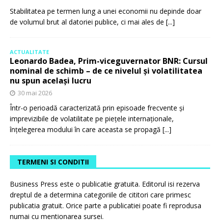
Stabilitatea pe termen lung a unei economii nu depinde doar
de volumul brut al datoriei publice, ci mai ales de
[...]
ACTUALITATE
Leonardo Badea, Prim-viceguvernator BNR: Cursul
nominal de schimb – de ce nivelul și volatilitatea
nu spun același lucru
30 mai 2026
Într-o perioadă caracterizată prin episoade frecvente și
imprevizibile de volatilitate pe piețele internaționale,
înțelegerea modului în care aceasta se propagă
[...]
TERMENI SI CONDITII
Business Press este o publicatie gratuita. Editorul isi rezerva
dreptul de a determina categoriile de cititori care primesc
publicatia gratuit. Orice parte a publicatiei poate fi reprodusa
numai cu mentionarea sursei.