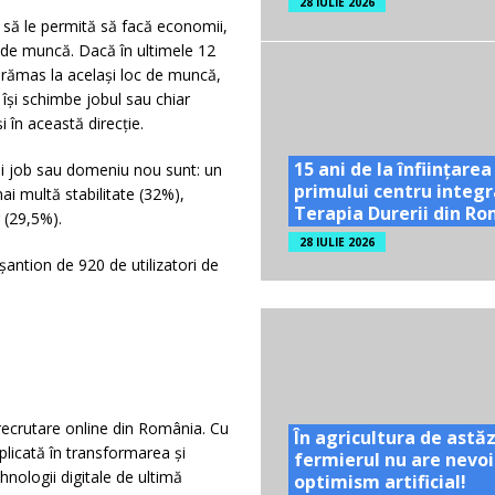
28 IULIE 2026
e să le permită să facă economii,
ul de muncă. Dacă în ultimele 12
 rămas la același loc de muncă,
și schimbe jobul sau chiar
 în această direcție.
15 ani de la înființarea
unui job sau domeniu nou sunt: un
primului centru integr
i multă stabilitate (32%),
Terapia Durerii din R
 (29,5%).
28 IULIE 2026
antion de 920 de utilizatori de
recrutare online din România. Cu
În agricultura de astăz
licată în transformarea și
fermierul nu are nevoi
hnologii digitale de ultimă
optimism artificial!