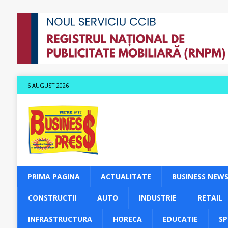
6 AUGUST 2026
PRIMA PAGINA
ACTUALITATE
BUSINESS NEW
CONSTRUCTII
AUTO
INDUSTRIE
RETAIL
INFRASTRUCTURA
HORECA
EDUCATIE
S