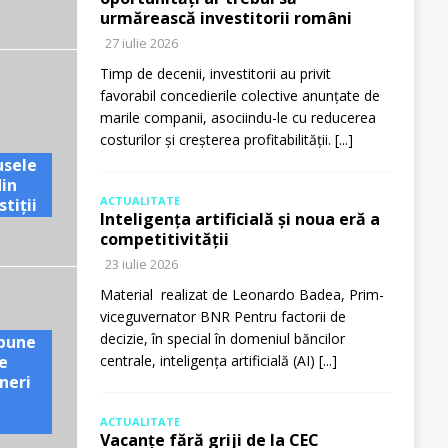
urmărească investitorii români
27 iulie 2026
Timp de decenii, investitorii au privit
favorabil concedierile colective anunțate de
marile companii, asociindu-le cu reducerea
costurilor și creșterea profitabilității.
[...]
usele
din
ACTUALITATE
tiții
Inteligența artificială și noua eră a
competitivității
23 iulie 2026
Material realizat de Leonardo Badea, Prim-
viceguvernator BNR Pentru factorii de
decizie, în special în domeniul băncilor
pune
e
centrale, inteligența artificială (AI)
[...]
neri
ACTUALITATE
Vacanțe fără griji de la CEC