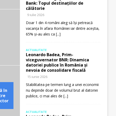
Bank: Topul destinațiilor de
călătorie
9 iulie 2026
Doar 1 din 4 români aleg să își petreacă
vacanța în afara României iar dintre aceștia,
65% și-au ales ca
[...]
ACTUALITATE
Leonardo Badea, Prim-
viceguvernator BNR: Dinamica
datoriei publice în România și
nevoia de consolidare fiscală
15 iunie 2026
Stabilitatea pe termen lung a unei economii
ă în
nu depinde doar de volumul brut al datoriei
tre
publice, ci mai ales de
[...]
ctor
ACTUALITATE