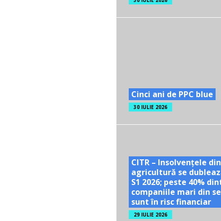
30 IULIE 2026
Cinci ani de PPC blue
30 IULIE 2026
CITR – Insolvențele din
agricultură se dubleaz
S1 2026; peste 40% din
companiile mari din se
sunt în risc financiar
29 IULIE 2026