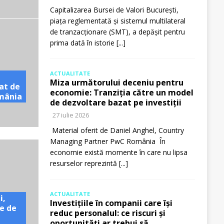
Capitalizarea Bursei de Valori București,
piața reglementată și sistemul multilateral
de tranzacționare (SMT), a depășit pentru
prima dată în istorie
[...]
ACTUALITATE
Miza următorului deceniu pentru
at de
economie: Tranziția către un model
omânia
de dezvoltare bazat pe investiții
27 iulie 2026
Material oferit de Daniel Anghel, Country
Managing Partner PwC România În
economie există momente în care nu lipsa
resurselor reprezintă
[...]
ACTUALITATE
i,
Investițiile în companii care își
e de
reduc personalul: ce riscuri și
oportunități ar trebui să