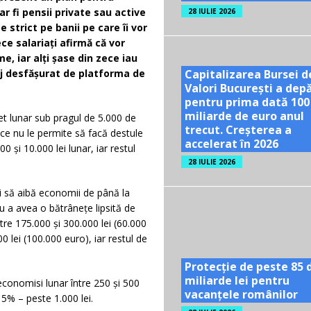
r fi pensii private sau active
28 IULIE 2026
 strict pe banii pe care îi vor
ece salariați afirmă că vor
e, iar alți șase din zece iau
Capitalizarea Bursei d
aj desfășurat de platforma de
Valori București a dep
pentru prima dată 100
miliarde de euro anul
et lunar sub pragul de 5.000 de
trecut. Creșterea a
a ce nu le permite să facă destule
accelerat în 2026
 și 10.000 lei lunar, iar restul
28 IULIE 2026
i să aibă economii de până la
ru a avea o bătrânețe lipsită de
ntre 175.000 și 300.000 lei (60.000
lei (100.000 euro), iar restul de
Protecție de peste 85 
miliarde lei pentru
conomisi lunar între 250 și 500
vacanțele românilor
r 5% – peste 1.000 lei.