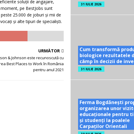
eficiente soluții de angajare,
31 IULIE 2026
ice moment, pe BestJobs sunt
 peste 25.000 de joburi și mii de
cați și alte tipuri de specialiști.
Cum transformă prod
URMĂTOR
biologice rezultatele 
son & Johnson este recunoscută cu
câmp în decizii de inves
area Best Places to Work în România
31 IULIE 2026
pentru anul 2021
Ferma Bogdănești pro
organizarea unor vizit
educaționale pentru ti
și studenți la poalele
Carpaților Orientali