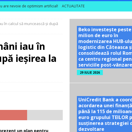
nu are nevoie de optimism artificial!
ACTUALITATE
 rezultatele din câmp în decizii de investiții
ACTUALITATE
au în calcul să muncească și după
ea unor vizite educaționale pentru tineri și studenți la poalele
Beko investește peste
milion de euro în
modernizarea HUB-ulu
âni iau în
TE
logistic din Căteasca ș
consolidează rolul Ro
pă ieșirea la
ă se dublează în S1 2026; peste 40% dintre companiile mari din sector
ca centru regional pen
serviciile post-vânzar
29 IULIE 2026
UniCredit Bank a coor
acordarea unei finanță
până la 115 de milioan
euro grupului TEILOR 
susținerea strategiei 
dezvoltare
 prezent un plan pentru