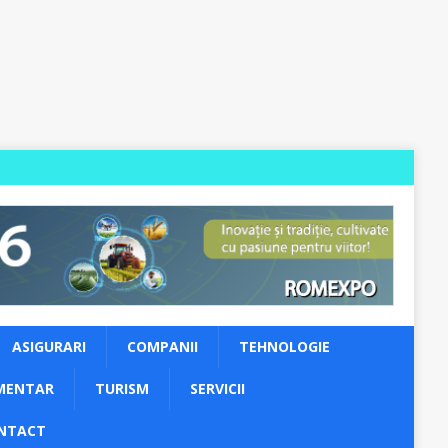
ASIGURARI
COMPANII
TEHNOLOGIE
MENTAR
TURISM
SERVICII
NTACT