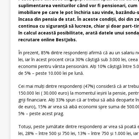
suplimentarea veniturilor când vor fi pensionari, cum a
imobiliare pe care le pot închiria sau vinde, bazându-se
încasa din pensia de stat. În aceste condiții, doi din z
continua cu siguranță să lucreze, chiar și doar part-tim
în calcul această posibilitate, arată datele unui sond
recrutare online BestJobs.
În prezent, 85% dintre respondenți afirmă că au un salariu n
lei, iar în acest procent circa 30% câștigă sub 3.000 lei, cee
economii pentru vârsta pensionării. Alți 10% câștigă între 5.000
de 5% – peste 10.000 lei pe lună.
Cei mai mulți dintre respondenți (47%) consideră că ar trebu
150.000 lei ( 30.000 euro) la momentul ieșirii la pensie, pent
griji financiare. Alți 33% spun că ar trebui să aibă deoparte î
de euro), 15% ar vrea să aibă economii spre suma de 500.000 
5% – peste acest prag.
Totuși, peste jumătate dintre respondenți ar vrea să poată e
lei, 28% – între 500 și 750 lei, 13% – între 750 și 1.000 lei, ia