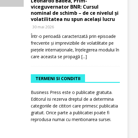
Leonardo Badea, Prim-
viceguvernator BNR: Cursul
nominal de schimb – de ce nivelul și
volatilitatea nu spun același lucru
30 mai 2026
Într-o perioadă caracterizată prin episoade
frecvente și imprevizibile de volatilitate pe
piețele internaționale, înțelegerea modului în
care aceasta se propagă
[...]
TERMENI SI CONDITII
Business Press este o publicatie gratuita.
Editorul isi rezerva dreptul de a determina
categoriile de cititori care primesc publicatia
gratuit. Orice parte a publicatiei poate fi
reprodusa numai cu mentionarea sursei.