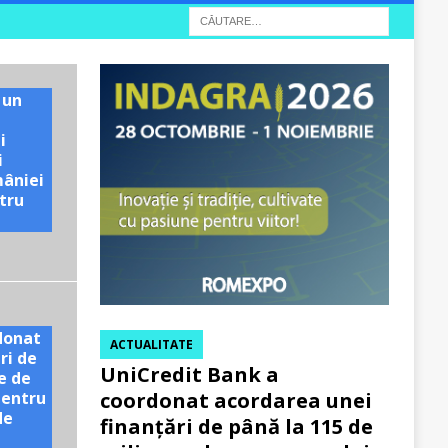
 un
i
i
mâniei
tru
e
donat
ACTUALITATE
ri de
UniCredit Bank a
e de
pentru
coordonat acordarea unei
de
finanțări de până la 115 de