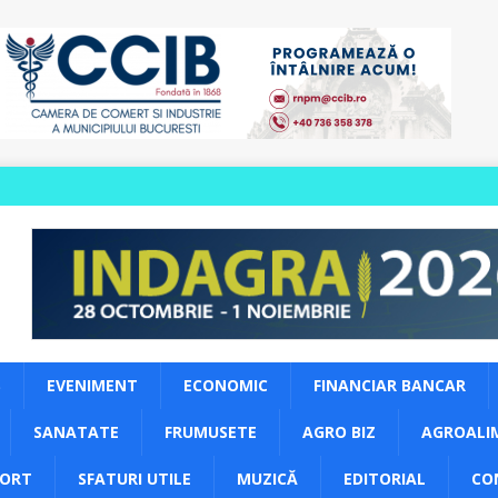
S
EVENIMENT
ECONOMIC
FINANCIAR BANCAR
SANATATE
FRUMUSETE
AGRO BIZ
AGROALI
PORT
SFATURI UTILE
MUZICĂ
EDITORIAL
CO