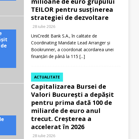
milioane de euro grupului
TEILOR pentru susținerea
strategiei de dezvoltare
28 iulie 2026
e
UniCredit Bank S.A., în calitate de
ășit
Coordinating Mandate Lead Arranger și
 de
Bookrunner, a coordonat acordarea unei
finanțări de până la 115
[...]
ACTUALITATE
Capitalizarea Bursei de
Valori București a depășit
pentru prima dată 100 de
miliarde de euro anul
trecut. Creșterea a
de
accelerat în 2026
28 iulie 2026