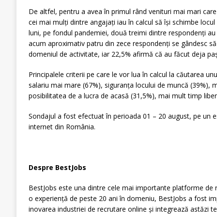
De altfel, pentru a avea în primul rând venituri mai mari car
cei mai mulți dintre angajați iau în calcul să își schimbe loc
luni, pe fondul pandemiei, două treimi dintre respondenți au
acum aproximativ patru din zece respondenți se gândesc să î
domeniul de activitate, iar 22,5% afirmă că au făcut deja pași
Principalele criterii pe care le vor lua în calcul la căutarea 
salariu mai mare (67%), siguranța locului de muncă (39%), ma
posibilitatea de a lucra de acasă (31,5%), mai mult timp liber
Sondajul a fost efectuat în perioada 01 – 20 august, pe un eș
internet din România.
Despre BestJobs
BestJobs este una dintre cele mai importante platforme de 
o experiență de peste 20 ani în domeniu, BestJobs a fost imp
inovarea industriei de recrutare online și integrează astăzi te