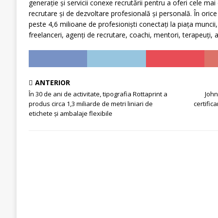
generație și servicii conexe recrutării pentru a oferi cele mai 
recrutare și de dezvoltare profesională și personală. În or
peste 4,6 milioane de profesioniști conectați la piața muncii,
freelanceri, agenți de recrutare, coachi, mentori, terapeuți, avo
ANTERIOR
În 30 de ani de activitate, tipografia Rottaprint a
John
produs circa 1,3 miliarde de metri liniari de
certific
etichete și ambalaje flexibile