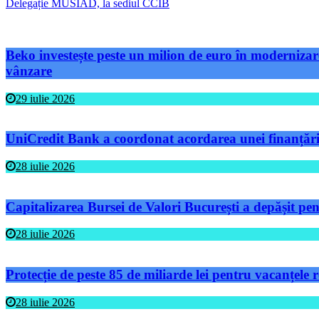
Delegație MUSIAD, la sediul CCIB
Beko investește peste un milion de euro în modernizare
vânzare
29 iulie 2026
UniCredit Bank a coordonat acordarea unei finanțări 
28 iulie 2026
Capitalizarea Bursei de Valori București a depășit pen
28 iulie 2026
Protecție de peste 85 de miliarde lei pentru vacanțele
28 iulie 2026