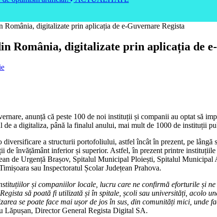
in România, digitalizate prin aplicația de e-Guvernare Regista
 din România, digitalizate prin aplicația de
ie
Guvernare, anunță că peste 100 de noi instituții și companii au optat să i
 de a digitaliza, până la finalul anului, mai mult de 1000 de instituții pu
diversificare a structurii portofoliului, astfel încât în prezent, pe lângă 
i de învățământ inferior și superior. Astfel, în prezent printre instituțiil
ean de Urgență Brașov, Spitalul Municipal Ploiești, Spitalul Municipal A
 Timișoara sau Inspectoratul Școlar Județean Prahova.
nstituțiilor și companiilor locale, lucru care ne confirmă eforturile și 
 Regista să poată fi utilizată și în spitale, școli sau universități, acolo
izarea se poate face mai ușor de jos în sus, din comunități mici, unde f
u Lăpușan, Director General Regista Digital SA.