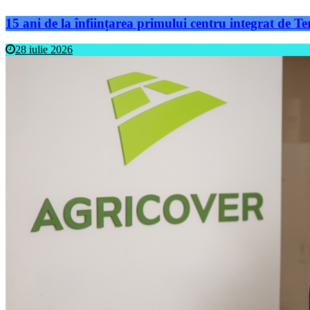
15 ani de la înființarea primului centru integrat de 
28 iulie 2026