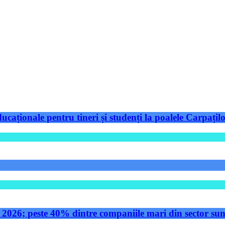
aționale pentru tineri și studenți la poalele Carpațilo
 2026; peste 40% dintre companiile mari din sector sunt