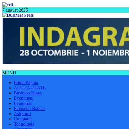
7 august 2026
MENU
Prima Pagina
ACTUALITATE
Business News
Eveniment
Economic
Financiar Bancar
Asigurari
Companii
Tehnologie