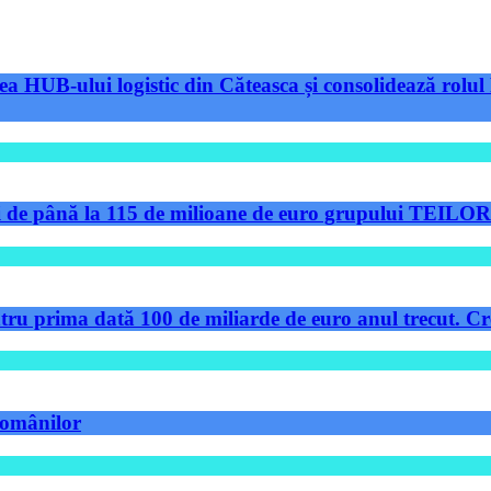
a HUB-ului logistic din Căteasca și consolidează rolul 
de până la 115 de milioane de euro grupului TEILOR pe
tru prima dată 100 de miliarde de euro anul trecut. Cre
 românilor