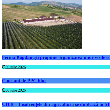
Ferma Bogdănești propune organizarea unor vizite educ
30 iulie 2026
Cinci ani de PPC blue
30 iulie 2026
CITR – Insolvențele din agricultură se dublează în S1