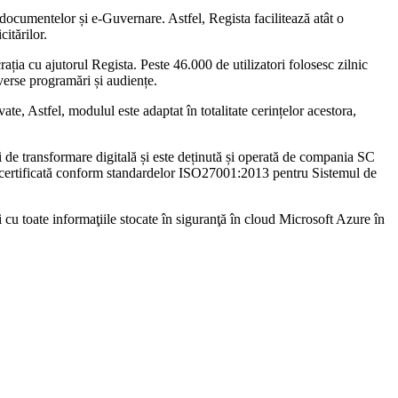
l documentelor și e-Guvernare. Astfel, Regista facilitează atât o
itărilor.
ația cu ajutorul Regista. Peste 46.000 de utilizatori folosesc zilnic
verse programări și audiențe.
ate, Astfel, modulul este adaptat în totalitate cerințelor acestora,
ii de transformare digitală și este deținută și operată de compania SC
e certificată conform standardelor ISO27001:2013 pentru Sistemul de
şi cu toate informaţiile stocate în siguranţă în cloud Microsoft Azure în