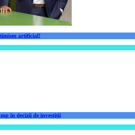
timism artificial!
p în decizii de investiții