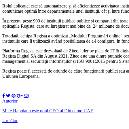
Rolul aplicației este să automatizeze și să eficientizeze activitatea in
comunicare optimă între departamentele unei instituții, cât și între funcț
În prezent, peste 900 de instituții publice publice și companii din toat
aplicațiile Regista, care au înregistrat mai bine de 24 milioane de doc
Totodată, echipa Regista a optimizat „Modulul Programări online” pentru a
instituțiile care îl utilizează având posibilitatea de a-l configura în func
Platforma Regista este dezvoltată de Zitec, lider pe piața de IT & digit
Regista Digital SA din August 2021. Zitec este una dintre puţinele co
management al securității informațiilor și ISO 9001:2015 pentru Siste
Regista poate fi accesată de oriunde de către funcţionarii publici sau an
Uniunea Europeană.
Anterior
Mike Hapoianu este noul CEO al Directimo UAE
Următor