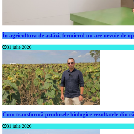
În agricultura de astăzi, fermierul nu are nevoie de op
31 iulie 2026
Cum transformă produsele biologice rezultatele din câm
31 iulie 2026