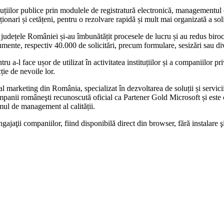
stituțiilor publice prin modulele de registratură electronică, managementu
ionari și cetățeni, pentru o rezolvare rapidă și mult mai organizată a solic
e județele României și-au îmbunătățit procesele de lucru și au redus birocr
umente, respectiv 40.000 de solicitări, precum formulare, sesizări sau di
-l face ușor de utilizat în activitatea instituțiilor și a companiilor priv
ție de nevoile lor.
al marketing din România, specializat în dezvoltarea de soluții și servic
mpanii româneşti recunoscută oficial ca Partener Gold Microsoft și est
mul de management al calității.
gajaţii companiilor, fiind disponibilă direct din browser, fără instalare 