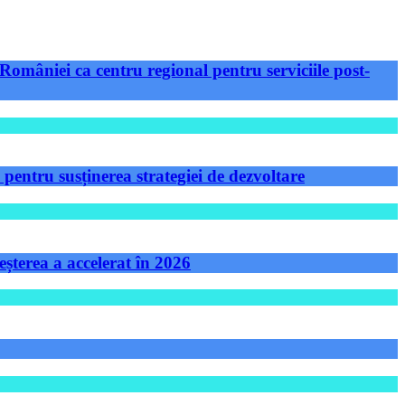
României ca centru regional pentru serviciile post-
ntru susținerea strategiei de dezvoltare
șterea a accelerat în 2026