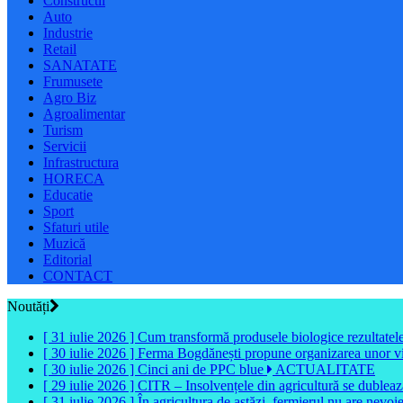
Constructii
Auto
Industrie
Retail
SANATATE
Frumusete
Agro Biz
Agroalimentar
Turism
Servicii
Infrastructura
HORECA
Educatie
Sport
Sfaturi utile
Muzică
Editorial
CONTACT
Noutăți
[ 31 iulie 2026 ]
Cum transformă produsele biologice rezultatele 
[ 30 iulie 2026 ]
Ferma Bogdănești propune organizarea unor vizit
[ 30 iulie 2026 ]
Cinci ani de PPC blue
ACTUALITATE
[ 29 iulie 2026 ]
CITR – Insolvențele din agricultură se dubleaz
[ 31 iulie 2026 ]
În agricultura de astăzi, fermierul nu are nevoi