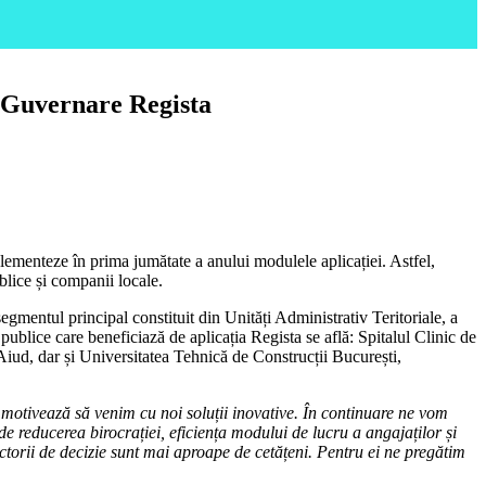
 e-Guvernare Regista
mplementeze în prima jumătate a anului modulele aplicației. Astfel,
blice și companii locale.
segmentul principal constituit din Unități Administrativ Teritoriale, a
e publice care beneficiază de aplicația Regista se află: Spitalul Clinic de
iud, dar și Universitatea Tehnică de Construcții București,
ne motivează să venim cu noi soluții inovative. În continuare ne vom
 unde reducerea birocrației, eficiența modului de lucru a angajaților și
actorii de decizie sunt mai aproape de cetățeni. Pentru ei ne pregătim