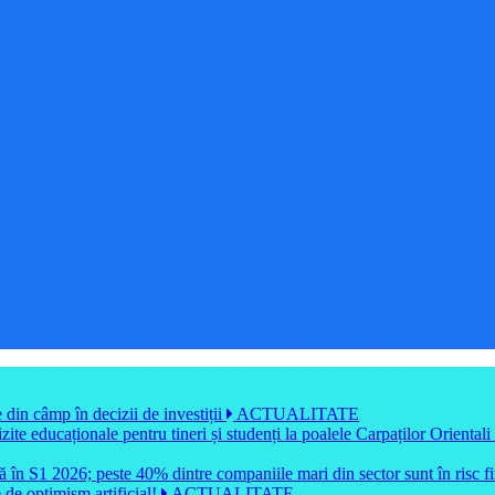
din câmp în decizii de investiții
ACTUALITATE
e educaționale pentru tineri și studenți la poalele Carpaților Orientali
ă în S1 2026; peste 40% dintre companiile mari din sector sunt în risc f
e de optimism artificial!
ACTUALITATE