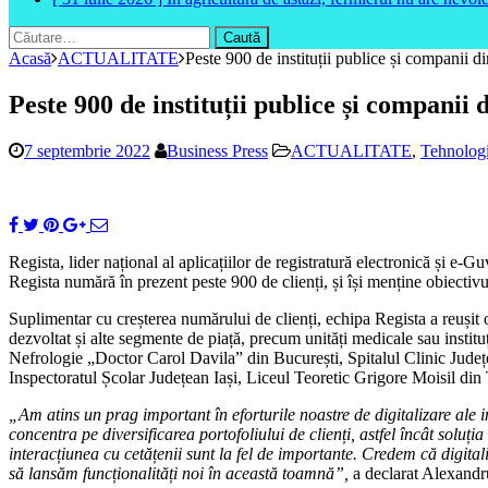
Caută
după:
Acasă
ACTUALITATE
Peste 900 de instituții publice și companii d
Peste 900 de instituții publice și companii
7 septembrie 2022
Business Press
ACTUALITATE
,
Tehnolog
Regista, lider național al aplicațiilor de registratură electronică și e-
Regista numără în prezent peste 900 de clienți, și își menține obiectivul
Suplimentar cu creșterea numărului de clienți, echipa Regista a reușit o 
dezvoltat și alte segmente de piață, precum unități medicale sau instituți
Nefrologie „Doctor Carol Davila” din București, Spitalul Clinic Județ
Inspectoratul Școlar Județean Iași, Liceul Teoretic Grigore Moisil din
„Am atins un prag important în eforturile noastre de digitalizare ale i
concentra pe diversificarea portofoliului de clienți, astfel încât soluția
interacțiunea cu cetățenii sunt la fel de importante. Credem că digital
să lansăm funcționalități noi în această toamnă”,
a declarat Alexandr