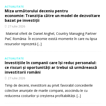
ACTUALITATE
Miza următorului deceniu pentru
economie: Tranziția către un model de dezvoltare
bazat pe investiții
27 iulie 2026
Material oferit de Daniel Anghel, Country Managing Partner
PwC România În economie există momente în care nu lipsa
resurselor reprezintă
[...]
ACTUALITATE
Investițiile în companii care își reduc personalul:
ce riscuri și oportunități ar trebui să urmărească
investitorii români
27 iulie 2026
Timp de decenii, investitorii au privit favorabil concedierile
colective anunțate de marile companii, asociindu-le cu
reducerea costurilor și creșterea profitabilității.
[...]