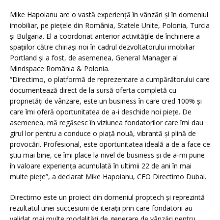
Mike Hapoianu are o vastă experiență în vânzări și în domeniul
imobiliar, pe piețele din România, Statele Unite, Polonia, Turcia
și Bulgaria. El a coordonat anterior activitățile de închiriere a
spațiilor către chiriași noi în cadrul dezvoltatorului imobiliar
Portland și a fost, de asemenea, General Manager al
Mindspace România & Polonia.
“Directimo, o platformă de reprezentare a cumpărătorului care
documentează direct de la sursă oferta completă cu
proprietăți de vânzare, este un business în care cred 100% și
care îmi oferă oportunitatea de a-i deschide noi piețe. De
asemenea, mă regăsesc în viziunea fondatorilor care îmi dau
girul lor pentru a conduce o piață nouă, vibrantă și plină de
provocări. Profesional, este oportunitatea ideală a de a face ce
știu mai bine, ce îmi place la nivel de business și de a-mi pune
în valoare experiența acumulată în ultimii 22 de ani în mai
multe piețe”, a declarat Mike Hapoianu, CEO Directimo Dubai.
Directimo este un proiect din domeniul proptech și reprezintă
rezultatul unei succesiuni de iterații prin care fondatorii au
validat mai multe modalități de generare de vânzări pentru