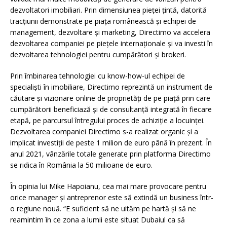
dezvoltatori imobiliari. Prin dimensiunea pieței țintă, datorită
tracțiunii demonstrate pe piața românească și echipei de
management, dezvoltare și marketing, Directimo va accelera
dezvoltarea companiei pe piețele internaționale și va investi în
dezvoltarea tehnologiei pentru cumpărători și brokeri.
Prin îmbinarea tehnologiei cu know-how-ul echipei de
specialiști în imobiliare, Directimo reprezintă un instrument de
căutare și vizionare online de proprietăți de pe piață prin care
cumpărătorii beneficiază și de consultanță integrată în fiecare
etapă, pe parcursul întregului proces de achiziție a locuinței.
Dezvoltarea companiei Directimo s-a realizat organic și a
implicat investiții de peste 1 milion de euro până în prezent. În
anul 2021, vânzările totale generate prin platforma Directimo
se ridica în România la 50 milioane de euro.
În opinia lui Mike Hapoianu, cea mai mare provocare pentru
orice manager și antreprenor este să extindă un business într-
o regiune nouă. “E suficient să ne uităm pe hartă și să ne
reamintim în ce zona a lumii este situat Dubaiul ca să