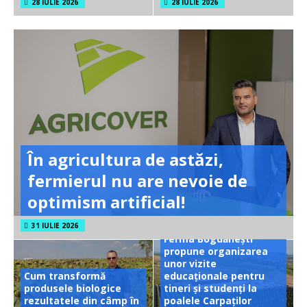
28 IULIE 2026
28 IULIE 2026
În agricultura de astăzi,
fermierul nu are nevoie de
optimism artificial!
31 IULIE 2026
Ferma Bogdănești
propune organizarea
unor vizite
Cum transformă
educaționale pentru
produsele biologice
tineri și studenți la
rezultatele din câmp în
poalele Carpaților