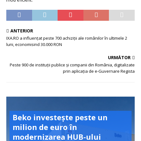
ANTERIOR
IXA.RO a influențat peste 700 achiziții ale românilor în ultimele 2
luni, economisind 30.000 RON
URMĂTOR
Peste 900 de instituții publice și companii din România, digitalizate
prin aplicația de e-Guvernare Regista
Beko investește peste un
milion de euro în
modernizarea HUB-ului