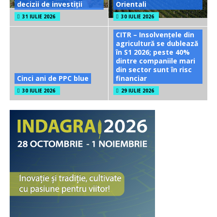
decizii de investiții
Orientali
31 IULIE 2026
30 IULIE 2026
CITR – Insolvențele din
agricultură se dublează
în S1 2026; peste 40%
dintre companiile mari
din sector sunt în risc
Cinci ani de PPC blue
financiar
30 IULIE 2026
29 IULIE 2026