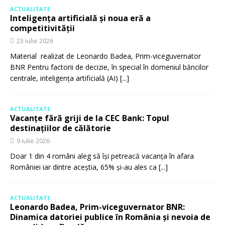
ACTUALITATE
Inteligența artificială și noua eră a
competitivității
23 iulie 2026
Material realizat de Leonardo Badea, Prim-viceguvernator
BNR Pentru factorii de decizie, în special în domeniul băncilor
centrale, inteligența artificială (AI)
[...]
ACTUALITATE
Vacanțe fără griji de la CEC Bank: Topul
destinațiilor de călătorie
9 iulie 2026
Doar 1 din 4 români aleg să își petreacă vacanța în afara
României iar dintre aceștia, 65% și-au ales ca
[...]
ACTUALITATE
Leonardo Badea, Prim-viceguvernator BNR:
Dinamica datoriei publice în România și nevoia de