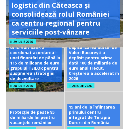
logistic din Căteasca și
consolidează rolul României
ca centru regional pentru
serviciile post-vânzare
29 IULIE 2026
UniCredit Bank a
Capitalizarea Bursei de
coordonat acordarea
Valori București a
unei finanțări de până la
depășit pentru prima
115 de milioane de euro
dată 100 de miliarde de
grupului TEILOR pentru
euro anul trecut.
susținerea strategiei
Creșterea a accelerat în
de dezvoltare
2026
28 IULIE 2026
28 IULIE 2026
15 ani de la înființarea
Protecție de peste 85
primului centru
de miliarde lei pentru
integrat de Terapia
vacanțele românilor
Durerii din România