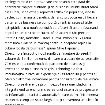
înțelegem rapid că o provocare importantă este dată de
diferențele majore culturale și de business. Multiculturalizarea
din Dubai, unde expații reprezintă 90% din populație, vine la
pachet cu mai multe beneficii, dar și cu provocarea că fiecare
partener de business se comportă diferit, își setează altfel
așteptările, cu o nouă conduită de afaceri. Și asta e fascinant!
Faptul că am trăit și am lucrat până acum în țări precum
Statele Unite, România, Israel, Turcia, Polonia și Bulgaria
reprezintă evident un avantaj pentru o adaptare rapidă la
cultura locală de business”, spune Mike Hapoianu.
Directimo a început o nouă rundă de finanțare tip seed, în
valoare de 1 milion de euro, din care o alocare de aproximativ
70% este deja confirmată de parteneri de business și
investitori de tip business angels. Tehnologia a fost
îmbunătățită la nivel de experiență a utilizatorului și pentru a
oferi o platformă inovatoare pentru consultanții de real estate.
Directimo se diferențiază prin dezvoltarea unei platforme
integrate end to end, prin crearea unui sistem de prospectare
cu informații de calitate, automatizări care permit întreținerea
relației cu clienții pe scară largă, dar și convertirea unui lead în
mod eficient.