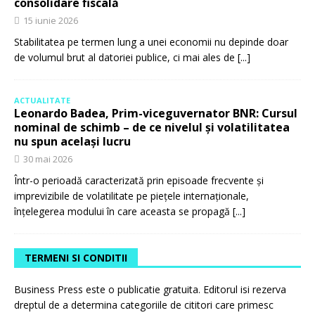
consolidare fiscală
15 iunie 2026
Stabilitatea pe termen lung a unei economii nu depinde doar
de volumul brut al datoriei publice, ci mai ales de
[...]
ACTUALITATE
Leonardo Badea, Prim-viceguvernator BNR: Cursul
nominal de schimb – de ce nivelul și volatilitatea
nu spun același lucru
30 mai 2026
Într-o perioadă caracterizată prin episoade frecvente și
imprevizibile de volatilitate pe piețele internaționale,
înțelegerea modului în care aceasta se propagă
[...]
TERMENI SI CONDITII
Business Press este o publicatie gratuita. Editorul isi rezerva
dreptul de a determina categoriile de cititori care primesc