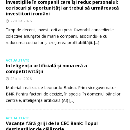
Investițiile în companii care își reduc personalul:
ce riscuri și oportunități ar trebui să urmărească
investitorii români
27 iulie 2026
Timp de decenii, investitorii au privit favorabil concedierile
colective anunțate de marile companii, asociindu-le cu
reducerea costurilor și creșterea profitabilității.
[...]
ACTUALITATE
Inteligența artificială și noua eră a
competitivității
23 iulie 2026
Material realizat de Leonardo Badea, Prim-viceguvernator
BNR Pentru factorii de decizie, în special în domeniul băncilor
centrale, inteligența artificială (AI)
[...]
ACTUALITATE
Vacanțe fără griji de la CEC Bank: Topul
destinațiilor de călătorie