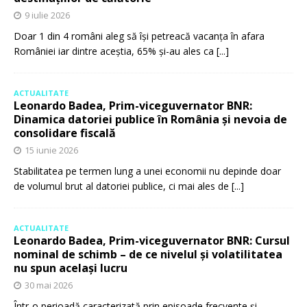
9 iulie 2026
Doar 1 din 4 români aleg să își petreacă vacanța în afara
României iar dintre aceștia, 65% și-au ales ca
[...]
ACTUALITATE
Leonardo Badea, Prim-viceguvernator BNR:
Dinamica datoriei publice în România și nevoia de
consolidare fiscală
15 iunie 2026
Stabilitatea pe termen lung a unei economii nu depinde doar
de volumul brut al datoriei publice, ci mai ales de
[...]
ACTUALITATE
Leonardo Badea, Prim-viceguvernator BNR: Cursul
nominal de schimb – de ce nivelul și volatilitatea
nu spun același lucru
30 mai 2026
Într-o perioadă caracterizată prin episoade frecvente și