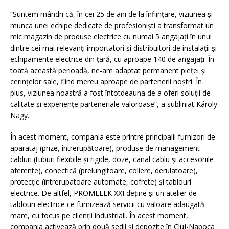
“Suntem mândri că, în cei 25 de ani de la înființare, viziunea și
munca unei echipe dedicate de profesioniști a transformat un
mic magazin de produse electrice cu numai 5 angajați în unul
dintre cei mai relevanți importatori și distribuitori de instalații și
echipamente electrice din țară, cu aproape 140 de angajați. În
toată această perioadă, ne-am adaptat permanent pieței și
cerințelor sale, fiind mereu aproape de partenerii noștri. În
plus, viziunea noastră a fost întotdeauna de a oferi soluții de
calitate și experiențe parteneriale valoroase”, a subliniat Károly
Nagy.
În acest moment, compania este printre principalii furnizori de
aparataj (prize, întrerupătoare), produse de management
cabluri (tuburi flexibile și rigide, doze, canal cablu și accesoriile
aferente), conectică (prelungitoare, coliere, derulatoare),
protecție (întrerupatoare automate, cofrete) și tablouri
electrice. De altfel, PROMELEK XXI deține și un atelier de
tablouri electrice ce furnizează servicii cu valoare adaugată
mare, cu focus pe clienții industriali. În acest moment,
compania activează prin două sedii și depozite în Cluj-Napoca