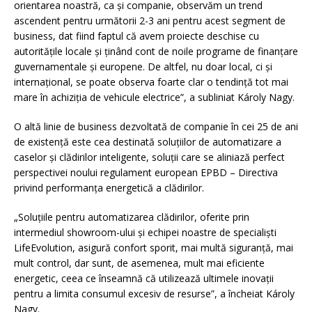
orientarea noastră, ca și companie, observăm un trend
ascendent pentru următorii 2-3 ani pentru acest segment de
business, dat fiind faptul că avem proiecte deschise cu
autoritățile locale și ținând cont de noile programe de finanțare
guvernamentale și europene. De altfel, nu doar local, ci și
internațional, se poate observa foarte clar o tendință tot mai
mare în achiziția de vehicule electrice”, a subliniat Károly Nagy.
O altă linie de business dezvoltată de companie în cei 25 de ani
de existență este cea destinată soluțiilor de automatizare a
caselor și clădirilor inteligente, soluții care se aliniază perfect
perspectivei noului regulament european EPBD – Directiva
privind performanța energetică a clădirilor.
„Soluțiile pentru automatizarea clădirilor, oferite prin
intermediul showroom-ului și echipei noastre de specialiști
LifeEvolution, asigură confort sporit, mai multă siguranță, mai
mult control, dar sunt, de asemenea, mult mai eficiente
energetic, ceea ce înseamnă că utilizează ultimele inovații
pentru a limita consumul excesiv de resurse”, a încheiat Károly
Nagy.