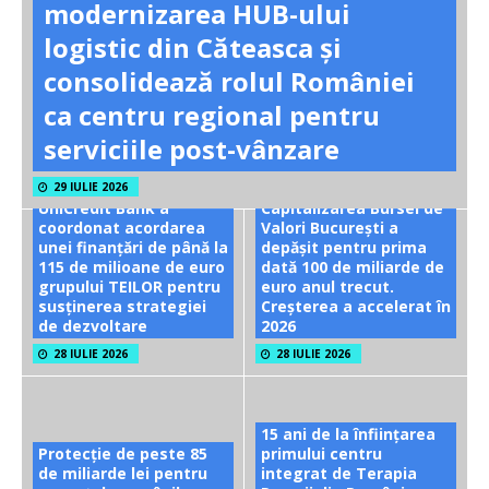
modernizarea HUB-ului
logistic din Căteasca și
consolidează rolul României
ca centru regional pentru
serviciile post-vânzare
29 IULIE 2026
UniCredit Bank a
Capitalizarea Bursei de
coordonat acordarea
Valori București a
unei finanțări de până la
depășit pentru prima
115 de milioane de euro
dată 100 de miliarde de
grupului TEILOR pentru
euro anul trecut.
susținerea strategiei
Creșterea a accelerat în
de dezvoltare
2026
28 IULIE 2026
28 IULIE 2026
15 ani de la înființarea
Protecție de peste 85
primului centru
de miliarde lei pentru
integrat de Terapia