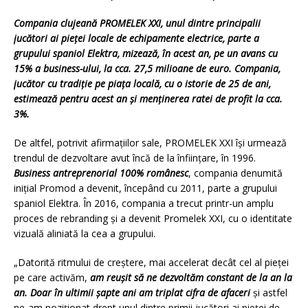
Compania clujeană PROMELEK XXI, unul dintre principalii
jucători ai pieței locale de echipamente electrice, parte a
grupului spaniol Elektra, mizează, în acest an, pe un avans cu
15% a business-ului, la cca. 27,5 milioane de euro. Compania,
jucător cu tradiție pe piața locală, cu o istorie de 25 de ani,
estimează pentru acest an și menținerea ratei de profit la cca.
3%.
De altfel, potrivit afirmațiilor sale, PROMELEK XXI își urmează
trendul de dezvoltare avut încă de la înființare, în 1996.
Business antreprenorial 100% românesc
, compania denumită
inițial Promod a devenit, începând cu 2011, parte a grupului
spaniol Elektra. În 2016, compania a trecut printr-un amplu
proces de rebranding și a devenit Promelek XXI, cu o identitate
vizuală aliniată la cea a grupului.
„Datorită ritmului de creștere, mai accelerat decât cel al pieței
pe care activăm,
am reușit să ne dezvoltăm constant de la an la
an. Doar în ultimii șapte ani am triplat cifra de afaceri
și astfel
ne-am poziționat drept unul dintre primii jucători ai pieței de