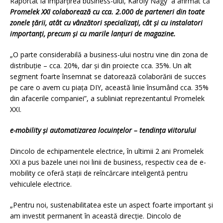
Raportat la împărțirea business-ului, Károly Nagy a afirmat că
Promelek XXI colaborează cu cca. 2.000 de parteneri din toate
zonele țării, atât cu vânzători specializați, cât și cu instalatori
importanți, precum și cu marile lanțuri de magazine.
„O parte considerabilă a business-ului nostru vine din zona de
distribuție – cca. 20%, dar și din proiecte cca. 35%. Un alt
segment foarte însemnat se datorează colaborării de succes
pe care o avem cu piața DIY, această linie însumând cca. 35%
din afacerile companiei”, a subliniat reprezentantul Promelek
XXI.
e-mobility și automatizarea locuințelor – tendința viitorului
Dincolo de echipamentele electrice, în ultimii 2 ani Promelek
XXI a pus bazele unei noi linii de business, respectiv cea de e-
mobility ce oferă stații de reîncărcare inteligentă pentru
vehiculele electrice.
„Pentru noi, sustenabilitatea este un aspect foarte important și
am investit permanent în această direcție. Dincolo de