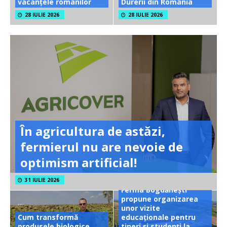
vacanțele românilor
Durerii din România
28 IULIE 2026
28 IULIE 2026
În agricultura de astăzi,
fermierul nu are nevoie de
optimism artificial!
31 IULIE 2026
Ferma Bogdănești
propune organizarea
unor vizite
Cum transformă
educaționale pentru
produsele biologice
tineri și studenți la