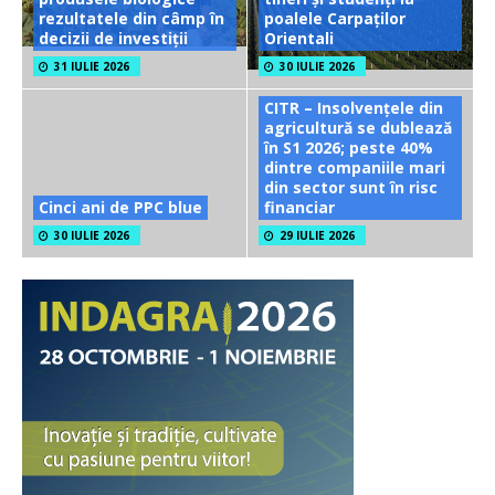
rezultatele din câmp în
poalele Carpaților
decizii de investiții
Orientali
31 IULIE 2026
30 IULIE 2026
CITR – Insolvențele din
agricultură se dublează
în S1 2026; peste 40%
dintre companiile mari
din sector sunt în risc
Cinci ani de PPC blue
financiar
30 IULIE 2026
29 IULIE 2026