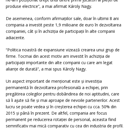
produse electrice”, a mai afirmat Károly Nagy.
De asemenea, conform afirmațiilor sale, doar în ultimii 8 ani
compania a investit peste 1,9 milioane de euro în dezvoltarea
companiei, cât și în achiziția de participații în alte companii
adiacente.
“Politica noastră de expansiune vizează crearea unui grup de
firme. Tocmai din acest motiv am investit în achiziția de
participații importante din alte companii cu care am legat
alianțe de durată”, a mai spus Károly Nagy.
Un aspect important de menționat este și investiția
permanentă în dezvoltarea profesională a echipei, prin
pregătirea colegilor pentru dobândirea de noi aptitudini, care
să îi ajute să fie și mai aproape de nevoile partenerilor. Acest
lucru se poate vedea și în creșterea echipei cu cca. 50% din
2015 și până în prezent. De altfel, compania are focus
permanent pe reducerea rotației de personal, aceasta fiind
semnificativ mai mică comparativ cu cea din industria de profil.