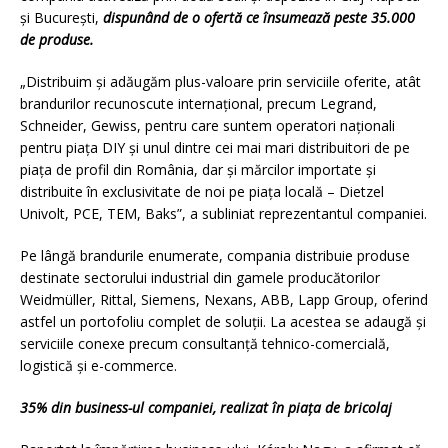
și București,
dispunând de o ofertă ce însumează peste 35.000
de produse.
„Distribuim și adăugăm plus-valoare prin serviciile oferite, atât
brandurilor recunoscute internațional, precum Legrand,
Schneider, Gewiss, pentru care suntem operatori naționali
pentru piața DIY și unul dintre cei mai mari distribuitori de pe
piața de profil din România, dar și mărcilor importate şi
distribuite în exclusivitate de noi pe piața locală – Dietzel
Univolt, PCE, TEM, Baks”, a subliniat reprezentantul companiei.
Pe lângă brandurile enumerate, compania distribuie produse
destinate sectorului industrial din gamele producătorilor
Weidmüller, Rittal, Siemens, Nexans, ABB, Lapp Group, oferind
astfel un portofoliu complet de soluţii. La acestea se adaugă și
serviciile conexe precum consultanță tehnico-comercială,
logistică și e-commerce.
35% din business-ul companiei, realizat în piața de bricolaj