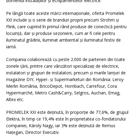
domeniul instalațiilor și echipamentelor electrice.
Pe lângă toate aceste mărci internaționale, oferta Promelek
XXI include și o serie de branduri proprii precum Strohm și
Flink, care cuprind în primul rând produse de conectică pentru
locuință, dar și produse sezoniere, cum ar fi cele pentru
iluminatul grădinii, iluminat ambiental și iluminatul festiv de
iarnă.
Compania colaborează cu peste 2.000 de parteneri din toate
zonele țării, printre care vânzători specializați de electrice,
instalatori și grupuri de instalatori, precum și marile lanțuri de
magazine DIY, Hyper- și Supermarketuri din România: Leroy
Merlin România, BricoDepot, Hornbach, Carrefour, Cora
Hypermarché, Metro Cash&Carry, Selgros, Auchan, Emag,
Altex etc.
PROMELEK XXI este deținută, în proporție de 77,6%, de grupul
Elektra, în timp ce 19,4% este în proprietatea co-fondatorului
companiei, Károly Nagy, iar 3% este deținută de Remus
Hațegan, Director Executiv.