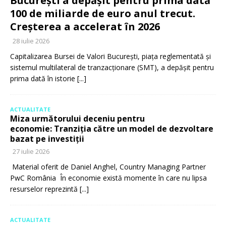
București a depășit pentru prima dată
100 de miliarde de euro anul trecut.
Creșterea a accelerat în 2026
28 iulie 2026
Capitalizarea Bursei de Valori București, piața reglementată și
sistemul multilateral de tranzacționare (SMT), a depășit pentru
prima dată în istorie
[...]
ACTUALITATE
Miza următorului deceniu pentru
economie: Tranziția către un model de dezvoltare
bazat pe investiții
27 iulie 2026
Material oferit de Daniel Anghel, Country Managing Partner
PwC România În economie există momente în care nu lipsa
resurselor reprezintă
[...]
ACTUALITATE