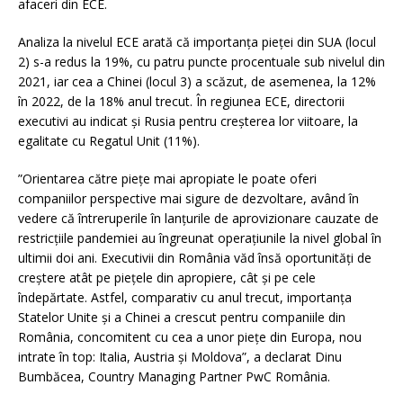
afaceri din ECE.
Analiza la nivelul ECE arată că importanța pieței din SUA (locul
2) s-a redus la 19%, cu patru puncte procentuale sub nivelul din
2021, iar cea a Chinei (locul 3) a scăzut, de asemenea, la 12%
în 2022, de la 18% anul trecut. În regiunea ECE, directorii
executivi au indicat și Rusia pentru creșterea lor viitoare, la
egalitate cu Regatul Unit (11%).
”Orientarea către piețe mai apropiate le poate oferi
companiilor perspective mai sigure de dezvoltare, având în
vedere că întreruperile în lanțurile de aprovizionare cauzate de
restricțiile pandemiei au îngreunat operațiunile la nivel global în
ultimii doi ani. Executivii din România văd însă oportunități de
creștere atât pe piețele din apropiere, cât și pe cele
îndepărtate. Astfel, comparativ cu anul trecut, importanța
Statelor Unite și a Chinei a crescut pentru companiile din
România, concomitent cu cea a unor piețe din Europa, nou
intrate în top: Italia, Austria și Moldova”, a declarat Dinu
Bumbăcea, Country Managing Partner PwC România.