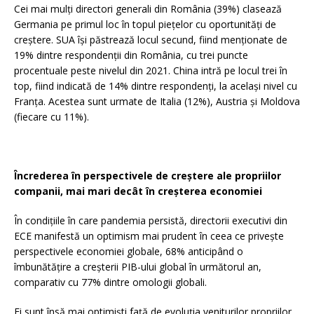
Cei mai mulți directori generali din România (39%) clasează
Germania pe primul loc în topul piețelor cu oportunități de
creștere. SUA își păstrează locul secund, fiind menționate de
19% dintre respondenții din România, cu trei puncte
procentuale peste nivelul din 2021. China intră pe locul trei în
top, fiind indicată de 14% dintre respondenți, la același nivel cu
Franța. Acestea sunt urmate de Italia (12%), Austria și Moldova
(fiecare cu 11%).
Încrederea în perspectivele de creștere ale propriilor
companii, mai mari decât în creșterea economiei
În condițiile în care pandemia persistă, directorii executivi din
ECE manifestă un optimism mai prudent în ceea ce privește
perspectivele economiei globale, 68% anticipând o
îmbunătățire a creșterii PIB-ului global în următorul an,
comparativ cu 77% dintre omologii globali.
Ei sunt însă mai optimiști față de evoluția veniturilor propriilor