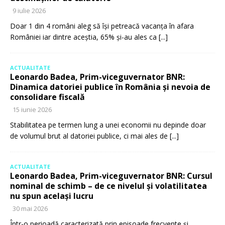
9 iulie 2026
Doar 1 din 4 români aleg să își petreacă vacanța în afara
României iar dintre aceștia, 65% și-au ales ca
[...]
ACTUALITATE
Leonardo Badea, Prim-viceguvernator BNR:
Dinamica datoriei publice în România și nevoia de
consolidare fiscală
15 iunie 2026
Stabilitatea pe termen lung a unei economii nu depinde doar
de volumul brut al datoriei publice, ci mai ales de
[...]
ACTUALITATE
Leonardo Badea, Prim-viceguvernator BNR: Cursul
nominal de schimb – de ce nivelul și volatilitatea
nu spun același lucru
30 mai 2026
Într-o perioadă caracterizată prin episoade frecvente și