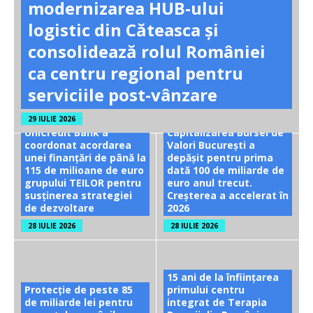
modernizarea HUB-ului
logistic din Căteasca și
consolidează rolul României
ca centru regional pentru
serviciile post-vânzare
29 IULIE 2026
UniCredit Bank a
Capitalizarea Bursei de
coordonat acordarea
Valori București a
unei finanțări de până la
depășit pentru prima
115 de milioane de euro
dată 100 de miliarde de
grupului TEILOR pentru
euro anul trecut.
susținerea strategiei
Creșterea a accelerat în
de dezvoltare
2026
28 IULIE 2026
28 IULIE 2026
15 ani de la înființarea
Protecție de peste 85
primului centru
de miliarde lei pentru
integrat de Terapia