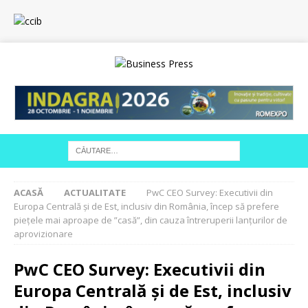
ACASĂ
ACTUALITATE
PwC CEO Survey: Executivii din
Europa Centrală și de Est, inclusiv din România, încep să prefere
piețele mai aproape de ”casă”, din cauza întreruperii lanțurilor de
aprovizionare
PwC CEO Survey: Executivii din
Europa Centrală și de Est, inclusiv