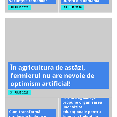
vacanțele românilor
Durerii din România
28 IULIE 2026
28 IULIE 2026
În agricultura de astăzi,
fermierul nu are nevoie de
optimism artificial!
31 IULIE 2026
Ferma Bogdănești
propune organizarea
unor vizite
Cum transformă
educaționale pentru
produsele biologice
tineri și studenți la