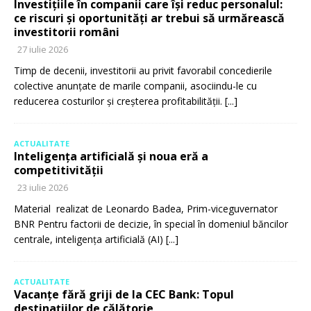
Investițiile în companii care își reduc personalul:
ce riscuri și oportunități ar trebui să urmărească
investitorii români
27 iulie 2026
Timp de decenii, investitorii au privit favorabil concedierile
colective anunțate de marile companii, asociindu-le cu
reducerea costurilor și creșterea profitabilității.
[...]
ACTUALITATE
Inteligența artificială și noua eră a
competitivității
23 iulie 2026
Material realizat de Leonardo Badea, Prim-viceguvernator
BNR Pentru factorii de decizie, în special în domeniul băncilor
centrale, inteligența artificială (AI)
[...]
ACTUALITATE
Vacanțe fără griji de la CEC Bank: Topul
destinațiilor de călătorie