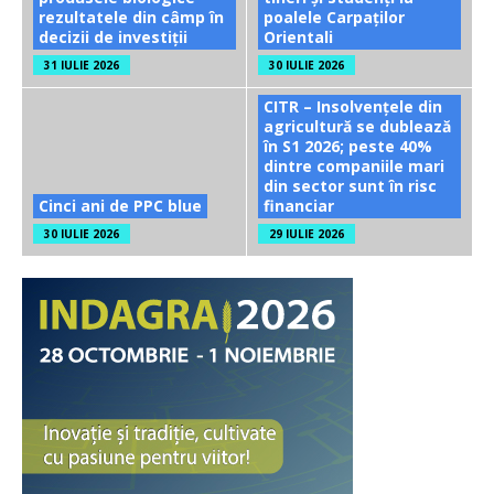
rezultatele din câmp în
poalele Carpaților
decizii de investiții
Orientali
31 IULIE 2026
30 IULIE 2026
CITR – Insolvențele din
agricultură se dublează
în S1 2026; peste 40%
dintre companiile mari
din sector sunt în risc
Cinci ani de PPC blue
financiar
30 IULIE 2026
29 IULIE 2026