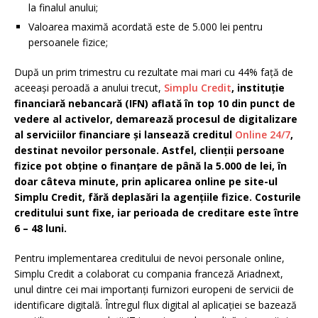
la finalul anului;
Valoarea maximă acordată este de 5.000 lei pentru
persoanele fizice;
După un prim trimestru cu rezultate mai mari cu 44% față de
aceeași peroadă a anului trecut,
Simplu Credit
, instituție
financiară nebancară (IFN) aflată în top 10 din punct de
vedere al activelor, demarează procesul de digitalizare
al serviciilor financiare și lansează creditul
Online 24/7
,
destinat nevoilor personale. Astfel, clienții persoane
fizice pot obține o finanțare de până la 5.000 de lei, în
doar câteva minute, prin aplicarea online pe site-ul
Simplu Credit, fără deplasări la agențiile fizice. Costurile
creditului sunt fixe, iar perioada de creditare este între
6 – 48 luni.
Pentru implementarea creditului de nevoi personale online,
Simplu Credit a colaborat cu compania franceză Ariadnext,
unul dintre cei mai importanți furnizori europeni de servicii de
identificare digitală. Întregul flux digital al aplicației se bazează