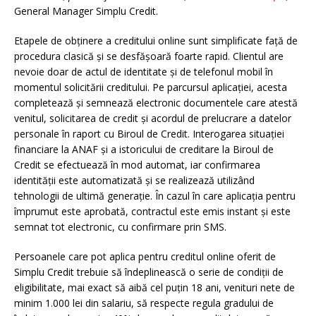
General Manager Simplu Credit.
Etapele de obținere a creditului online sunt simplificate față de
procedura clasică și se desfășoară foarte rapid. Clientul are
nevoie doar de actul de identitate și de telefonul mobil în
momentul solicitării creditului. Pe parcursul aplicației, acesta
completează și semnează electronic documentele care atestă
venitul, solicitarea de credit și acordul de prelucrare a datelor
personale în raport cu Biroul de Credit. Interogarea situației
financiare la ANAF și a istoricului de creditare la Biroul de
Credit se efectuează în mod automat, iar confirmarea
identității este automatizată și se realizează utilizând
tehnologii de ultimă generație. În cazul în care aplicația pentru
împrumut este aprobată, contractul este emis instant și este
semnat tot electronic, cu confirmare prin SMS.
Persoanele care pot aplica pentru creditul online oferit de
Simplu Credit trebuie să îndeplinească o serie de condiții de
eligibilitate, mai exact să aibă cel puțin 18 ani, venituri nete de
minim 1.000 lei din salariu, să respecte regula gradului de