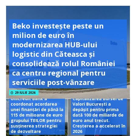
Beko investește peste un
milion de euro în
modernizarea HUB-ului
logistic din Căteasca și
consolidează rolul României
ca centru regional pentru
serviciile post-vânzare
29 IULIE 2026
UniCredit Bank a
Capitalizarea Bursei de
coordonat acordarea
Valori București a
unei finanțări de până la
depășit pentru prima
115 de milioane de euro
dată 100 de miliarde de
grupului TEILOR pentru
euro anul trecut.
susținerea strategiei
Creșterea a accelerat în
de dezvoltare
2026