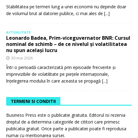
Stabilitatea pe termen lung a unei economii nu depinde doar
de volumul brut al datoriei publice, ci mai ales de
[...]
ACTUALITATE
Leonardo Badea, Prim-viceguvernator BNR: Cursul
nominal de schimb – de ce nivelul și volatilitatea
nu spun același lucru
30 mai 2026
Într-o perioadă caracterizată prin episoade frecvente și
imprevizibile de volatilitate pe piețele internaționale,
înțelegerea modului în care aceasta se propagă
[...]
TERMENI SI CONDITII
Business Press este o publicatie gratuita. Editorul isi rezerva
dreptul de a determina categoriile de cititori care primesc
publicatia gratuit. Orice parte a publicatiei poate fi reprodusa
numai cu mentionarea sursei.