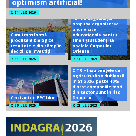
optimism artificial!
31 IULIE 2026
Ferma Bogdănești
propune organizarea
unor vizite
Cum transformă
educaționale pentru
produsele biologice
tineri și studenți la
rezultatele din câmp în
poalele Carpaților
decizii de investiții
Orientali
31 IULIE 2026
30 IULIE 2026
CITR – Insolvențele din
agricultură se dublează
în S1 2026; peste 40%
dintre companiile mari
din sector sunt în risc
Cinci ani de PPC blue
financiar
30 IULIE 2026
29 IULIE 2026