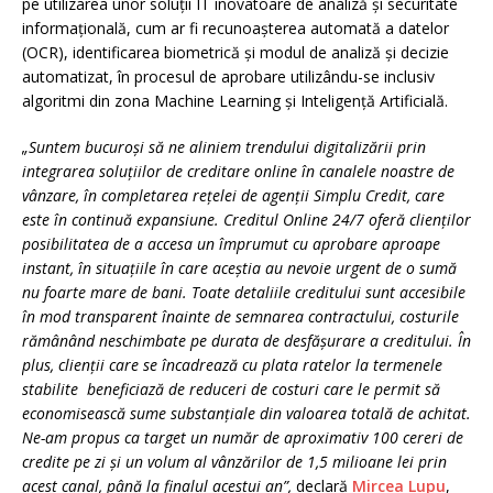
pe utilizarea unor soluții IT inovatoare de analiză și securitate
informațională, cum ar fi recunoașterea automată a datelor
(OCR), identificarea biometrică și modul de analiză și decizie
automatizat, în procesul de aprobare utilizându-se inclusiv
algoritmi din zona Machine Learning și Inteligență Artificială.
„Suntem bucuroși să ne aliniem trendului digitalizării prin
integrarea soluțiilor de creditare online în canalele noastre de
vânzare, în completarea rețelei de agenții Simplu Credit, care
este în continuă expansiune. Creditul Online 24/7 oferă clienților
posibilitatea de a accesa un împrumut cu aprobare aproape
instant, în situațiile în care aceștia au nevoie urgent de o sumă
nu foarte mare de bani. Toate detaliile creditului sunt accesibile
în mod transparent înainte de semnarea contractului, costurile
rămânând neschimbate pe durata de desfășurare a creditului. În
plus, clienții care se încadrează cu plata ratelor la termenele
stabilite beneficiază de reduceri de costuri care le permit să
economisească sume substanțiale din valoarea totală de achitat.
Ne-am propus ca target un număr de aproximativ 100 cereri de
credite pe zi și un volum al vânzărilor de 1,5 milioane lei prin
acest canal, până la finalul acestui an”,
declară
Mircea Lupu
,