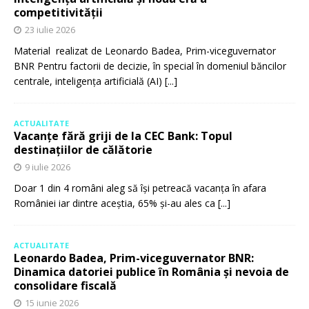
competitivității
23 iulie 2026
Material realizat de Leonardo Badea, Prim-viceguvernator
BNR Pentru factorii de decizie, în special în domeniul băncilor
centrale, inteligența artificială (AI)
[...]
ACTUALITATE
Vacanțe fără griji de la CEC Bank: Topul
destinațiilor de călătorie
9 iulie 2026
Doar 1 din 4 români aleg să își petreacă vacanța în afara
României iar dintre aceștia, 65% și-au ales ca
[...]
ACTUALITATE
Leonardo Badea, Prim-viceguvernator BNR:
Dinamica datoriei publice în România și nevoia de
consolidare fiscală
15 iunie 2026