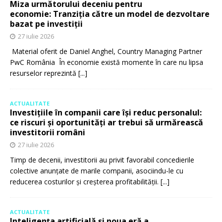
Miza următorului deceniu pentru
economie: Tranziția către un model de dezvoltare
bazat pe investiții
27 iulie 2026
Material oferit de Daniel Anghel, Country Managing Partner
PwC România În economie există momente în care nu lipsa
resurselor reprezintă
[...]
ACTUALITATE
Investițiile în companii care își reduc personalul:
ce riscuri și oportunități ar trebui să urmărească
investitorii români
27 iulie 2026
Timp de decenii, investitorii au privit favorabil concedierile
colective anunțate de marile companii, asociindu-le cu
reducerea costurilor și creșterea profitabilității.
[...]
ACTUALITATE
Inteligența artificială și noua eră a