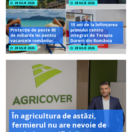
28 IULIE 2026
28 IULIE 2026
15 ani de la înființarea
Protecție de peste 85
primului centru
de miliarde lei pentru
integrat de Terapia
vacanțele românilor
Durerii din România
28 IULIE 2026
28 IULIE 2026
În agricultura de astăzi,
fermierul nu are nevoie de