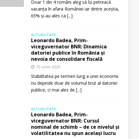
Doar 1 din 4 români aleg să își petreacă
vacanța în afara României iar dintre aceștia,
65% și-au ales ca
[...]
ACTUALITATE
Leonardo Badea, Prim-
viceguvernator BNR: Dinamica
datoriei publice în România și
nevoia de consolidare fiscală
15 iunie 2026
Stabilitatea pe termen lung a unei economii
nu depinde doar de volumul brut al datoriei
publice, ci mai ales de
[...]
ACTUALITATE
Leonardo Badea, Prim-
viceguvernator BNR: Cursul
nominal de schimb – de ce nivelul și
volatilitatea nu spun același lucru