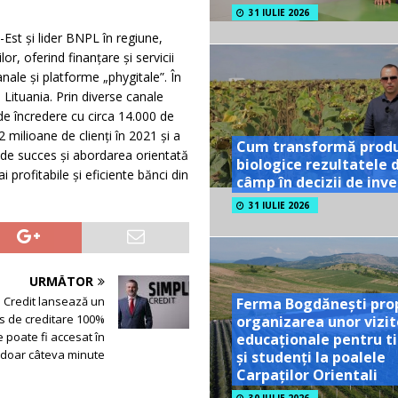
31 IULIE 2026
Est și lider BNPL în regiune,
r, oferind finanțare și servicii
nale și platforme „phygitale”. În
Lituania. Prin diverse canale
 de încredere cu circa 14.000 de
2 milioane de clienți în 2021 și a
Cum transformă prod
 de succes și abordarea orientată
biologice rezultatele 
 profitabile și eficiente bănci din
câmp în decizii de inves
31 IULIE 2026
URMĂTOR
 Credit lansează un
Ferma Bogdănești pro
s de creditare 100%
organizarea unor vizit
e poate fi accesat în
educaționale pentru ti
doar câteva minute
și studenți la poalele
Carpaților Orientali