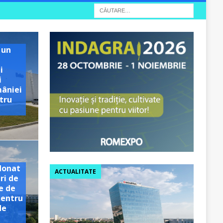
 un
i
i
mâniei
tru
e
donat
ACTUALITATE
ri de
e de
pentru
de