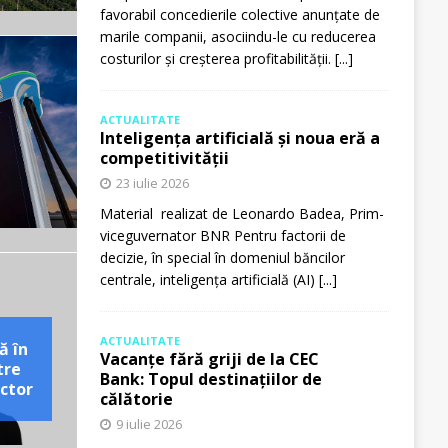
favorabil concedierile colective anunțate de
marile companii, asociindu-le cu reducerea
costurilor și creșterea profitabilității.
[...]
ACTUALITATE
Inteligența artificială și noua eră a
competitivității
23 iulie 2026
Material realizat de Leonardo Badea, Prim-
viceguvernator BNR Pentru factorii de
decizie, în special în domeniul băncilor
centrale, inteligența artificială (AI)
[...]
ACTUALITATE
ă în
Vacanțe fără griji de la CEC
tre
Bank: Topul destinațiilor de
ctor
călătorie
9 iulie 2026