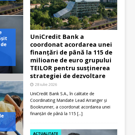
e
UniCredit Bank a
ășit
coordonat acordarea unei
 de
finanțări de până la 115 de
milioane de euro grupului
TEILOR pentru susținerea
strategiei de dezvoltare
28 iulie 2026
UniCredit Bank S.A., în calitate de
Coordinating Mandate Lead Arranger și
Bookrunner, a coordonat acordarea unei
finanțări de până la 115
[...]
de
ACTUALITATE