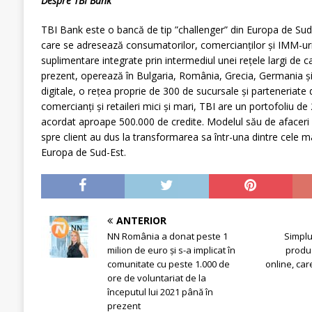
Despre TBI Bank
TBI Bank este o bancă de tip ”challenger” din Europa de Sud-
care se adresează consumatorilor, comercianților și IMM-urilo
suplimentare integrate prin intermediul unei rețele largi de ca
prezent, operează în Bulgaria, România, Grecia, Germania și 
digitale, o rețea proprie de 300 de sucursale și parteneriate
comercianți și retaileri mici și mari, TBI are un portofoliu de 
acordat aproape 500.000 de credite. Modelul său de afaceri
spre client au dus la transformarea sa într-una dintre cele mai
Europa de Sud-Est.
ANTERIOR
NN România a donat peste 1
Simplu
milion de euro și s-a implicat în
produ
comunitate cu peste 1.000 de
online, car
ore de voluntariat de la
începutul lui 2021 până în
prezent