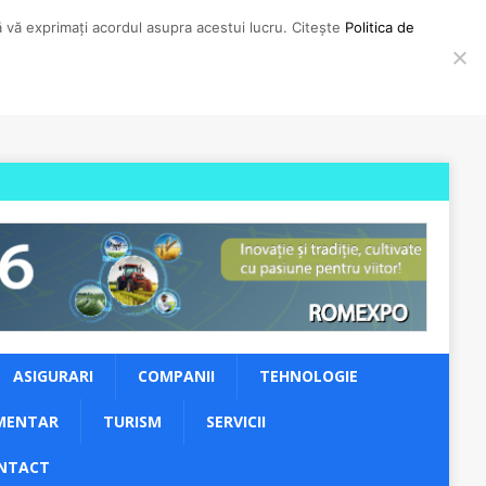
să vă exprimați acordul asupra acestui lucru. Citește
Politica de
ASIGURARI
COMPANII
TEHNOLOGIE
MENTAR
TURISM
SERVICII
NTACT