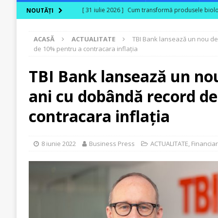
[ 31 iulie 2026 ]
Cum transformă produsele biologi
NOUTĂȚI
[ 30 iulie 2026 ]
Ferma Bogdănești propune organiz
ACASĂ
ACTUALITATE
TBI Bank lansează un nou de
Carpaților Orientali
ACTUALITATE
de 10% pentru a contracara inflația
[ 30 iulie 2026 ]
Cinci ani de PPC blue
ACTUALI
TBI Bank lansează un nou
[ 29 iulie 2026 ]
CITR – Insolvențele din agricultu
ani cu dobândă record d
sunt în risc financiar
ACTUALITATE
[ 31 iulie 2026 ]
În agricultura de astăzi, fermieru
contracara inflația
8 iunie 2022
Business Press
ACTUALITATE
,
Financia