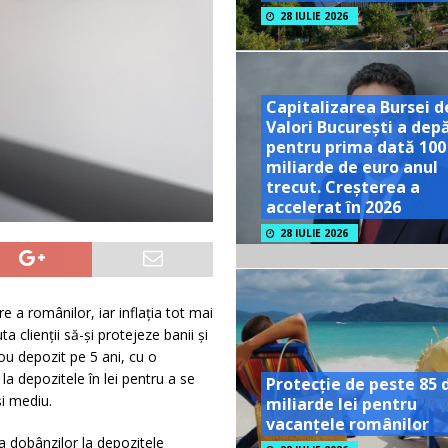
28 IULIE 2026
Capitalizarea Bursei d
Valori București a dep
pentru prima dată 100
miliarde de euro anul
trecut. Creșterea a
accelerat în 2026
28 IULIE 2026
 a românilor, iar inflația tot mai
clienții să-și protejeze banii și
u depozit pe 5 ani, cu o
a depozitele în lei pentru a se
Protecție de peste 85 
și mediu.
miliarde lei pentru
vacanțele românilor
 dobânzilor la depozitele