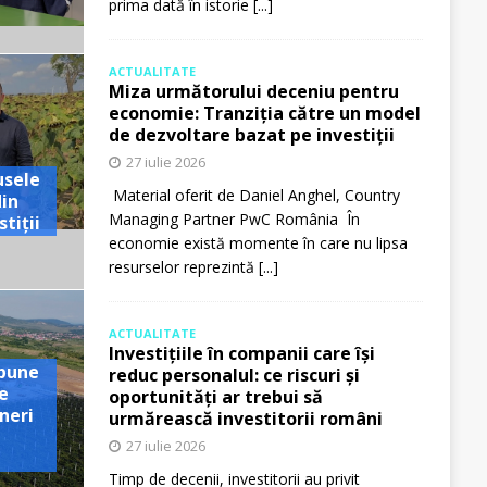
prima dată în istorie
[...]
ACTUALITATE
Miza următorului deceniu pentru
economie: Tranziția către un model
de dezvoltare bazat pe investiții
27 iulie 2026
usele
Material oferit de Daniel Anghel, Country
din
Managing Partner PwC România În
tiții
economie există momente în care nu lipsa
resurselor reprezintă
[...]
ACTUALITATE
Investițiile în companii care își
pune
reduc personalul: ce riscuri și
e
oportunități ar trebui să
neri
urmărească investitorii români
27 iulie 2026
Timp de decenii, investitorii au privit