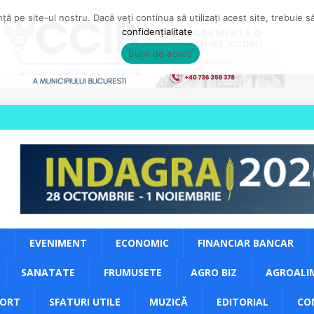
ă pe site-ul nostru. Dacă veți continua să utilizați acest site, trebuie 
confidențialitate
Sunt de acord
S
EVENIMENT
ECONOMIC
FINANCIAR BANCAR
SANATATE
FRUMUSETE
AGRO BIZ
AGROALI
PORT
SFATURI UTILE
MUZICĂ
EDITORIAL
CO