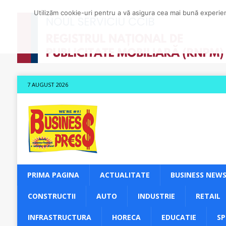
Utilizăm cookie-uri pentru a vă asigura cea mai bună experienț
7 AUGUST 2026
PRIMA PAGINA
ACTUALITATE
BUSINESS NEW
CONSTRUCTII
AUTO
INDUSTRIE
RETAIL
INFRASTRUCTURA
HORECA
EDUCATIE
S