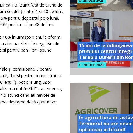
28 IULIE 2026
iunea TBI Bank față de clienți de
um scadențe între 1 și 60 de luni,
 5% pentru depozitul pe o lună,
50% pentru cel pe 48 de luni.
b 10% în următorii ani, le oferim
u a atenua efectele negative ale
15 ani de la înființarea
ibil pentru banii lor”, spune
primului centru integr
Terapia Durerii din R
28 IULIE 2026
ionale și comisioane 0 pentru
sale, dar și pentru administrarea
ienții își pot prelungi ușor
talizarea dobânzii. De asemenea,
r și atunci când au nevoie de
ul mai devreme dacă apar nevoi
În agricultura de astăz
fermierul nu are nevoi
optimism artificial!