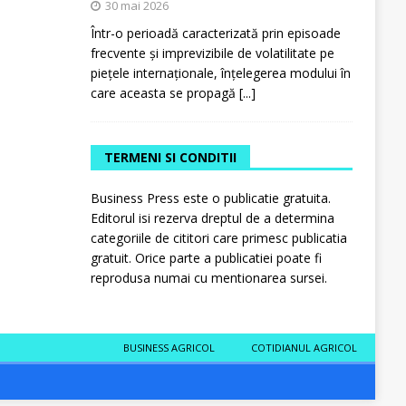
30 mai 2026
Într-o perioadă caracterizată prin episoade
frecvente și imprevizibile de volatilitate pe
piețele internaționale, înțelegerea modului în
care aceasta se propagă
[...]
TERMENI SI CONDITII
Business Press este o publicatie gratuita.
Editorul isi rezerva dreptul de a determina
categoriile de cititori care primesc publicatia
gratuit. Orice parte a publicatiei poate fi
reprodusa numai cu mentionarea sursei.
BUSINESS AGRICOL
COTIDIANUL AGRICOL