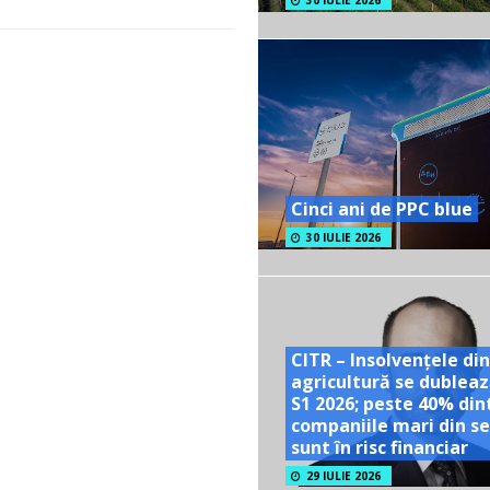
30 IULIE 2026
Cinci ani de PPC blue
30 IULIE 2026
CITR – Insolvențele din
agricultură se dubleaz
S1 2026; peste 40% din
companiile mari din se
sunt în risc financiar
29 IULIE 2026