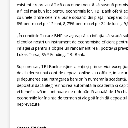
existente reprezintă încă o acțiune menită să susțină promis
a fi cel mai bun loc pentru economiile lor. TBI Bank oferă ac
cu unele dintre cele mai bune dobânzi din piață, începând cu
8% pentru cel pe 12 luni, 8,75% pentru cel pe 24 de luni și 9,
„În condițiile în care BNR se așteaptă ca inflația să scadă su
clienților noștri un instrument de economisire eficient pentr
inflației și pentru a obține un randament real, pozitiv și previz
Lukas Tursa, SVP Funding, TBI Bank.
Suplimentar, TBI Bank susține clienții și prin servicii excepț
deschiderea unui cont de depozit online sau offline, în sucur
și depunerea sau retragerea banilor în numerar la scadență. Cl
depozitul dacă aleg reînnoirea automată la scadență și capi
ei beneficiază în continuare de o dobândă anuală de 1% chia
economiile lor înainte de termen și aleg să închidă depozit
neprevăzute.