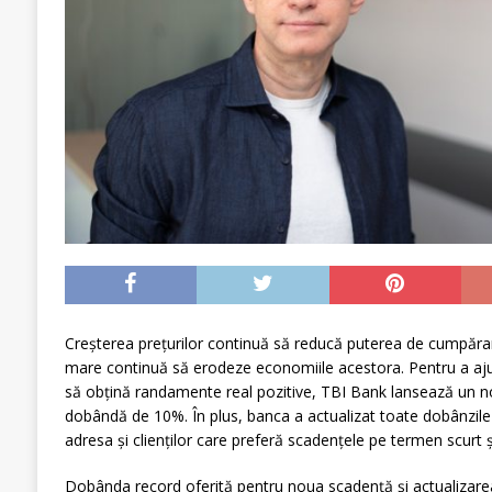
Creșterea prețurilor continuă să reducă puterea de cumpărare
mare continuă să erodeze economiile acestora. Pentru a ajuta 
să obțină randamente real pozitive, TBI Bank lansează un no
dobândă de 10%. În plus, banca a actualizat toate dobânzile l
adresa și clienților care preferă scadențele pe termen scurt 
Dobânda record oferită pentru noua scadență și actualizarea