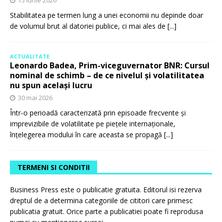
15 iunie 2026
Stabilitatea pe termen lung a unei economii nu depinde doar
de volumul brut al datoriei publice, ci mai ales de
[...]
ACTUALITATE
Leonardo Badea, Prim-viceguvernator BNR: Cursul
nominal de schimb – de ce nivelul și volatilitatea
nu spun același lucru
30 mai 2026
Într-o perioadă caracterizată prin episoade frecvente și
imprevizibile de volatilitate pe piețele internaționale,
înțelegerea modului în care aceasta se propagă
[...]
TERMENI SI CONDITII
Business Press este o publicatie gratuita. Editorul isi rezerva
dreptul de a determina categoriile de cititori care primesc
publicatia gratuit. Orice parte a publicatiei poate fi reprodusa