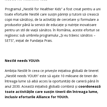
Programul „Nestlé for Healthier Kids” a fost creat pentru a uni
toate eforturile Nestlé care susțin părinții și tutorii să crească
copii mai sănătoși, de la activități de cercetare și formulare a
produselor până la servicii de educație și nutriție inovatoare
pentru un stil de viață sănătos. în România, aceste eforturi se
regăsesc sub umbrela programului „Și eu trăiesc sănătos –
SETS”, inițiat de Fundația Prais.
Nestlé needs YOUth
Ambiția Nestlé în ceea ce privește inițiativa globală de tineret
„Nestlé needs YOUth” este să ajute 10 milioane de tineri din
întreaga lume să aibă acces la oportunități de carieră până în
anul 2030. Această inițiativă globală combină și
coordonează
toate activitățile care susțin tinerii din întreaga lume,
inclusiv eforturile Alliance for YOUth.