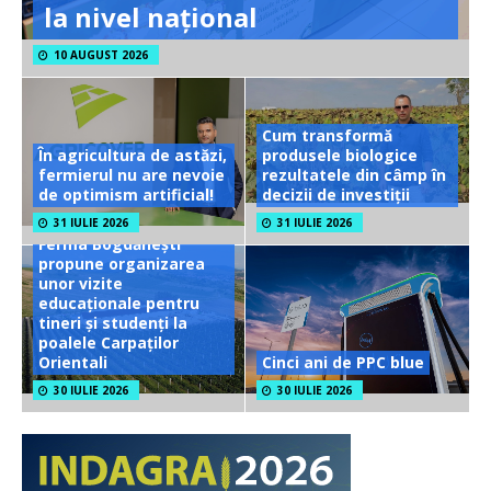
la nivel național
10 AUGUST 2026
Cum transformă
În agricultura de astăzi,
produsele biologice
fermierul nu are nevoie
rezultatele din câmp în
de optimism artificial!
decizii de investiții
31 IULIE 2026
31 IULIE 2026
Ferma Bogdănești
propune organizarea
unor vizite
educaționale pentru
tineri și studenți la
poalele Carpaților
Orientali
Cinci ani de PPC blue
30 IULIE 2026
30 IULIE 2026