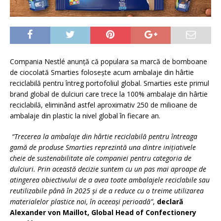
Compania Nestlé anunță că populara sa marcă de bomboane
de ciocolată Smarties folosește acum ambalaje din hârtie
reciclabilă pentru întreg portofoliul global. Smarties este primul
brand global de dulciuri care trece la 100% ambalaje din hârtie
reciclabilă, eliminând astfel aproximativ 250 de milioane de
ambalaje din plastic la nivel global în fiecare an.
“Trecerea la ambalaje din hârtie reciclabilă pentru întreaga
gamă de produse Smarties reprezintă una dintre inițiativele
cheie de sustenabilitate ale companiei pentru categoria de
dulciuri. Prin această decizie suntem cu un pas mai aproape de
atingerea obiectivului de a avea toate ambalajele reciclabile sau
reutilizabile până în 2025 și de a reduce cu o treime utilizarea
materialelor plastice noi, în aceeași perioadă”
,
declară
Alexander von Maillot, Global Head of Confectionery