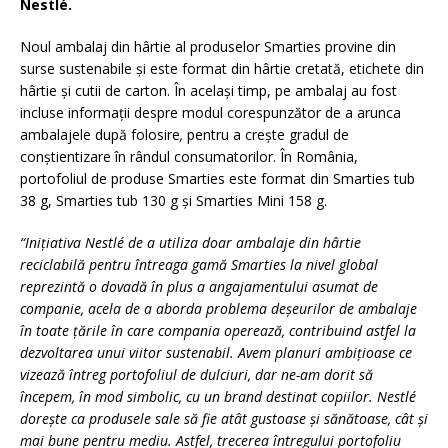
Nestlé.
Noul ambalaj din hârtie al produselor Smarties provine din
surse sustenabile și este format din hârtie cretată, etichete din
hârtie și cutii de carton. În același timp, pe ambalaj au fost
incluse informații despre modul corespunzător de a arunca
ambalajele după folosire
,
pentru a crește gradul de
conștientizare în rândul consumatorilor. În România,
portofoliul de produse Smarties este format din Smarties tub
38 g, Smarties tub 130 g și Smarties Mini 158 g.
“Inițiativa Nestlé de a utiliza doar ambalaje din hârtie
reciclabilă pentru întreaga gamă Smarties la nivel global
reprezintă o dovadă în plus a angajamentului asumat de
companie, acela de a aborda problema deșeurilor de ambalaje
în toate țările în care compania operează, contribuind astfel la
dezvoltarea unui viitor sustenabil. Avem planuri ambițioase ce
vizează întreg portofoliul de dulciuri, dar ne-am dorit să
începem, în mod simbolic, cu un brand destinat copiilor. Nestlé
dorește ca produsele sale să fie atât gustoase și sănătoase, cât și
mai bune pentru mediu. Astfel, trecerea întregului portofoliu