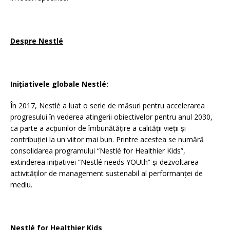
Despre Nestlé
Inițiativele globale Nestlé:
În 2017, Nestlé a luat o serie de măsuri pentru accelerarea
progresului în vederea atingerii obiectivelor pentru anul 2030,
ca parte a acțiunilor de îmbunătățire a calității vieții și
contribuției la un viitor mai bun. Printre acestea se numără
consolidarea programului “Nestlé for Healthier Kids”,
extinderea inițiativei “Nestlé needs YOUth” și dezvoltarea
activităților de management sustenabil al performanței de
mediu.
Nestlé for Healthier Kids