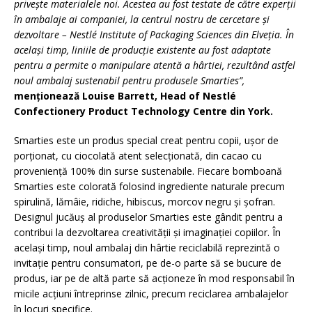
privește materialele noi. Acestea au fost testate de către experții
în ambalaje ai companiei, la centrul nostru de cercetare și
dezvoltare – Nestlé Institute of Packaging Sciences din Elveția. În
același timp, liniile de producție existente au fost adaptate
pentru a permite o manipulare atentă a hârtiei, rezultând astfel
noul ambalaj sustenabil pentru produsele Smarties”,
menționează Louise Barrett, Head of Nestlé
Confectionery Product Technology Centre din York.
Smarties este un produs special creat pentru copii, ușor de
porționat, cu ciocolată atent selecționată, din cacao cu
proveniență 100% din surse sustenabile. Fiecare bomboană
Smarties este colorată folosind ingrediente naturale precum
spirulină, lămâie, ridiche, hibiscus, morcov negru și șofran.
Designul jucăuș al produselor Smarties este gândit pentru a
contribui la dezvoltarea creativității și imaginației copiilor. În
același timp, noul ambalaj din hârtie reciclabilă reprezintă o
invitație pentru consumatori, pe de-o parte să se bucure de
produs, iar pe de altă parte să acționeze în mod responsabil în
micile acțiuni întreprinse zilnic, precum reciclarea ambalajelor
în locuri specifice.