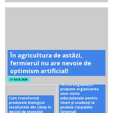
În agricultura de astăzi,
fermierul nu are nevoie de
optimism artificial!
31 IULIE 2026
Ferma Bogdănești
propune organizarea
unor vizite
Cum transformă
educaționale pentru
produsele biologice
tineri și studenți la
rezultatele din câmp în
poalele Carpaților
decizii de investiții
Orientali