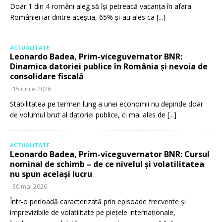
Doar 1 din 4 români aleg să își petreacă vacanța în afara
României iar dintre aceștia, 65% și-au ales ca
[...]
ACTUALITATE
Leonardo Badea, Prim-viceguvernator BNR:
Dinamica datoriei publice în România și nevoia de
consolidare fiscală
15 iunie 2026
Stabilitatea pe termen lung a unei economii nu depinde doar
de volumul brut al datoriei publice, ci mai ales de
[...]
ACTUALITATE
Leonardo Badea, Prim-viceguvernator BNR: Cursul
nominal de schimb – de ce nivelul și volatilitatea
nu spun același lucru
30 mai 2026
Într-o perioadă caracterizată prin episoade frecvente și
imprevizibile de volatilitate pe piețele internaționale,