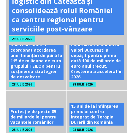
logistic din Căteasca și
consolidează rolul României
ca centru regional pentru
serviciile post-vânzare
29 IULIE 2026
UniCredit Bank a
Capitalizarea Bursei de
coordonat acordarea
Valori București a
unei finanțări de până la
depășit pentru prima
115 de milioane de euro
dată 100 de miliarde de
grupului TEILOR pentru
euro anul trecut.
susținerea strategiei
Creșterea a accelerat în
de dezvoltare
2026
28 IULIE 2026
28 IULIE 2026
15 ani de la înființarea
Protecție de peste 85
primului centru
de miliarde lei pentru
integrat de Terapia
vacanțele românilor
Durerii din România
28 IULIE 2026
28 IULIE 2026