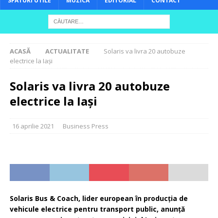
SFATURI UTILE
MUZICĂ
EDITORIAL
CONTACT
ACASĂ
ACTUALITATE
Solaris va livra 20 autobuze
electrice la Iași
Solaris va livra 20 autobuze
electrice la Iași
16 aprilie 2021
Business Press
Solaris Bus & Coach, lider european în producția de
vehicule electrice pentru transport public, anunță