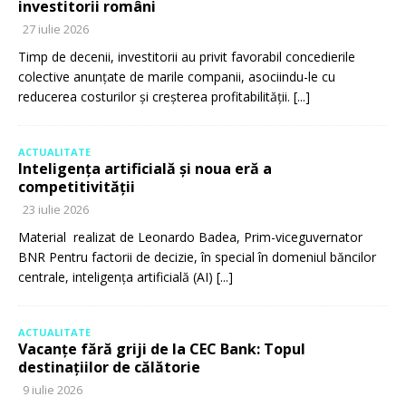
investitorii români
27 iulie 2026
Timp de decenii, investitorii au privit favorabil concedierile
colective anunțate de marile companii, asociindu-le cu
reducerea costurilor și creșterea profitabilității.
[...]
ACTUALITATE
Inteligența artificială și noua eră a
competitivității
23 iulie 2026
Material realizat de Leonardo Badea, Prim-viceguvernator
BNR Pentru factorii de decizie, în special în domeniul băncilor
centrale, inteligența artificială (AI)
[...]
ACTUALITATE
Vacanțe fără griji de la CEC Bank: Topul
destinațiilor de călătorie
9 iulie 2026