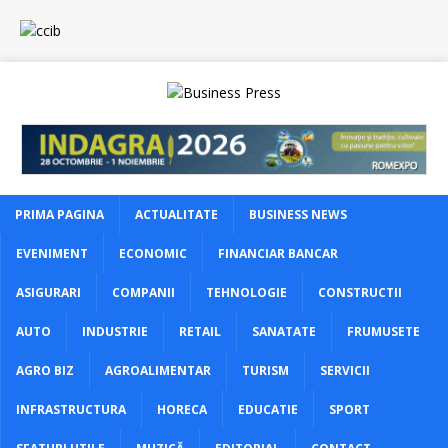
PRIMA PAGINA
ACTUALITATE
BUSINESS NEWS
EVENIMENT
ECONOMIC
FINANCIAR BANCAR
ASIGURARI
COMPANII
TEHNOLOGIE
CONSTRUCTII
AUTO
INDUSTRIE
RETAIL
SANATATE
FRUMUSETE
AGRO BIZ
AGROALIMENTAR
TURISM
SERVICII
INFRASTRUCTURA
HORECA
EDUCATIE
SPORT