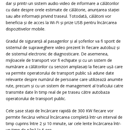
dar și printr-un sistem audio-video de informare a călătorilor
cu date despre orele estimate de călătorie, anunțarea stației
sau alte informații privind traseul. Totodată, călătorii vor
beneficia și de acces la Wi-Fi și prize USB pentru încărcarea
dispozitivelor mobile.
Gradul de siguranță al pasagerilor și al șoferilor va fi sporit de
sistemul de supraveghere video prezent în fiecare autobuz și
de sistemul electronic de diagnosticare. De asemenea,
mijloacele de transport vor fi echipate și cu un sistem de
numărare a călătorilor cu senzori amplasați la fiecare ușă care
va permite operatorului de transport public să adune date
relevante despre numărul de persoane care utilizează anumite
rute, precum și cu un sistem de management al traficului catre
transmite date în timp real de pe traseu către autobaza
operatorului de transport public.
Cele șase stații de încărcare rapidă de 300 KW fiecare vor
permite fiecărui vehicul încărcarea completă într-un interval de
timp cuprins între 2 și 10 minute, iar cele lente încărcarea într-
un timp de până la 6 ore.