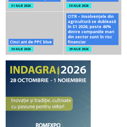
31 IULIE 2026
30 IULIE 2026
CITR – Insolvențele din
agricultură se dublează
în S1 2026; peste 40%
dintre companiile mari
din sector sunt în risc
Cinci ani de PPC blue
financiar
30 IULIE 2026
29 IULIE 2026