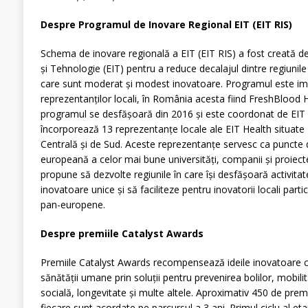
Despre Programul de Inovare Regional EIT (EIT RIS)
Schema de inovare regională a EIT (EIT RIS) a fost creată de
și Tehnologie (EIT) pentru a reduce decalajul dintre regiunile l
care sunt moderat și modest inovatoare. Programul este im
reprezentanților locali, în România acesta fiind FreshBlood 
programul se desfășoară din 2016 și este coordonat de EIT
încorporează 13 reprezentanțe locale ale EIT Health situate 
Centrală și de Sud. Aceste reprezentanțe servesc ca puncte 
europeană a celor mai bune universități, companii și proiect
propune să dezvolte regiunile în care își desfășoară activitat
inovatoare unice și să faciliteze pentru inovatorii locali part
pan-europene.
Despre premiile Catalyst Awards
Premiile Catalyst Awards recompensează ideile inovatoare c
sănătății umane prin soluții pentru prevenirea bolilor, mobili
socială, longevitate și multe altele. Aproximativ 450 de pre
fiecare sunt acordate pe parcursul a 3 ani. Primul ciclu al eta