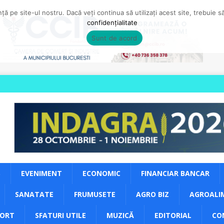
ă pe site-ul nostru. Dacă veți continua să utilizați acest site, trebuie 
confidențialitate
Sunt de acord
S
EVENIMENT
ECONOMIC
FINANCIAR BANCAR
SANATATE
FRUMUSETE
AGRO BIZ
AGROALI
PORT
SFATURI UTILE
MUZICĂ
EDITORIAL
CO