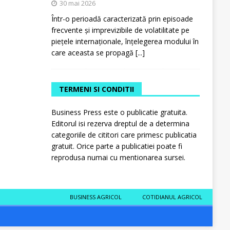
30 mai 2026
Într-o perioadă caracterizată prin episoade
frecvente și imprevizibile de volatilitate pe
piețele internaționale, înțelegerea modului în
care aceasta se propagă
[...]
TERMENI SI CONDITII
Business Press este o publicatie gratuita.
Editorul isi rezerva dreptul de a determina
categoriile de cititori care primesc publicatia
gratuit. Orice parte a publicatiei poate fi
reprodusa numai cu mentionarea sursei.
BUSINESS AGRICOL
COTIDIANUL AGRICOL