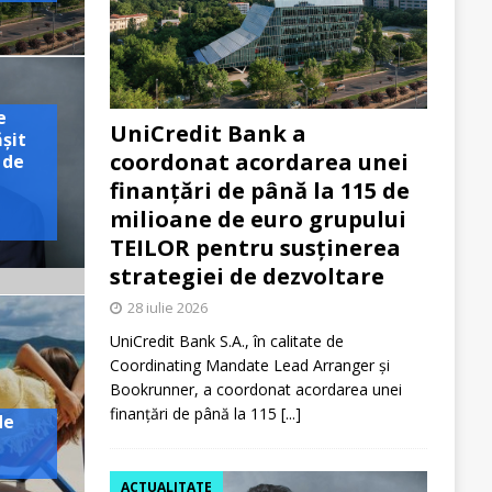
e
UniCredit Bank a
ășit
coordonat acordarea unei
 de
finanțări de până la 115 de
milioane de euro grupului
TEILOR pentru susținerea
strategiei de dezvoltare
28 iulie 2026
UniCredit Bank S.A., în calitate de
Coordinating Mandate Lead Arranger și
Bookrunner, a coordonat acordarea unei
finanțări de până la 115
[...]
de
ACTUALITATE