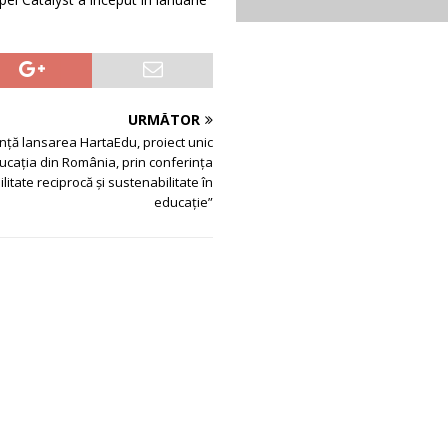
URMĂTOR
ță lansarea HartaEdu, proiect unic
ucaţia din România, prin conferința
itate reciprocă și sustenabilitate în
educație”