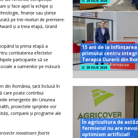
28 IULIE 2026
i și face apel la echipe și
hnologie, finanțe sau științe
urată pe trei niveluri de premiere:
ward și a treia etapă, Grand
icipând la prima etapă a
15 ani de la înființarea
entru combaterea efectelor
primului centru integr
Terapia Durerii din R
hipele participante să se
i sociale a oamenilor pe măsură
28 IULIE 2026
men din România, țară înclusă în
vă care poate contribui
iunile emergente din Uniunea
lth, proiectele sprijinite vor
ități, companii și programe ale
În agricultura de astăz
fermierul nu are nevoi
roiecte inovatoare foarte
optimism artificial!