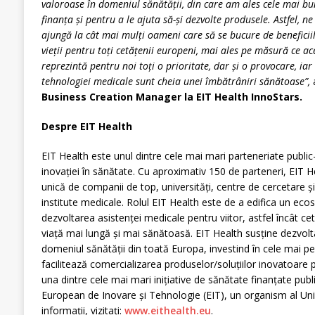
valoroase în domeniul sănătății, din care am ales cele mai bun
finanța și pentru a le ajuta să-și dezvolte produsele. Astfel, n
ajungă la cât mai mulți oameni care să se bucure de beneficiil
vieții pentru toți cetățenii europeni, mai ales pe măsură ce ac
reprezintă pentru noi toți o prioritate, dar și o provocare, iar 
tehnologiei medicale sunt cheia unei îmbătrâniri sănătoase”,
Business Creation Manager la EIT Health InnoStars.
Despre EIT Health
EIT Health este unul dintre cele mai mari parteneriate publi
inovației în sănătate. Cu aproximativ 150 de parteneri, EIT 
unică de companii de top, universități, centre de cercetare și
institute medicale. Rolul EIT Health este de a edifica un ec
dezvoltarea asistenței medicale pentru viitor, astfel încât ce
viață mai lungă și mai sănătoasă. EIT Health susține dezvolta
domeniul sănătății din toată Europa, investind în cele mai p
facilitează comercializarea produselor/soluțiilor inovatoare 
una dintre cele mai mari inițiative de sănătate finanțate publi
European de Inovare și Tehnologie (EIT), un organism al Un
informații, vizitați:
www.eithealth.eu
.