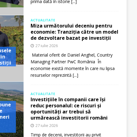
prima dată în istorie
[...]
ACTUALITATE
Miza următorului deceniu pentru
economie: Tranziția către un model
de dezvoltare bazat pe investiții
27 iulie 2026
usele
Material oferit de Daniel Anghel, Country
din
Managing Partner PwC România În
tiții
economie există momente în care nu lipsa
resurselor reprezintă
[...]
ACTUALITATE
Investițiile în companii care își
pune
reduc personalul: ce riscuri și
e
oportunități ar trebui să
neri
urmărească investitorii români
27 iulie 2026
Timp de decenii, investitorii au privit