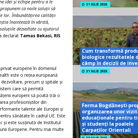
e idei și echipe pentru a le
31 IULIE 2026
e propunem ca noile soluții să
e lor. Îmbunătățirea calității
eștia înaintează în vârstă,
soluțiile dezvoltate cu ajutorul
a declarat
Tamas Bekasi, RIS
Cum transformă prod
biologice rezultatele 
câmp în decizii de inves
c-privat europene în domeniul
31 IULIE 2026
Health este o rețea europeană
 dezvoltare, precum și spitale și
osistem care să permită
tățenii europeni să poată trăi o
rea profesioniștilor din
Ferma Bogdănești pro
erformante talente ale Europei și
organizarea unor vizit
pentru sănătate în cadrul UE. Este
educaționale pentru ti
c și este susținută de Institutul
și studenți la poalele
iunii Europene. Pentru mai multe
Carpaților Orientali