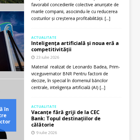
favorabil concedierile colective anunțate de
marile companii, asociindu-le cu reducerea
costurilor și creșterea profitabilității.
[...]
ACTUALITATE
Inteligența artificială și noua eră a
competitivității
23 iulie 2026
Material realizat de Leonardo Badea, Prim-
viceguvernator BNR Pentru factorii de
decizie, în special în domeniul băncilor
centrale, inteligența artificială (AI)
[...]
ACTUALITATE
ă în
Vacanțe fără griji de la CEC
tre
Bank: Topul destinațiilor de
ctor
călătorie
9 iulie 2026