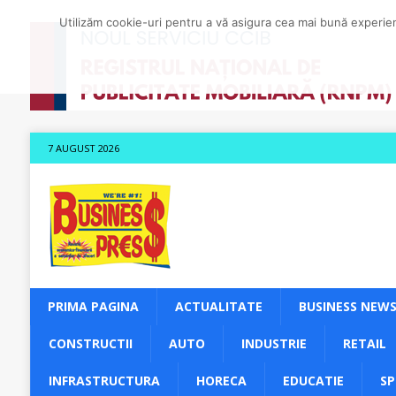
Utilizăm cookie-uri pentru a vă asigura cea mai bună experienț
7 AUGUST 2026
PRIMA PAGINA
ACTUALITATE
BUSINESS NEW
CONSTRUCTII
AUTO
INDUSTRIE
RETAIL
INFRASTRUCTURA
HORECA
EDUCATIE
S