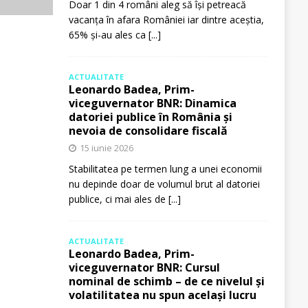
Doar 1 din 4 români aleg să își petreacă
vacanța în afara României iar dintre aceștia,
65% și-au ales ca
[...]
ACTUALITATE
Leonardo Badea, Prim-
viceguvernator BNR: Dinamica
datoriei publice în România și
nevoia de consolidare fiscală
15 iunie 2026
Stabilitatea pe termen lung a unei economii
nu depinde doar de volumul brut al datoriei
publice, ci mai ales de
[...]
ACTUALITATE
Leonardo Badea, Prim-
viceguvernator BNR: Cursul
nominal de schimb – de ce nivelul și
volatilitatea nu spun același lucru