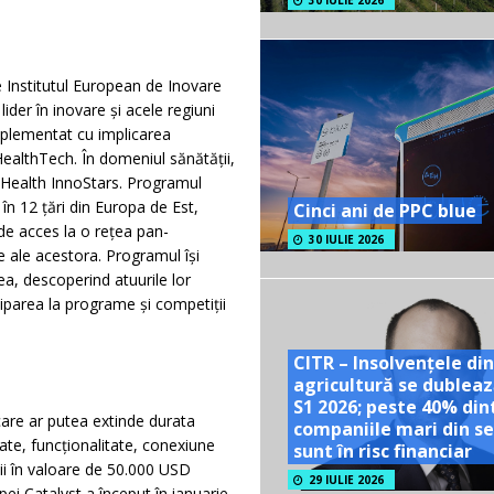
30 IULIE 2026
 Institutul European de Inovare
ider în inovare și acele regiuni
plementat cu implicarea
HealthTech. În domeniul sănătății,
 Health InnoStars. Programul
în 12 țări din Europa de Est,
Cinci ani de PPC blue
de acces la o rețea pan-
30 IULIE 2026
e ale acestora. Programul își
ea, descoperind atuurile lor
iciparea la programe și competiții
CITR – Insolvențele din
agricultură se dubleaz
S1 2026; peste 40% din
are ar putea extinde durata
companiile mari din se
tate, funcționalitate, conexiune
sunt în risc financiar
mii în valoare de 50.000 USD
29 IULIE 2026
pei Catalyst a început în ianuarie