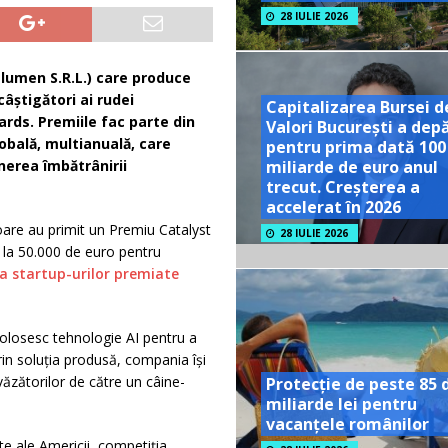
28 IULIE 2026
lumen S.R.L.) care produce
câștigători ai rudei
Capitalizarea Bursei d
rds. Premiile fac parte din
Valori București a dep
lobală, multianuală, care
pentru prima dată 100
miliarde de euro anul
nerea îmbătrânirii
trecut. Creșterea a
accelerat în 2026
toare au primit un Premiu Catalyst
28 IULIE 2026
ă la 50.000 de euro pentru
a startup-urilor premiate
folosesc tehnologie AI pentru a
in soluția produsă, compania își
ăzătorilor de către un câine-
Protecție de peste 85 
miliarde lei pentru
vacanțele românilor
e ale Americii, competiția