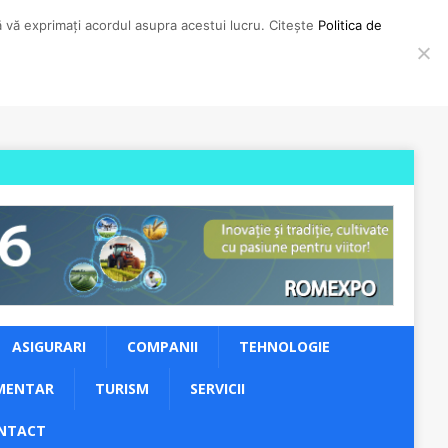
să vă exprimați acordul asupra acestui lucru. Citește
Politica de
ASIGURARI
COMPANII
TEHNOLOGIE
MENTAR
TURISM
SERVICII
NTACT