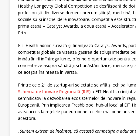
Healthy Longevity Global Competition se desfășoară de doi an
profesioniști din diverse domenii precum știință, medicină, te
sociale să-și înscrie ideile inovatoare. Competiția este struct
prima etapă – Catalyst Awards, a doua etapă – Accelerator A
Prize.
EIT Health administrează și finanțează Catalyst Awards, part
competiției globale ce vizează găsirea de soluții imediate p
îmbătrânirii în întrega lume, oferind o oportunitate pentru ec
concentreze asupra sănătății și bunăstării fizice, mentale ș
ce aceștia înaintează în vârstă.
Printre cele 21 de startup-uri selectate se află și echipa .lu
Schema de Inovare Regională (RIS)
a EIT Health, o inițiati
semnificativ la dezvoltarea ecosistemelor de inovare în reg
Europeană. Prin implicarea Freshblood, hub-ul local al EIT Hea
avea acces la rețelele paneuropene a celor mai bune univers
acestora.
„Suntem extrem de încântați că această competiție a adunat p