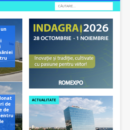
 un
i
i
mâniei
tru
e
donat
ACTUALITATE
ri de
e de
pentru
de