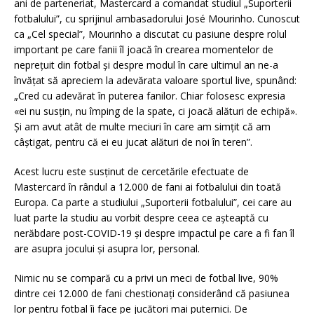
ani de parteneriat, Mastercard a comandat studiul „Suporterii
fotbalului”, cu sprijinul ambasadorului José Mourinho. Cunoscut
ca „Cel special”, Mourinho a discutat cu pasiune despre rolul
important pe care fanii îl joacă în crearea momentelor de
neprețuit din fotbal și despre modul în care ultimul an ne-a
învățat să apreciem la adevărata valoare sportul live, spunând:
„Cred cu adevărat în puterea fanilor. Chiar folosesc expresia
«ei nu susțin, nu împing de la spate, ci joacă alături de echipă».
Și am avut atât de multe meciuri în care am simțit că am
câștigat, pentru că ei eu jucat alături de noi în teren”.
Acest lucru este susținut de cercetările efectuate de
Mastercard în rândul a 12.000 de fani ai fotbalului din toată
Europa. Ca parte a studiului „Suporterii fotbalului”, cei care au
luat parte la studiu au vorbit despre ceea ce așteaptă cu
nerăbdare post-COVID-19 și despre impactul pe care a fi fan îl
are asupra jocului și asupra lor, personal.
Nimic nu se compară cu a privi un meci de fotbal live, 90%
dintre cei 12.000 de fani chestionați considerând că pasiunea
lor pentru fotbal îi face pe jucători mai puternici. De