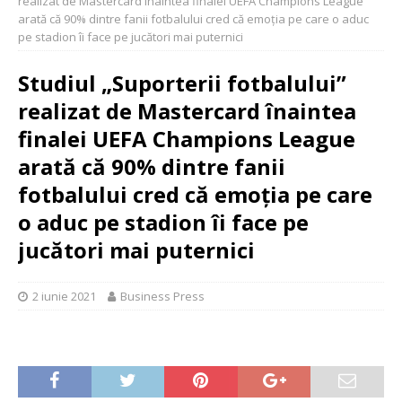
realizat de Mastercard înaintea finalei UEFA Champions League
arată că 90% dintre fanii fotbalului cred că emoția pe care o aduc
pe stadion îi face pe jucători mai puternici
Studiul „Suporterii fotbalului”
realizat de Mastercard înaintea
finalei UEFA Champions League
arată că 90% dintre fanii
fotbalului cred că emoția pe care
o aduc pe stadion îi face pe
jucători mai puternici
2 iunie 2021
Business Press