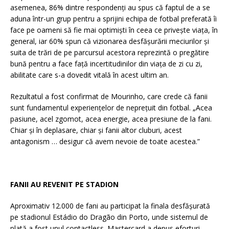
asemenea, 86% dintre respondenți au spus că faptul de a se
aduna într-un grup pentru a sprijini echipa de fotbal preferată îi
face pe oameni să fie mai optimiști în ceea ce privește viața, în
general, iar 60% spun că vizionarea desfășurării meciurilor și
suita de trări de pe parcursul acestora reprezintă o pregătire
bună pentru a face față incertitudinilor din viața de zi cu zi,
abilitate care s-a dovedit vitală în acest ultim an.
Rezultatul a fost confirmat de Mourinho, care crede că fanii
sunt fundamentul experiențelor de neprețuit din fotbal. „Acea
pasiune, acel zgomot, acea energie, acea presiune de la fani.
Chiar și în deplasare, chiar și fanii altor cluburi, acest
antagonism … desigur că avem nevoie de toate acestea.”
FANII AU REVENIT PE STADION
Aproximativ 12.000 de fani au participat la finala desfășurată
pe stadionul Estádio do Dragão din Porto, unde sistemul de
plată a fost unul contactless. Mastercard a depus eforturi