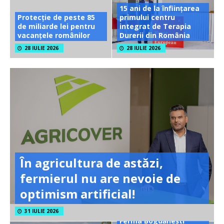
15 ani de la înființarea
Protecție de peste 85
primului centru
de miliarde lei pentru
integrat de Terapia
vacanțele românilor
Durerii din România
28 IULIE 2026
28 IULIE 2026
În agricultura de astăzi,
fermierul nu are nevoie de
optimism artificial!
31 IULIE 2026
Ferma Bogdănești