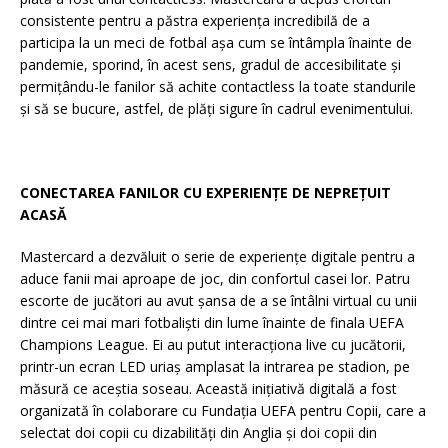
consistente pentru a păstra experiența incredibilă de a
participa la un meci de fotbal așa cum se întâmpla înainte de
pandemie, sporind, în acest sens, gradul de accesibilitate și
permițându-le fanilor să achite contactless la toate standurile
și să se bucure, astfel, de plăți sigure în cadrul evenimentului.
CONECTAREA FANILOR CU EXPERIENȚE DE NEPREȚUIT
ACASĂ
Mastercard a dezvăluit o serie de experiențe digitale pentru a
aduce fanii mai aproape de joc, din confortul casei lor. Patru
escorte de jucători au avut șansa de a se întâlni virtual cu unii
dintre cei mai mari fotbaliști din lume înainte de finala UEFA
Champions League. Ei au putut interacționa live cu jucătorii,
printr-un ecran LED uriaș amplasat la intrarea pe stadion, pe
măsură ce aceștia soseau. Această inițiativă digitală a fost
organizată în colaborare cu Fundația UEFA pentru Copii, care a
selectat doi copii cu dizabilități din Anglia și doi copii din