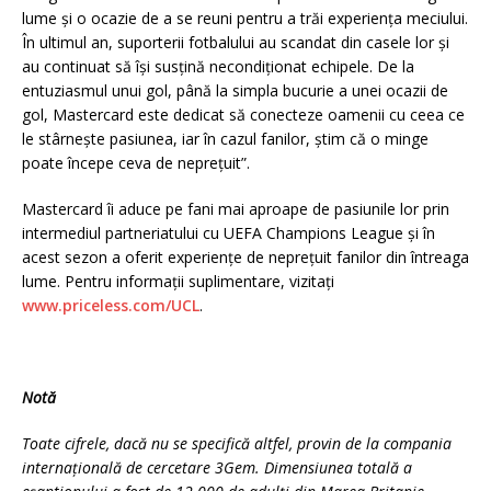
lume și o ocazie de a se reuni pentru a trăi experiența meciului.
În ultimul an, suporterii fotbalului au scandat din casele lor și
au continuat să își susțină necondiționat echipele. De la
entuziasmul unui gol, până la simpla bucurie a unei ocazii de
gol, Mastercard este dedicat să conecteze oamenii cu ceea ce
le stârnește pasiunea, iar în cazul fanilor, știm că o minge
poate începe ceva de neprețuit”.
Mastercard îi aduce pe fani mai aproape de pasiunile lor prin
intermediul partneriatului cu UEFA Champions League și în
acest sezon a oferit experiențe de neprețuit fanilor din întreaga
lume. Pentru informații suplimentare, vizitați
www.priceless.com/UCL
.
Notă
Toate cifrele, dacă nu se specifică altfel, provin de la compania
internațională de cercetare 3Gem. Dimensiunea totală a