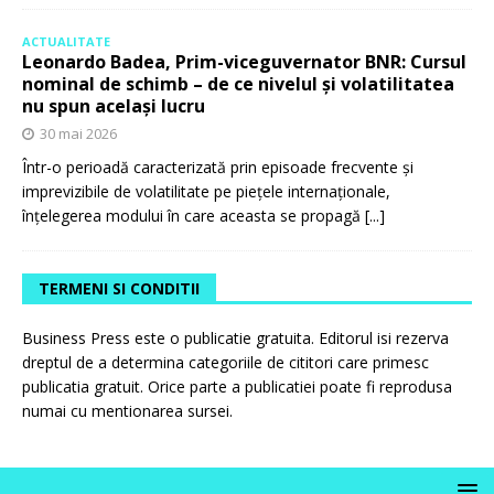
ACTUALITATE
Leonardo Badea, Prim-viceguvernator BNR: Cursul
nominal de schimb – de ce nivelul și volatilitatea
nu spun același lucru
30 mai 2026
Într-o perioadă caracterizată prin episoade frecvente și
imprevizibile de volatilitate pe piețele internaționale,
înțelegerea modului în care aceasta se propagă
[...]
TERMENI SI CONDITII
Business Press este o publicatie gratuita. Editorul isi rezerva
dreptul de a determina categoriile de cititori care primesc
publicatia gratuit. Orice parte a publicatiei poate fi reprodusa
numai cu mentionarea sursei.