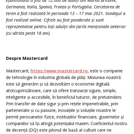
eșantionului a fost de 12.000 de adulți din Marea Britanie,
Germania, Italia, Spania, Franța și Portugalia. Cercetarea de
teren a fost realizată în perioada 13 – 17 mai 2021. Sondajul a
fost realizat online. Cifrele au fost ponderate și sunt
reprezentative pentru toți adulții din țarile menționate anterior
(cu vârsta peste 18 ani).
Despre Mastercard
Mastercard,
https://www.mastercard.ro
, este o companie
de tehnologie în industria globală de plăți. Misiunea noastră
este să generăm și să dezvoltăm o economie digitală
atotcuprinzătoare, care să ofere tranzacții sigure, simple,
inteligente și accesibile, în beneficiul tuturor, de pretutindeni.
Prin transfer de date sigur și prin rețele impenetrabile, prin
parteneriate și cu pasiune, inovațiile și soluțiile noastre le
permit persoanelor fizice, instituțiilor financiare, guvernelor și
companiilor să își atingă potențialul maxim. Coeficientul nostru
de decență (DQ) este pilonul de bază al culturii care ne