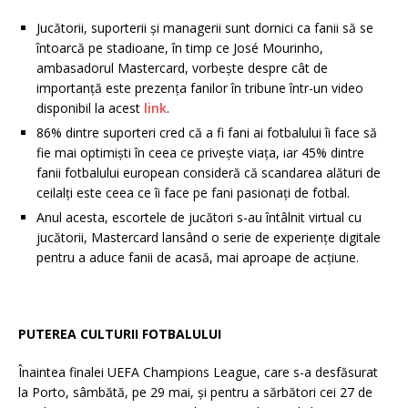
Jucătorii, suporterii și managerii sunt dornici ca fanii să se
întoarcă pe stadioane, în timp ce José Mourinho,
ambasadorul Mastercard, vorbește despre cât de
importanță este prezența fanilor în tribune într-un video
disponibil la acest
link
.
86% dintre suporteri cred că a fi fani ai fotbalului îi face să
fie mai optimiști în ceea ce privește viața, iar 45% dintre
fanii fotbalului european consideră că scandarea alături de
ceilalți este ceea ce îi face pe fani pasionați de fotbal.
Anul acesta, escortele de jucători s-au întâlnit virtual cu
jucătorii, Mastercard lansând o serie de experiențe digitale
pentru a aduce fanii de acasă, mai aproape de acțiune.
PUTEREA CULTURII FOTBALULUI
Înaintea finalei UEFA Champions League, care s-a desfăsurat
la Porto, sâmbătă, pe 29 mai, și pentru a sărbători cei 27 de