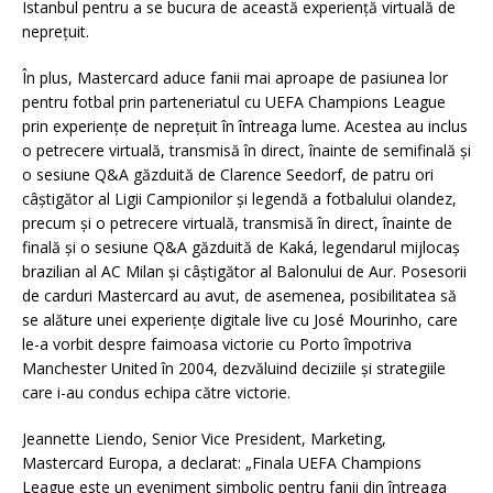
Istanbul pentru a se bucura de această experiență virtuală de
neprețuit.
În plus, Mastercard aduce fanii mai aproape de pasiunea lor
pentru fotbal prin parteneriatul cu UEFA Champions League
prin experiențe de neprețuit în întreaga lume. Acestea au inclus
o petrecere virtuală, transmisă în direct, înainte de semifinală și
o sesiune Q&A găzduită de Clarence Seedorf, de patru ori
câștigător al Ligii Campionilor și legendă a fotbalului olandez,
precum și o petrecere virtuală, transmisă în direct, înainte de
finală și o sesiune Q&A găzduită de Kaká, legendarul mijlocaș
brazilian al AC Milan și câștigător al Balonului de Aur. Posesorii
de carduri Mastercard au avut, de asemenea, posibilitatea să
se alăture unei experiențe digitale live cu José Mourinho, care
le-a vorbit despre faimoasa victorie cu Porto împotriva
Manchester United în 2004, dezvăluind deciziile și strategiile
care i-au condus echipa către victorie.
Jeannette Liendo, Senior Vice President, Marketing,
Mastercard Europa, a declarat: „Finala UEFA Champions
League este un eveniment simbolic pentru fanii din întreaga