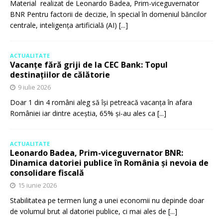
Material realizat de Leonardo Badea, Prim-viceguvernator
BNR Pentru factorii de decizie, în special în domeniul băncilor
centrale, inteligența artificială (AI)
[...]
ACTUALITATE
Vacanțe fără griji de la CEC Bank: Topul
destinațiilor de călătorie
9 iulie 2026
Doar 1 din 4 români aleg să își petreacă vacanța în afara
României iar dintre aceștia, 65% și-au ales ca
[...]
ACTUALITATE
Leonardo Badea, Prim-viceguvernator BNR:
Dinamica datoriei publice în România și nevoia de
consolidare fiscală
15 iunie 2026
Stabilitatea pe termen lung a unei economii nu depinde doar
de volumul brut al datoriei publice, ci mai ales de
[...]