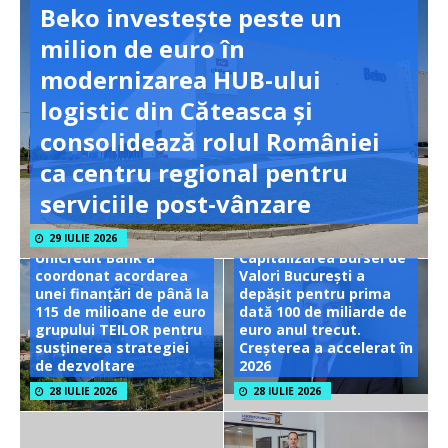
Beko investește peste un
milion de euro în
modernizarea HUB-ului
logistic din Căteasca și
consolidează rolul României
ca centru regional pentru
serviciile post-vânzare
29 IULIE 2026
UniCredit Bank a
Capitalizarea Bursei de
coordonat acordarea
Valori București a
unei finanțări de până la
depășit pentru prima
115 de milioane de euro
dată 100 de miliarde de
grupului TEILOR pentru
euro anul trecut.
susținerea strategiei
Creșterea a accelerat în
de dezvoltare
2026
28 IULIE 2026
28 IULIE 2026