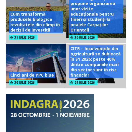
propune organizarea
unor vizite
Cum transformă
educaționale pentru
produsele biologice
tineri și studenți la
rezultatele din câmp în
poalele Carpaților
decizii de investiții
Orientali
31 IULIE 2026
30 IULIE 2026
CITR – Insolvențele din
agricultură se dublează
în S1 2026; peste 40%
dintre companiile mari
din sector sunt în risc
Cinci ani de PPC blue
financiar
30 IULIE 2026
29 IULIE 2026