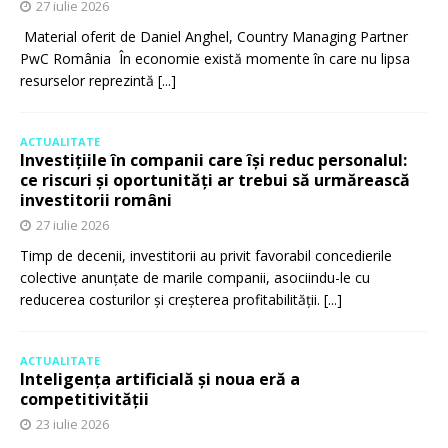
27 iulie 2026
Material oferit de Daniel Anghel, Country Managing Partner
PwC România În economie există momente în care nu lipsa
resurselor reprezintă
[...]
ACTUALITATE
Investițiile în companii care își reduc personalul:
ce riscuri și oportunități ar trebui să urmărească
investitorii români
27 iulie 2026
Timp de decenii, investitorii au privit favorabil concedierile
colective anunțate de marile companii, asociindu-le cu
reducerea costurilor și creșterea profitabilității.
[...]
ACTUALITATE
Inteligența artificială și noua eră a
competitivității
23 iulie 2026