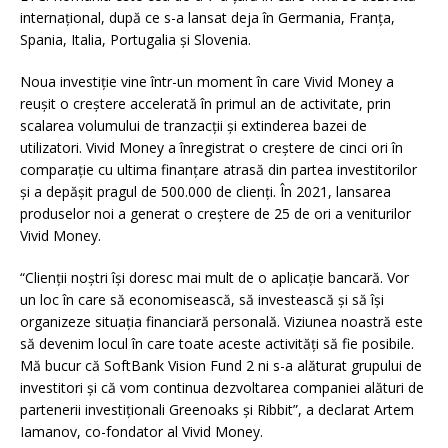
internațional, după ce s-a lansat deja în Germania, Franța,
Spania, Italia, Portugalia și Slovenia.
Noua investiție vine într-un moment în care Vivid Money a
reușit o creștere accelerată în primul an de activitate, prin
scalarea volumului de tranzacții și extinderea bazei de
utilizatori. Vivid Money a înregistrat o creștere de cinci ori în
comparație cu ultima finanțare atrasă din partea investitorilor
și a depășit pragul de 500.000 de clienți. În 2021, lansarea
produselor noi a generat o creștere de 25 de ori a veniturilor
Vivid Money.
“Clienții noștri își doresc mai mult de o aplicație bancară. Vor
un loc în care să economisească, să investească și să își
organizeze situația financiară personală. Viziunea noastră este
să devenim locul în care toate aceste activități să fie posibile.
Mă bucur că SoftBank Vision Fund 2 ni s-a alăturat grupului de
investitori și că vom continua dezvoltarea companiei alături de
partenerii investiționali Greenoaks și Ribbit”, a declarat Artem
Iamanov, co-fondator al Vivid Money.