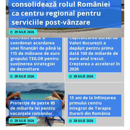
consolidează rolul României
ca centru regional pentru
serviciile post-vânzare
29 IULIE 2026
UniCredit Bank a
Capitalizarea Bursei de
coordonat acordarea
Valori București a
unei finanțări de până la
depășit pentru prima
115 de milioane de euro
dată 100 de miliarde de
grupului TEILOR pentru
euro anul trecut.
susținerea strategiei
Creșterea a accelerat în
de dezvoltare
2026
28 IULIE 2026
28 IULIE 2026
15 ani de la înființarea
Protecție de peste 85
primului centru
de miliarde lei pentru
integrat de Terapia
vacanțele românilor
Durerii din România
28 IULIE 2026
28 IULIE 2026