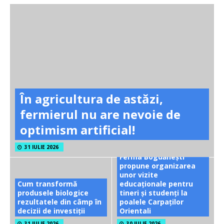
În agricultura de astăzi,
fermierul nu are nevoie de
optimism artificial!
31 IULIE 2026
Ferma Bogdănești
propune organizarea
unor vizite
Cum transformă
educaționale pentru
produsele biologice
tineri și studenți la
rezultatele din câmp în
poalele Carpaților
decizii de investiții
Orientali
31 IULIE 2026
30 IULIE 2026