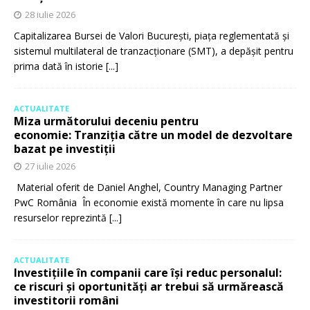
28 iulie 2026
Capitalizarea Bursei de Valori București, piața reglementată și
sistemul multilateral de tranzacționare (SMT), a depășit pentru
prima dată în istorie
[...]
ACTUALITATE
Miza următorului deceniu pentru
economie: Tranziția către un model de dezvoltare
bazat pe investiții
27 iulie 2026
Material oferit de Daniel Anghel, Country Managing Partner
PwC România În economie există momente în care nu lipsa
resurselor reprezintă
[...]
ACTUALITATE
Investițiile în companii care își reduc personalul:
ce riscuri și oportunități ar trebui să urmărească
investitorii români