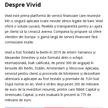
Despre Vivid
Vivid este prima platformă de servicii financiare care reunește
într-o singură aplicație toate nevoile zilnice legate de bani. Vivid
oferă o soluție ușoară, flexibilă și transparentă pentru a-i ajuta
pe clienți să își crească averea. Compania își propune să ofere
clienților din Europa o gamă largă de servicii financiare fără
comisioane inutile.
Vivid a fost fondată la Berlin în 2019 de Artem Yamanov și
Alexander Emeshev și este formată dintr-o echipă
internațională, înalt calificată, de peste 300 de angajați în
birourile din Berlin, Dublin, Amsterdam și Moscova. Aplicația,
serviciul pentru clienți și procesele de întreținere și dezvoltare
ulterioară a aplicației au fost testate și premiate de TÜV-Süd.
După numai un an, Vivid a strâns deja peste 200 de milioane
de euro de la investitori renumiți, printre care Ribbit Capital și
Greenoaks Capital, și este evaluată în prezent la 775 de
milioane de euro.