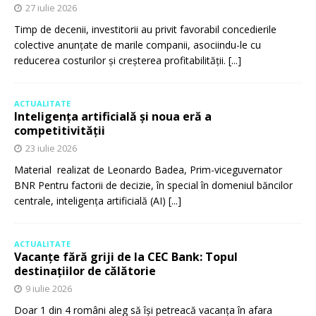
27 iulie 2026
Timp de decenii, investitorii au privit favorabil concedierile
colective anunțate de marile companii, asociindu-le cu
reducerea costurilor și creșterea profitabilității.
[...]
ACTUALITATE
Inteligența artificială și noua eră a
competitivității
23 iulie 2026
Material realizat de Leonardo Badea, Prim-viceguvernator
BNR Pentru factorii de decizie, în special în domeniul băncilor
centrale, inteligența artificială (AI)
[...]
ACTUALITATE
Vacanțe fără griji de la CEC Bank: Topul
destinațiilor de călătorie
9 iulie 2026
Doar 1 din 4 români aleg să își petreacă vacanța în afara