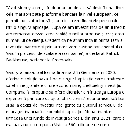
“Vivid Money a reușit în doar un an de zile să devină una dintre
cele mai apreciate platforme bancare la nivel european, ce
permite utilizatorilor să-și administreze finanțele personale
într-o singură aplicație. După ce am investit încă de anul trecut,
am remarcat dezvoltarea rapidă a noilor produse și creșterea
numărului de clienți. Credem că ne aflăm încă în prima fază a
revoluției bancare și prin urmare vom susține parteneriatul cu
Vivid în procesul de scalare a companiei”, a declarat Patrick
Backhouse, partener la Greenoaks.
Vivid și-a lansat platforma financiară în Germania în 2020,
oferind o soluție bazată pe o singură aplicație care urmărește
să elimine granițele dintre economisire, cheltuieli și investiții.
Compania își propune să ofere clienților din întreaga Europă o
experiență prin care sa ajute utilizatorii să economisească bani
și să ia decizii de investiții inteligente cu ajutorul serviciului de
educație financiară disponibil în aplicație. Noua finanțare
urmează unei runde de investiții Series B din anul 2021, care a
evaluat atunci compania Vivid la 360 milioane de euro.