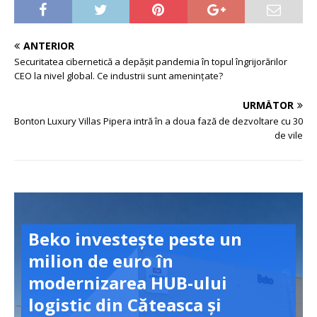
ANTERIOR
Securitatea cibernetică a depășit pandemia în topul îngrijorărilor
CEO la nivel global. Ce industrii sunt amenințate?
URMĂTOR
Bonton Luxury Villas Pipera intră în a doua fază de dezvoltare cu 30
de vile
Beko investește peste un
milion de euro în
modernizarea HUB-ului
logistic din Căteasca și