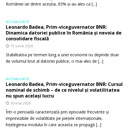
României iar dintre aceștia, 65% și-au ales ca
[...]
ACTUALITATE
Leonardo Badea, Prim-viceguvernator BNR:
Dinamica datoriei publice în România și nevoia de
consolidare fiscală
15 iunie 2026
Stabilitatea pe termen lung a unei economii nu depinde doar
de volumul brut al datoriei publice, ci mai ales de
[...]
ACTUALITATE
Leonardo Badea, Prim-viceguvernator BNR: Cursul
nominal de schimb – de ce nivelul și volatilitatea
nu spun același lucru
30 mai 2026
Într-o perioadă caracterizată prin episoade frecvente și
imprevizibile de volatilitate pe piețele internaționale,
înțelegerea modului în care aceasta se propagă
[...]