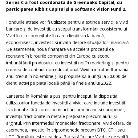
Series C a fost coordonată de Greenoaks Capital, cu
participarea Ribbit Capital și a SoftBank Vision Fund 2.
Fondurile atrase vor fi utilizate pentru a extinde serviciile Vivid
bancare și de investiții, cu scopul transformării ecosistemului
Vivid într-o comunitate în care clienții vin la bancă,
economisesc, investesc și învață despre situația lor financiară.
De asemenea, noua finanțare va accelera procesul de
recrutare în birourile companiei din Europa cu scopul
îmbunătățirii produsului, cu investiții noi în marketing și pentru
crearea de conținut nou educațional. Vivid a intrat în România
anul trecut în noiembrie și își propune să ajungă la 30.000 de
clienți activi pe piața locală până la finele anului 2022.
Lansarea în România a pus, pentru început, la dispoziția
utilizatorilor funcția de investiții a Vivid, care include investiții
fracționate fără comision în acțiuni americane și europene și
investiții fracționate în metale prețioase precum aurul și
argintul. Prin intermediul monedelor fracționare, Vivid oferă, de
asemenea, investiții în criptomonede precum BTC, ETH sau
LTC. România este cea de-a 7-a țară în care Vivid se dezvoltă