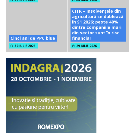
CITR – Insolvențele din
agricultură se dublează
în S1 2026; peste 40%
dintre companiile mari
din sector sunt în risc
Cinci ani de PPC blue
financiar
30 IULIE 2026
29 IULIE 2026