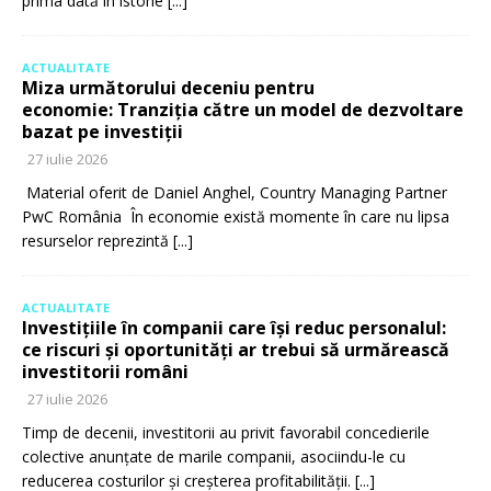
prima dată în istorie
[...]
ACTUALITATE
Miza următorului deceniu pentru
economie: Tranziția către un model de dezvoltare
bazat pe investiții
27 iulie 2026
Material oferit de Daniel Anghel, Country Managing Partner
PwC România În economie există momente în care nu lipsa
resurselor reprezintă
[...]
ACTUALITATE
Investițiile în companii care își reduc personalul:
ce riscuri și oportunități ar trebui să urmărească
investitorii români
27 iulie 2026
Timp de decenii, investitorii au privit favorabil concedierile
colective anunțate de marile companii, asociindu-le cu
reducerea costurilor și creșterea profitabilității.
[...]