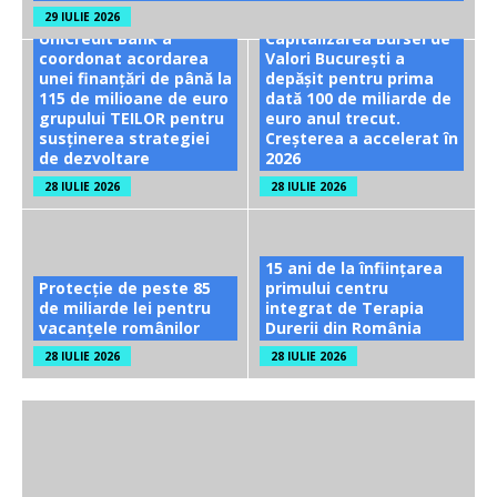
29 IULIE 2026
UniCredit Bank a
Capitalizarea Bursei de
coordonat acordarea
Valori București a
unei finanțări de până la
depășit pentru prima
115 de milioane de euro
dată 100 de miliarde de
grupului TEILOR pentru
euro anul trecut.
susținerea strategiei
Creșterea a accelerat în
de dezvoltare
2026
28 IULIE 2026
28 IULIE 2026
15 ani de la înființarea
Protecție de peste 85
primului centru
de miliarde lei pentru
integrat de Terapia
vacanțele românilor
Durerii din România
28 IULIE 2026
28 IULIE 2026