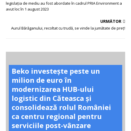
legislația de mediu au fost abordate în cadrul PRIA Environment a
avut loc în 1 august 2023
URMĂTOR
Aurul Bărăganului, recoltat cu trudă, se vinde la jumătate de preț!
Beko investește peste un
milion de euro în
modernizarea HUB-ului
logistic din Căteasca și
consolidează rolul României
ca centru regional pentru
serviciile post-vânzare