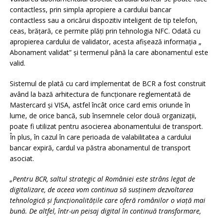
contactless, prin simpla apropiere a cardului bancar
contactless sau a oricărui dispozitiv inteligent de tip telefon,
ceas, brățară, ce permite plăți prin tehnologia NFC. Odată cu
apropierea cardului de validator, acesta afișează informația „
Abonament validat” și termenul până la care abonamentul este
valid.
Sistemul de plată cu card implementat de BCR a fost construit
având la bază arhitectura de funcționare reglementată de
Mastercard și VISA, astfel încât orice card emis oriunde în
lume, de orice bancă, sub însemnele celor două organizații,
poate fi utilizat pentru asocierea abonamentului de transport.
În plus, în cazul în care perioada de valabilitatea a cardului
bancar expiră, cardul va păstra abonamentul de transport
asociat.
„Pentru BCR, saltul strategic al României este strâns legat de
digitalizare, de aceea vom continua să susținem dezvoltarea
tehnologică și funcționalitățile care oferă românilor o viață mai
bună. De altfel, într-un peisaj digital în continuă transformare,