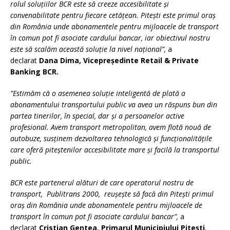
rolul soluțiilor BCR este să creeze accesibilitate și
convenabilitate pentru fiecare cetățean. Pitești este primul oraș
din România unde abonamentele pentru mijloacele de transport
în comun pot fi asociate cardului bancar, iar obiectivul nostru
este să scalăm această soluție la nivel național”,
a
declarat
Dana Dima, Vicepreședinte Retail & Private
Banking BCR.
”Estimăm că o asemenea soluție inteligentă de plată a
abonamentului transportului public va avea un răspuns bun din
partea tinerilor, în special, dar și a persoanelor active
profesional. Avem transport metropolitan, avem flotă nouă de
autobuze, susținem dezvoltarea tehnologică și funcționalitățile
care oferă piteștenilor accesibilitate mare și facilă la transportul
public.
BCR este partenerul alături de care operatorul nostru de
transport, Publitrans 2000, reușește să facă din Pitești primul
oraș din România unde abonamentele pentru mijloacele de
transport în comun pot fi asociate cardului bancar”,
a
declarat
Cristian Gentea, Primarul Municipiului Pitești
.