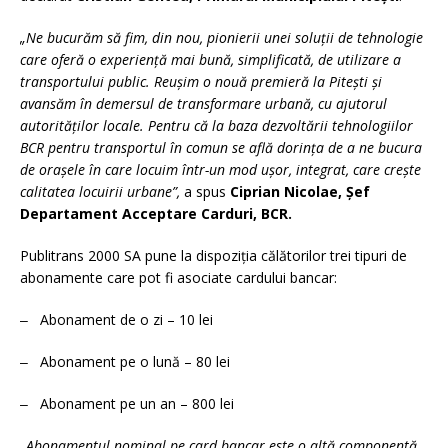
„Ne bucurăm să fim, din nou, pionierii unei soluții de tehnologie
care oferă o experiență mai bună, simplificată, de utilizare a
transportului public. Reușim o nouă premieră la Pitești și
avansăm în demersul de transformare urbană, cu ajutorul
autorităților locale. Pentru că la baza dezvoltării tehnologiilor
BCR pentru transportul în comun se află dorința de a ne bucura
de orașele în care locuim într-un mod ușor, integrat, care crește
calitatea locuirii urbane”,
a spus
Ciprian Nicolae, Șef
Departament Acceptare Carduri, BCR.
Publitrans 2000 SA pune la dispoziția călătorilor trei tipuri de
abonamente care pot fi asociate cardului bancar:
‒ Abonament de o zi – 10 lei
‒ Abonament pe o lună – 80 lei
‒
Abonament pe un an – 800 lei
„Abonamentul nominal pe card bancar este o altă componentă