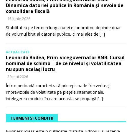
Dinamica datoriei publice în România și nevoia de
consolidare fiscală
15 iunie 2026
Stabilitatea pe termen lung a unei economii nu depinde doar
de volumul brut al datoriei publice, ci mai ales de
[...]
ACTUALITATE
Leonardo Badea, Prim-viceguvernator BNR: Cursul
nominal de schimb – de ce nivelul și volatilitatea
nu spun același lucru
30 mai 2026
Într-o perioadă caracterizată prin episoade frecvente și
imprevizibile de volatilitate pe piețele internaționale,
înțelegerea modului în care aceasta se propagă
[...]
TERMENI SI CONDITII
Business Press este o publicatie gratuita. Editorul isi rezerva