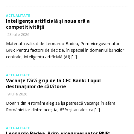
ACTUALITATE
Inteligența artificială și noua eră a
competitivității
23 iulie 2026
Material realizat de Leonardo Badea, Prim-viceguvernator
BNR Pentru factorii de decizie, în special în domeniul băncilor
centrale, inteligența artificială (AI)
[...]
ACTUALITATE
Vacanțe fără griji de la CEC Bank: Topul
destinațiilor de călătorie
9 iulie 2026
Doar 1 din 4 români aleg să își petreacă vacanța în afara
României iar dintre aceștia, 65% și-au ales ca
[...]
ACTUALITATE
Leonardo Badea, Prim-viceguvernator BNR: