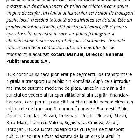
a sistemului de achiziționare de titluri de călătorie care aduce
un plus de confort în rândul utilizatorilor serviciilor de transport
public local, crescând totodată atractivitatea serviciului. Este un
produs inovator, atractiv, atât pentru utilizatori, cât și pentru
operatori. În momentul în care vor putea fi integrate și
abonamentele reduse sau gratuite, acest sistem va răspunde
tuturor cerințelor călătorilor, cât și ale operatorilor de
transport”,
a adăugat
Rotaru Manuel, Director General
Publitrans2000 S.A..
BCR continuă să facă pionierat pe segmentul de transformare
digitală a transportului public din România, după ce a introdus
mai multe sisteme moderne de plată, unice în România din
punctul de vedere al funcționalităților și al integrării financiar-
bancare, care permit plata călătoriei cu cardul bancar direct din
mijloacele de transport în comun. În orașele București, Sibiu,
Oradea, Cluj, Iași, Buzău, Timișoara, Reșița, Ploiești, Pitești,
Baia-Mare, Râmnicu-Vâlcea, Sighișoara, Craiova, Arad și
Botoșani, BCR a lucrat îndeaproape cu regiile de transport
public, iar soluția a fost adaptată de la un oraș la altul, în