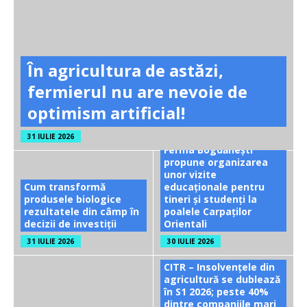
În agricultura de astăzi,
fermierul nu are nevoie de
optimism artificial!
31 IULIE 2026
Ferma Bogdănești
propune organizarea
unor vizite
Cum transformă
educaționale pentru
produsele biologice
tineri și studenți la
rezultatele din câmp în
poalele Carpaților
decizii de investiții
Orientali
31 IULIE 2026
30 IULIE 2026
CITR – Insolvențele din
agricultură se dublează
în S1 2026; peste 40%
dintre companiile mari