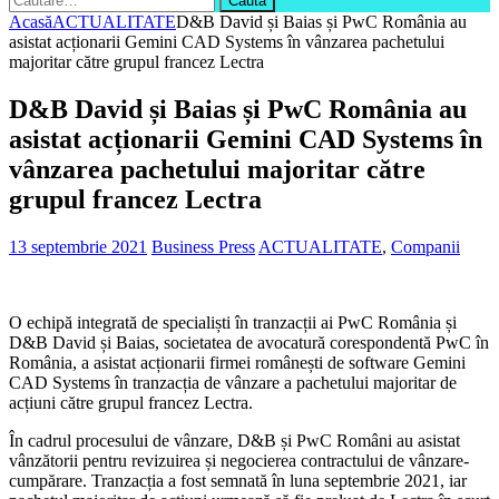
după:
Acasă
ACTUALITATE
D&B David și Baias și PwC România au
asistat acționarii Gemini CAD Systems în vânzarea pachetului
majoritar către grupul francez Lectra
D&B David și Baias și PwC România au
asistat acționarii Gemini CAD Systems în
vânzarea pachetului majoritar către
grupul francez Lectra
13 septembrie 2021
Business Press
ACTUALITATE
,
Companii
O echipă integrată de specialiști în tranzacții ai PwC România și
D&B David și Baias, societatea de avocatură corespondentă PwC în
România, a asistat acționarii firmei românești de software Gemini
CAD Systems în tranzacția de vânzare a pachetului majoritar de
acțiuni către grupul francez Lectra.
În cadrul procesului de vânzare, D&B și PwC Români au asistat
vânzătorii pentru revizuirea și negocierea contractului de vânzare-
cumpărare. Tranzacția a fost semnată în luna septembrie 2021, iar