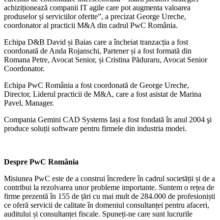
achiziționează companii IT agile care pot augmenta valoarea
produselor și serviciilor oferite”, a precizat George Ureche,
coordonator al practicii M&A din cadrul PwC România.
Echipa D&B David și Baias care a încheiat tranzacția a fost
coordonată de Anda Rojanschi, Partener și a fost formată din
Romana Petre, Avocat Senior, și Cristina Păduraru, Avocat Senior
Coordonator.
Echipa PwC România a fost coordonată de George Ureche,
Director, Liderul practicii de M&A, care a fost asistat de Marina
Pavel, Manager.
Compania Gemini CAD Systems Iași a fost fondată în anul 2004 şi
produce soluții software pentru firmele din industria modei.
Despre PwC România
Misiunea PwC este de a construi încredere în cadrul societății și de a
contribui la rezolvarea unor probleme importante. Suntem o rețea de
firme prezentă în 155 de țări cu mai mult de 284.000 de profesioniști
ce oferă servicii de calitate în domeniul consultanței pentru afaceri,
auditului și consultanței fiscale. Spuneți-ne care sunt lucrurile