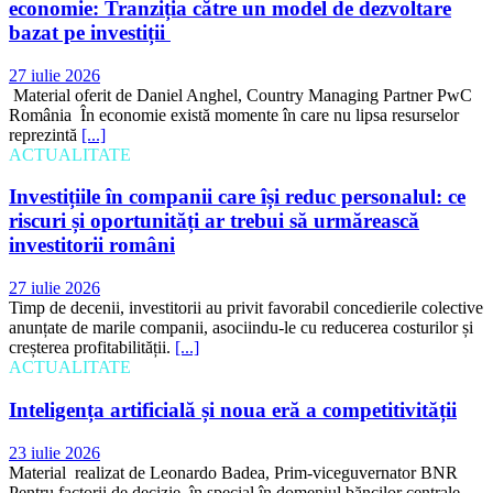
economie: Tranziția către un model de dezvoltare
bazat pe investiții
27 iulie 2026
Material oferit de Daniel Anghel, Country Managing Partner PwC
România În economie există momente în care nu lipsa resurselor
reprezintă
[...]
ACTUALITATE
Investițiile în companii care își reduc personalul: ce
riscuri și oportunități ar trebui să urmărească
investitorii români
27 iulie 2026
Timp de decenii, investitorii au privit favorabil concedierile colective
anunțate de marile companii, asociindu-le cu reducerea costurilor și
creșterea profitabilității.
[...]
ACTUALITATE
Inteligența artificială și noua eră a competitivității
23 iulie 2026
Material realizat de Leonardo Badea, Prim-viceguvernator BNR
Pentru factorii de decizie, în special în domeniul băncilor centrale,