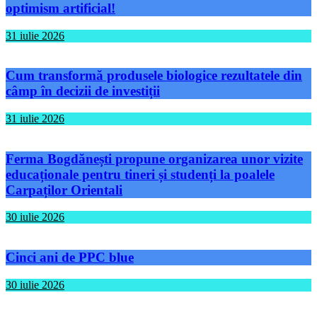
optimism artificial!
31 iulie 2026
Cum transformă produsele biologice rezultatele din
câmp în decizii de investiții
31 iulie 2026
Ferma Bogdănești propune organizarea unor vizite
educaționale pentru tineri și studenți la poalele
Carpaților Orientali
30 iulie 2026
Cinci ani de PPC blue
30 iulie 2026