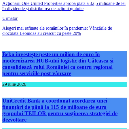
Acționarii One United Properties aprobă plata a 32,5 milioane de lei
în dividende și distribuirea de acțiuni gratuite
Următor
Alegeri mai rafinate ale românilor în pandemie: Vânzările de
ciocolată Leonidas au crescut cu peste 20%
Beko investește peste un milion de euro în
modernizarea HUB-ului logistic din Căteasca și
consolidează rolul României ca centru regional
pentru serviciile post-vânzare
29 iulie 2026
UniCredit Bank a coordonat acordarea unei
finanțări de până la 115 de milioane de euro
grupului TEILOR pentru susținerea strategiei de
dezvoltare