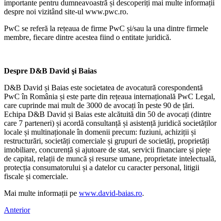
importante pentru dumneavoastră și descoperiți mai multe informații
despre noi vizitând site-ul www.pwc.ro.
PwC se referă la rețeaua de firme PwC și/sau la una dintre firmele
membre, fiecare dintre acestea fiind o entitate juridică.
Despre D&B David şi Baias
D&B David și Baias este societatea de avocatură corespondentă
PwC în România și este parte din rețeaua internațională PwC Legal,
care cuprinde mai mult de 3000 de avocați în peste 90 de țări.
Echipa D&B David și Baias este alcătuită din 50 de avocați (dintre
care 7 parteneri) și acordă consultanță și asistență juridică societăților
locale și multinaționale în domenii precum: fuziuni, achiziții și
restructurări, societăți comerciale și grupuri de societăți, proprietăți
imobiliare, concurență și ajutoare de stat, servicii financiare și piețe
de capital, relații de muncă și resurse umane, proprietate intelectuală,
protecția consumatorului și a datelor cu caracter personal, litigii
fiscale și comerciale.
Mai multe informații pe
www.david-baias.ro
.
Anterior