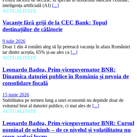
inteligența artificială (AI)
[...]
ACTUALITATE
Vacanțe fără griji de la CEC Bank: Topul
destinațiilor de călătorie
9 iulie 2026
Doar 1 din 4 români aleg să își petreacă vacanța în afara României
iar dintre aceștia, 65% și-au ales ca
[...]
ACTUALITATE
Leonardo Badea, Prim-viceguvernator BNR:
Dinamica datoriei publice în România și nevoia de
consolidare fiscală
15 iunie 2026
Stabilitatea pe termen lung a unei economii nu depinde doar de
volumul brut al datoriei publice, ci mai ales de
[...]
ACTUALITATE
Leonardo Badea, Prim-viceguvernator BNR: Cursul
nominal de schimb – de ce nivelul și volatilitatea nu
spun același lucru