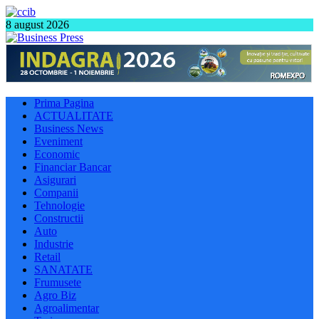
8 august 2026
Prima Pagina
ACTUALITATE
Business News
Eveniment
Economic
Financiar Bancar
Asigurari
Companii
Tehnologie
Constructii
Auto
Industrie
Retail
SANATATE
Frumusete
Agro Biz
Agroalimentar