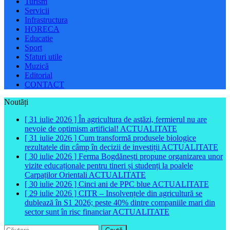
Turism
Servicii
Infrastructura
HORECA
Educatie
Sport
Sfaturi utile
Muzică
Editorial
CONTACT
Noutăți
[ 31 iulie 2026 ]
În agricultura de astăzi, fermierul nu are
nevoie de optimism artificial!
ACTUALITATE
[ 31 iulie 2026 ]
Cum transformă produsele biologice
rezultatele din câmp în decizii de investiții
ACTUALITATE
[ 30 iulie 2026 ]
Ferma Bogdănești propune organizarea unor
vizite educaționale pentru tineri și studenți la poalele
Carpaților Orientali
ACTUALITATE
[ 30 iulie 2026 ]
Cinci ani de PPC blue
ACTUALITATE
[ 29 iulie 2026 ]
CITR – Insolvențele din agricultură se
dublează în S1 2026; peste 40% dintre companiile mari din
sector sunt în risc financiar
ACTUALITATE
Caută