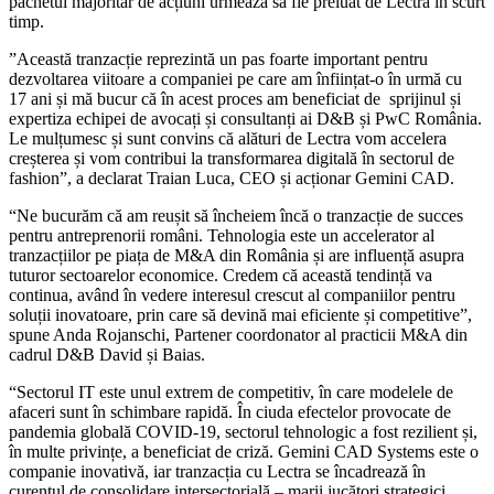
pachetul majoritar de acțiuni urmează să fie preluat de Lectra în scurt
timp.
”Această tranzacție reprezintă un pas foarte important pentru
dezvoltarea viitoare a companiei pe care am înființat-o în urmă cu
17 ani și mă bucur că în acest proces am beneficiat de sprijinul și
expertiza echipei de avocați și consultanți ai D&B și PwC România.
Le mulțumesc și sunt convins că alături de Lectra vom accelera
creșterea și vom contribui la transformarea digitală în sectorul de
fashion”, a declarat Traian Luca, CEO și acționar Gemini CAD.
“Ne bucurăm că am reușit să încheiem încă o tranzacție de succes
pentru antreprenorii români. Tehnologia este un accelerator al
tranzacțiilor pe piața de M&A din România și are influență asupra
tuturor sectoarelor economice. Credem că această tendință va
continua, având în vedere interesul crescut al companiilor pentru
soluții inovatoare, prin care să devină mai eficiente și competitive”,
spune Anda Rojanschi, Partener coordonator al practicii M&A din
cadrul D&B David și Baias.
“Sectorul IT este unul extrem de competitiv, în care modelele de
afaceri sunt în schimbare rapidă. În ciuda efectelor provocate de
pandemia globală COVID-19, sectorul tehnologic a fost rezilient și,
în multe privințe, a beneficiat de criză. Gemini CAD Systems este o
companie inovativă, iar tranzacția cu Lectra se încadrează în
curentul de consolidare intersectorială – marii jucători strategici