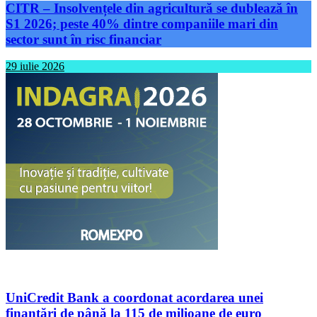
CITR – Insolvențele din agricultură se dublează în
S1 2026; peste 40% dintre companiile mari din
sector sunt în risc financiar
29 iulie 2026
UniCredit Bank a coordonat acordarea unei
finanțări de până la 115 de milioane de euro