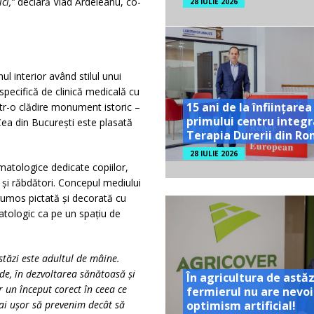
ici,”
declară Vlad Ardeleanu, co-
28 IULIE 2026
l interior având stilul unui
specifică de clinică medicală cu
15 ani de la înființarea
ntr-o clădire monument istoric –
primului centru integr
Cea din București este plasată
Terapia Durerii din R
28 IULIE 2026
omatologice dedicate copiilor,
 și răbdători. Concepul mediului
rumos pictată și decorată cu
matologic ca pe un spațiu de
stăzi este adultul de mâine.
de, în dezvoltarea sănătoasă și
În agricultura de astăz
 un început corect în ceea ce
fermierul nu are nevoi
optimism artificial!
mai ușor să prevenim decât să