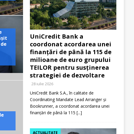
e
UniCredit Bank a
ășit
coordonat acordarea unei
 de
finanțări de până la 115 de
milioane de euro grupului
TEILOR pentru susținerea
strategiei de dezvoltare
28 iulie 2026
UniCredit Bank S.A., în calitate de
Coordinating Mandate Lead Arranger și
Bookrunner, a coordonat acordarea unei
finanțări de până la 115
[...]
de
ACTUALITATE