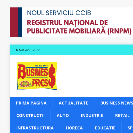
6 AUGUST 2026
PRIMA PAGINA
ACTUALITATE
BUSINESS NEW
CONSTRUCTII
AUTO
INDUSTRIE
RETAIL
INFRASTRUCTURA
HORECA
EDUCATIE
S