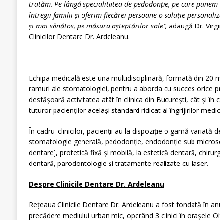
tratăm. Pe lângă specialitatea de pedodonție, pe care punem 
întregii familii și oferim fiecărei persoane o soluție persona
și mai sănătos, pe măsura așteptărilor sale”,
adaugă Dr. Virgi
Clinicilor Dentare Dr. Ardeleanu.
Echipa medicală este una multidisciplinară, formată din 20 me
ramuri ale stomatologiei, pentru a aborda cu succes orice pr
desfășoară activitatea atât în clinica din București, cât și în c
tuturor pacienților același standard ridicat al îngrijirilor medic
În cadrul clinicilor, pacienții au la dispoziție o gamă variată 
stomatologie generală, pedodonție, endodonție sub microsc
dentare), protetică fixă și mobilă, la estetică dentară, chirur
dentară, parodontologie și tratamente realizate cu laser.
Despre Clinicile Dentare Dr. Ardeleanu
Rețeaua Clinicile Dentare Dr. Ardeleanu a fost fondată în an
precădere mediului urban mic, operând 3 clinici în orașele Olt