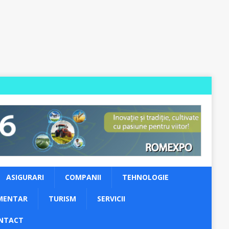
ASIGURARI
COMPANII
TEHNOLOGIE
MENTAR
TURISM
SERVICII
NTACT