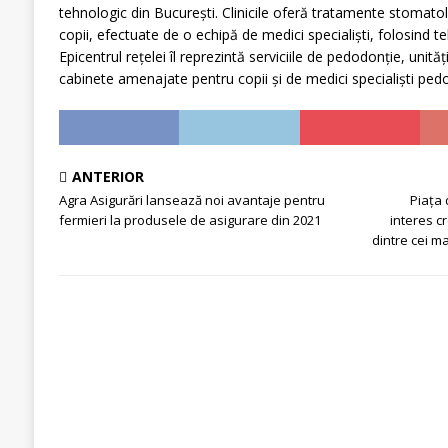
tehnologic din București. Clinicile oferă tratamente stomato
copii, efectuate de o echipă de medici specialiști, folosind t
Epicentrul rețelei îl reprezintă serviciile de pedodonție, unit
cabinete amenajate pentru copii și de medici specialiști ped
ANTERIOR
Agra Asigurări lansează noi avantaje pentru
Piața 
fermieri la produsele de asigurare din 2021
interes c
dintre cei m