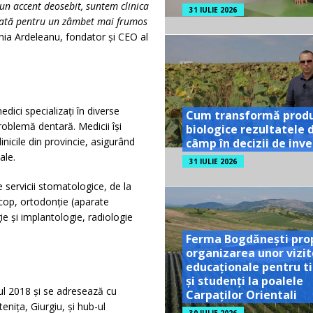
un accent deosebit, suntem clinica
31 IULIE 2026
lizată pentru un zâmbet mai frumos
nia Ardeleanu, fondator și CEO al
dici specializați în diverse
Cum transformă prod
oblemă dentară. Medicii își
biologice rezultatele 
linicile din provincie, asigurând
câmp în decizii de inves
ale.
31 IULIE 2026
de servicii stomatologice, de la
op, ortodonție (aparate
gie și implantologie, radiologie
Ferma Bogdănești pro
organizarea unor vizit
educaționale pentru ti
și studenți la poalele
ul 2018 și se adresează cu
Carpaților Orientali
enița, Giurgiu, și hub-ul