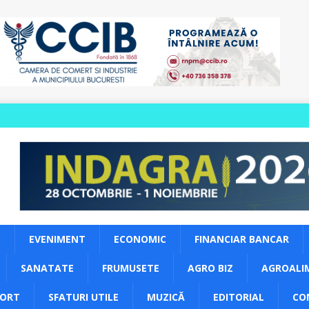
S
EVENIMENT
ECONOMIC
FINANCIAR BANCAR
SANATATE
FRUMUSETE
AGRO BIZ
AGROALI
PORT
SFATURI UTILE
MUZICĂ
EDITORIAL
CO