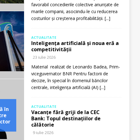
favorabil concedierile colective anunțate de
marile companii, asociindu-le cu reducerea
costurilor și creșterea profitabilității.
[...]
ACTUALITATE
Inteligența artificială și noua eră a
competitivității
23 iulie 2026
Material realizat de Leonardo Badea, Prim-
viceguvernator BNR Pentru factorii de
decizie, în special în domeniul băncilor
centrale, inteligența artificială (AI)
[...]
ACTUALITATE
ă în
Vacanțe fără griji de la CEC
tre
Bank: Topul destinațiilor de
ctor
călătorie
9 iulie 2026