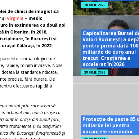
28 IULIE 2026
lei de clinici de imagistică
 și
Virginia
– medic
euro în extinderea cu două noi
ă în Oltenița, în 2018,
Capitalizarea Bursei d
sciplinare, în București și
Valori București a dep
pentru prima dată 100
 orașul Călărași, în 2022.
miliarde de euro anul
trecut. Creșterea a
chipamente stomatologice de
accelerat în 2026
te, rapide, minim invazive. Noile
ie dotată la standarde ridicate,
28 IULIE 2026
te precise, fără durere. De
entru efectuarea rapidă a
reprenorial prin care vrem să
în urbanul mic, adică orașe cu
Protecție de peste 85 
i sunt în orașe din sudul țării,
miliarde lei pentru
entru tratamente și să asigurăm
vacanțele românilor
linica din București funcționează și