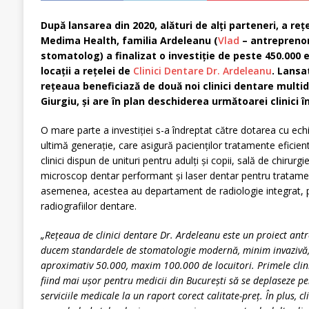
După lansarea din 2020, alături de alți parteneri, a rețe
Medima Health, familia Ardeleanu (
Vlad
– antreprenor
stomatolog) a finalizat o investiție de peste 450.000 
locații a rețelei de
Clinici Dentare Dr. Ardeleanu
. Lansat
rețeaua beneficiază de două noi clinici dentare multidi
Giurgiu, și are în plan deschiderea următoarei clinici în
O mare parte a investiției s-a îndreptat către dotarea cu e
ultimă generație, care asigură pacienților tratamente eficien
clinici dispun de unituri pentru adulți și copii, sală de chirurg
microscop dentar performant și laser dentar pentru tratamen
asemenea, acestea au departament de radiologie integrat, p
radiografiilor dentare.
„Rețeaua de clinici dentare Dr. Ardeleanu este un proiect ant
ducem standardele de stomatologie modernă, minim invazivă, 
aproximativ 50.000, maxim 100.000 de locuitori. Primele clinic
fiind mai ușor pentru medicii din București să se deplaseze p
serviciile medicale la un raport corect calitate-preț. În plus, c