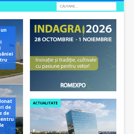
 un
i
i
mâniei
tru
e
donat
ACTUALITATE
ri de
e de
pentru
de