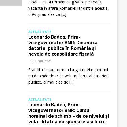
Doar 1 din 4 români aleg să își petreacă
vacanța în afara României iar dintre aceștia,
65% și-au ales ca
[...]
ACTUALITATE
Leonardo Badea, Prim-
viceguvernator BNR: Dinamica
datoriei publice în România și
nevoia de consolidare fiscală
15 iunie 2026
Stabilitatea pe termen lung a unei economii
nu depinde doar de volumul brut al datoriei
publice, ci mai ales de
[...]
ACTUALITATE
Leonardo Badea, Prim-
viceguvernator BNR: Cursul
nominal de schimb – de ce nivelul și
volatilitatea nu spun același lucru