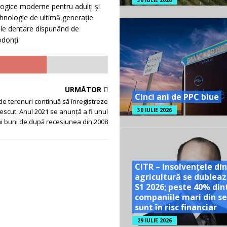
30 IULIE 2026
logice moderne pentru adulți și
ehnologie de ultimă generație.
ățile dentare dispunând de
odonți.
URMĂTOR
Cinci ani de PPC blue
de terenuri continuă să înregistreze
30 IULIE 2026
rescut. Anul 2021 se anunță a fi unul
ai buni de după recesiunea din 2008
CITR – Insolvențele din
agricultură se dubleaz
S1 2026; peste 40% din
companiile mari din se
sunt în risc financiar
29 IULIE 2026