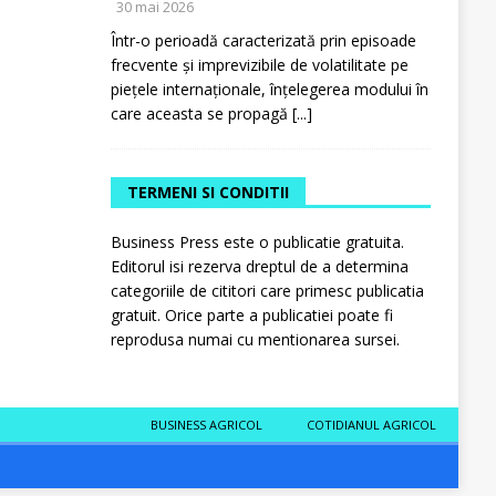
30 mai 2026
Într-o perioadă caracterizată prin episoade
frecvente și imprevizibile de volatilitate pe
piețele internaționale, înțelegerea modului în
care aceasta se propagă
[...]
TERMENI SI CONDITII
Business Press este o publicatie gratuita.
Editorul isi rezerva dreptul de a determina
categoriile de cititori care primesc publicatia
gratuit. Orice parte a publicatiei poate fi
reprodusa numai cu mentionarea sursei.
BUSINESS AGRICOL
COTIDIANUL AGRICOL