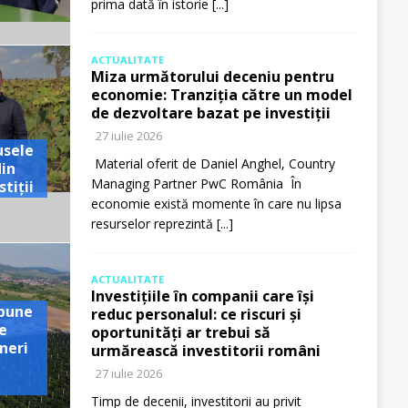
prima dată în istorie
[...]
ACTUALITATE
Miza următorului deceniu pentru
economie: Tranziția către un model
de dezvoltare bazat pe investiții
27 iulie 2026
usele
Material oferit de Daniel Anghel, Country
din
Managing Partner PwC România În
tiții
economie există momente în care nu lipsa
resurselor reprezintă
[...]
ACTUALITATE
Investițiile în companii care își
pune
reduc personalul: ce riscuri și
e
oportunități ar trebui să
neri
urmărească investitorii români
27 iulie 2026
Timp de decenii, investitorii au privit