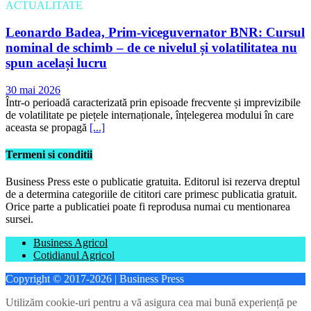
ACTUALITATE
Leonardo Badea, Prim-viceguvernator BNR: Cursul
nominal de schimb – de ce nivelul și volatilitatea nu
spun același lucru
30 mai 2026
Într-o perioadă caracterizată prin episoade frecvente și imprevizibile
de volatilitate pe piețele internaționale, înțelegerea modului în care
aceasta se propagă
[...]
Termeni si conditii
Business Press este o publicatie gratuita. Editorul isi rezerva dreptul
de a determina categoriile de cititori care primesc publicatia gratuit.
Orice parte a publicatiei poate fi reprodusa numai cu mentionarea
sursei.
Business Agricol
Cotidianul Agricol
Copyright © 2017-2026 | Business Press
Utilizăm cookie-uri pentru a vă asigura cea mai bună experiență pe