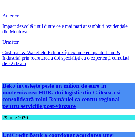
Anterior
Impact dezvoltă unul dintre cele mai mari ansambluri rezidențiale
din Moldova
Următor
Cushman & Wakefield Echinox îşi extinde echipa de Land &
Industrial prin recrutarea a doi specialiști cu o experiență cumulată
de 22 de ani
Beko investește peste un milion de euro în
modernizarea HUB-ului logistic din Căteasca și
consolidează rolul României ca centru regional
pentru serviciile post-vânzare
29 iulie 2026
UniCredit Bank a coordonat acordarea unei