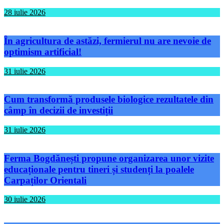
28 iulie 2026
În agricultura de astăzi, fermierul nu are nevoie de
optimism artificial!
31 iulie 2026
Cum transformă produsele biologice rezultatele din
câmp în decizii de investiții
31 iulie 2026
Ferma Bogdănești propune organizarea unor vizite
educaționale pentru tineri și studenți la poalele
Carpaților Orientali
30 iulie 2026