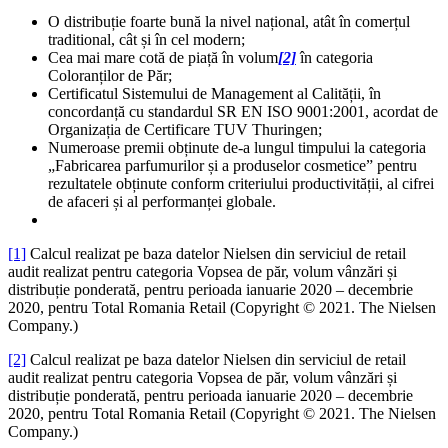
O distribuție foarte bună la nivel național, atât în comerțul
traditional, cât și în cel modern;
Cea mai mare cotă de piață în volum
[2]
în categoria
Coloranților de Păr;
Certificatul Sistemului de Management al Calității, în
concordanță cu standardul SR EN ISO 9001:2001, acordat de
Organizația de Certificare TUV Thuringen;
Numeroase premii obținute de-a lungul timpului la categoria
„Fabricarea parfumurilor și a produselor cosmetice” pentru
rezultatele obținute conform criteriului productivității, al cifrei
de afaceri și al performanței globale.
[1]
Calcul realizat pe baza datelor Nielsen din serviciul de retail
audit realizat pentru categoria Vopsea de păr, volum vânzări și
distribuție ponderată, pentru perioada ianuarie 2020 – decembrie
2020, pentru Total Romania Retail (Copyright © 2021. The Nielsen
Company.)
[2]
Calcul realizat pe baza datelor Nielsen din serviciul de retail
audit realizat pentru categoria Vopsea de păr, volum vânzări și
distribuție ponderată, pentru perioada ianuarie 2020 – decembrie
2020, pentru Total Romania Retail (Copyright © 2021. The Nielsen
Company.)