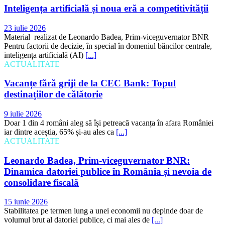
Inteligența artificială și noua eră a competitivității
23 iulie 2026
Material realizat de Leonardo Badea, Prim-viceguvernator BNR
Pentru factorii de decizie, în special în domeniul băncilor centrale,
inteligența artificială (AI)
[...]
ACTUALITATE
Vacanțe fără griji de la CEC Bank: Topul
destinațiilor de călătorie
9 iulie 2026
Doar 1 din 4 români aleg să își petreacă vacanța în afara României
iar dintre aceștia, 65% și-au ales ca
[...]
ACTUALITATE
Leonardo Badea, Prim-viceguvernator BNR:
Dinamica datoriei publice în România și nevoia de
consolidare fiscală
15 iunie 2026
Stabilitatea pe termen lung a unei economii nu depinde doar de
volumul brut al datoriei publice, ci mai ales de
[...]