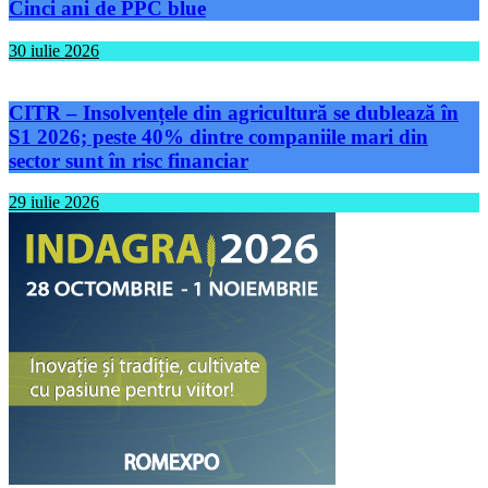
Cinci ani de PPC blue
30 iulie 2026
CITR – Insolvențele din agricultură se dublează în
S1 2026; peste 40% dintre companiile mari din
sector sunt în risc financiar
29 iulie 2026