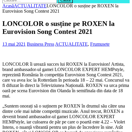
după:
Acasă
ACTUALITATE
LONCOLOR o susține pe ROXEN la
Eurovision Song Contest 2021
LONCOLOR o susține pe ROXEN la
Eurovision Song Contest 2021
13 mai 2021
Business Press
ACTUALITATE
,
Frumusete
LONCOLOR îi urează succes lui ROXEN la Eurovision! Artista,
brand ambassador-ul gamei LONCOLOR EXPERT HEMPstyle,
reprezintă România în competiția Eurovision Song Contest 2021,
care va avea loc la Rotterdam în perioada 18 – 22 mai. Concursul va
fi difuzat în direct la Televiziunea Națională. ROXEN va urca prima
oară pe scena Eurovision din Olanda în semifinala din data de 18
mai.
„Suntem onorați să o suținem pe ROXEN în drumul său către una
dintre cele mai iubite competiții muzicale. Anul trecut, ROXEN a
devenit brand ambassador-ul gamei LONCOLOR EXPERT
HEMPstyle, iar culoarea de păr pe care o poartă este 4.22 – Violet
Intens, o nuanță vibrantă pentru un plus de încredere în sine. Atât