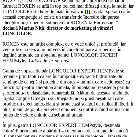
ROXEN, cât și LONCOLOR se bucură de aprecierea românilor,
întrucât ROXEN se află în top trei cei mai difuzați artiști la radio, iar
LONCOLOR este lider de piață în vânzări
[1]
, așadar sperăm ca în
această competiție să existe un transfer de încredre din partea
clienților noștri pentru suținerea lui ROXEN la Eurovison. ” –
declară
Marius Niță, director de marketing și vânzări
LONCOLOR.
ROXEN este un artist complex, cu o voce unică și profundă, iar
versurile ei creează un univers în care totul pare a fi permis, în
deplină armonie cu sloganul gamei LONCOLOR EXPERT
HEMPstyle:
Culori de vis permis.
Gama de vopsea de păr LONCOLOR EXPERT HEMPsyle se
remarcă prin faptul că are în compoziție extracte hidrolizate din
semințe de cânepă și proteine din orez – un mix care acționează ca
înlocuitor pentru cheratina animală, îmbunătățind rezistența părului
și oferindu-i o elasticitate remarcabilă. Alături de acestea, uleiul de
jojoba conține Omega-6 și Omega-9, acizi grași nesaturați care
produc un efect antioxidant și protejează scalpul de radicalii liberi. În
plus, uleiul de jojoba are efect emolient și nutritiv, fiind similar din
punct de vedere chimic cu sebumul uman.
În plus, gama LONCOLOR EXPERT HEMPstyle, destinată
colorării permanente a părului – cu extracte de semințe de cânepă
(Cannabis Sativa), proteine din orez și ulei de jojoba – lansată de