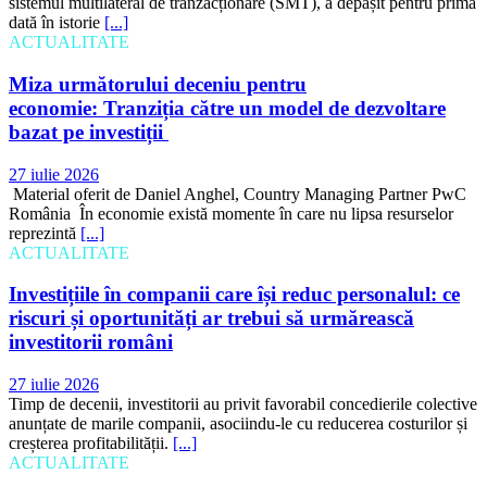
sistemul multilateral de tranzacționare (SMT), a depășit pentru prima
dată în istorie
[...]
ACTUALITATE
Miza următorului deceniu pentru
economie: Tranziția către un model de dezvoltare
bazat pe investiții
27 iulie 2026
Material oferit de Daniel Anghel, Country Managing Partner PwC
România În economie există momente în care nu lipsa resurselor
reprezintă
[...]
ACTUALITATE
Investițiile în companii care își reduc personalul: ce
riscuri și oportunități ar trebui să urmărească
investitorii români
27 iulie 2026
Timp de decenii, investitorii au privit favorabil concedierile colective
anunțate de marile companii, asociindu-le cu reducerea costurilor și
creșterea profitabilității.
[...]
ACTUALITATE