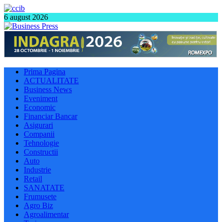
6 august 2026
Prima Pagina
ACTUALITATE
Business News
Eveniment
Economic
Financiar Bancar
Asigurari
Companii
Tehnologie
Constructii
Auto
Industrie
Retail
SANATATE
Frumusete
Agro Biz
Agroalimentar