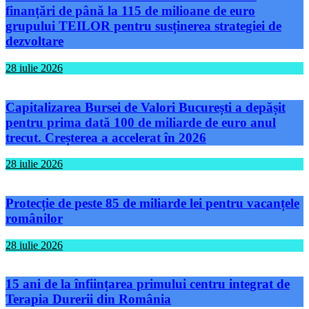
finanțări de până la 115 de milioane de euro
grupului TEILOR pentru susținerea strategiei de
dezvoltare
28 iulie 2026
Capitalizarea Bursei de Valori București a depășit
pentru prima dată 100 de miliarde de euro anul
trecut. Creșterea a accelerat în 2026
28 iulie 2026
Protecție de peste 85 de miliarde lei pentru vacanțele
românilor
28 iulie 2026
15 ani de la înființarea primului centru integrat de
Terapia Durerii din România