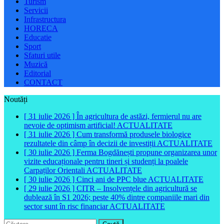
Turism
Servicii
Infrastructura
HORECA
Educatie
Sport
Sfaturi utile
Muzică
Editorial
CONTACT
Noutăți
[ 31 iulie 2026 ]
În agricultura de astăzi, fermierul nu are
nevoie de optimism artificial!
ACTUALITATE
[ 31 iulie 2026 ]
Cum transformă produsele biologice
rezultatele din câmp în decizii de investiții
ACTUALITATE
[ 30 iulie 2026 ]
Ferma Bogdănești propune organizarea unor
vizite educaționale pentru tineri și studenți la poalele
Carpaților Orientali
ACTUALITATE
[ 30 iulie 2026 ]
Cinci ani de PPC blue
ACTUALITATE
[ 29 iulie 2026 ]
CITR – Insolvențele din agricultură se
dublează în S1 2026; peste 40% dintre companiile mari din
sector sunt în risc financiar
ACTUALITATE
Caută