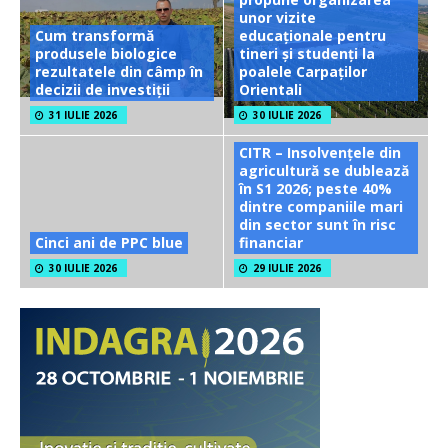
unor vizite
Cum transformă
educaționale pentru
produsele biologice
tineri și studenți la
rezultatele din câmp în
poalele Carpaților
decizii de investiții
Orientali
31 IULIE 2026
30 IULIE 2026
CITR – Insolvențele din
agricultură se dublează
în S1 2026; peste 40%
dintre companiile mari
din sector sunt în risc
Cinci ani de PPC blue
financiar
30 IULIE 2026
29 IULIE 2026