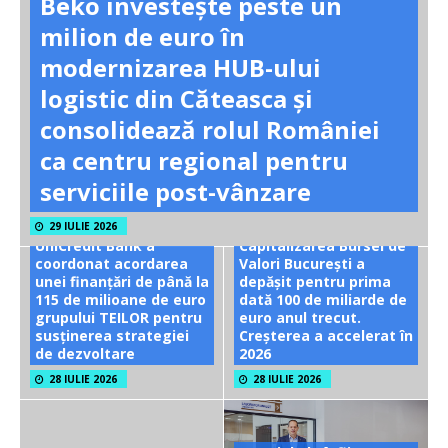
Beko investește peste un
milion de euro în
modernizarea HUB-ului
logistic din Căteasca și
consolidează rolul României
ca centru regional pentru
serviciile post-vânzare
29 IULIE 2026
UniCredit Bank a
Capitalizarea Bursei de
coordonat acordarea
Valori București a
unei finanțări de până la
depășit pentru prima
115 de milioane de euro
dată 100 de miliarde de
grupului TEILOR pentru
euro anul trecut.
susținerea strategiei
Creșterea a accelerat în
de dezvoltare
2026
28 IULIE 2026
28 IULIE 2026