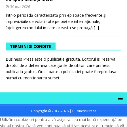
30 mai 2026
Într-o perioadă caracterizată prin episoade frecvente și
imprevizibile de volatilitate pe piețele internaționale,
înțelegerea modului în care aceasta se propagă
[...]
TERMENI SI CONDITII
Business Press este o publicatie gratuita. Editorul isi rezerva
dreptul de a determina categoriile de cititori care primesc
publicatia gratuit. Orice parte a publicatiei poate fi reprodusa
numai cu mentionarea sursei.
Copyright © 2017-2026 | Business Press
Utilizăm cookie-uri pentru a vă asigura cea mai bună experiență pe
site-ul nostru. Dacă veți continua să utilizați acest site, trebuie să vă