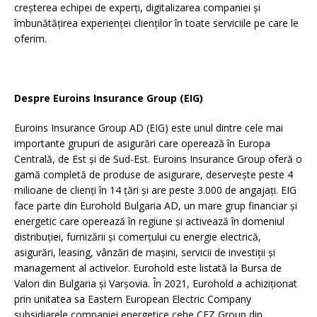
creșterea echipei de experți, digitalizarea companiei și
îmbunătățirea experienței clienților în toate serviciile pe care le
oferim.
Despre Euroins Insurance Group (EIG)
Euroins Insurance Group AD (EIG) este unul dintre cele mai
importante grupuri de asigurări care operează în Europa
Centrală, de Est și de Sud-Est. Euroins Insurance Group oferă o
gamă completă de produse de asigurare, deservește peste 4
milioane de clienți în 14 țări și are peste 3.000 de angajați. EIG
face parte din Eurohold Bulgaria AD, un mare grup financiar și
energetic care operează în regiune și activează în domeniul
distribuției, furnizării și comerțului cu energie electrică,
asigurări, leasing, vânzări de mașini, servicii de investiții și
management al activelor. Eurohold este listată la Bursa de
Valori din Bulgaria și Varșovia. În 2021, Eurohold a achiziționat
prin unitatea sa Eastern European Electric Company
subsidiarele companiei energetice cehe CEZ Group din