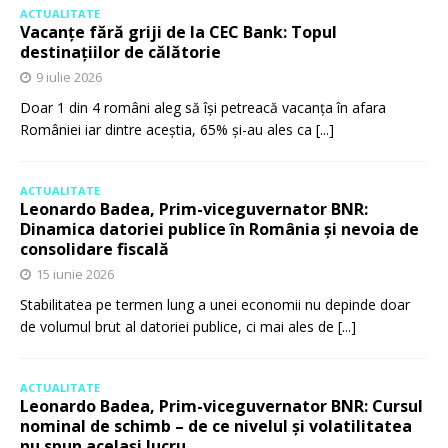
ACTUALITATE
Vacanțe fără griji de la CEC Bank: Topul
destinațiilor de călătorie
9 iulie 2026
Doar 1 din 4 români aleg să își petreacă vacanța în afara
României iar dintre aceștia, 65% și-au ales ca
[...]
ACTUALITATE
Leonardo Badea, Prim-viceguvernator BNR:
Dinamica datoriei publice în România și nevoia de
consolidare fiscală
15 iunie 2026
Stabilitatea pe termen lung a unei economii nu depinde doar
de volumul brut al datoriei publice, ci mai ales de
[...]
ACTUALITATE
Leonardo Badea, Prim-viceguvernator BNR: Cursul
nominal de schimb – de ce nivelul și volatilitatea
nu spun același lucru