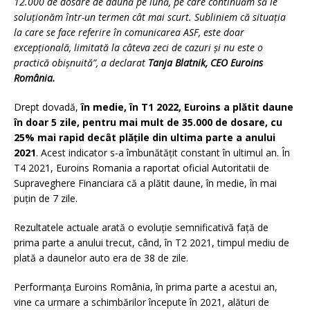
12.000 de
dosare
de daună
pe lună
, pe care
continuăm să
le
soluționăm
într-un termen cât mai scurt. Subliniem c
ă situația
la care se face referire în comunicarea ASF, este doar
excepțională
,
limitată la câteva zeci de cazuri
și n
u
este
o
practică obișnuită”, a declarat
Tanja Blatnik, CEO Euroins
România.
Drept dovadă,
în medie, în T1 2022, Euroins a plătit daune
în doar 5 zile, pentru mai mult de 35.000 de
dosare
, cu
25% mai rapid decât plățile din ultima parte a anului
2021
. Acest indicator s-a îmbunătățit constant în ultimul an. În
T4 2021, Euroins Romania a raportat oficial Autoritatii de
Supraveghere Financiara că a plătit daune, în medie, în mai
puțin de 7 zile.
Rezultatele actuale arată o evoluție semnificativă față de
prima parte a anului trecut, când, în T2 2021, timpul mediu de
plată a daunelor auto era de 38 de zile.
Performanța Euroins România, în prima parte a acestui an,
vine ca urmare a schimbărilor începute în 2021, alături de