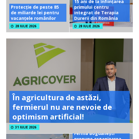
15 ani de la înființarea
Protecție de peste 85
primului centru
de miliarde lei pentru
integrat de Terapia
vacanțele românilor
Durerii din România
28 IULIE 2026
28 IULIE 2026
În agricultura de astăzi,
fermierul nu are nevoie de
optimism artificial!
31 IULIE 2026
Ferma Bogdănești
propune organizarea