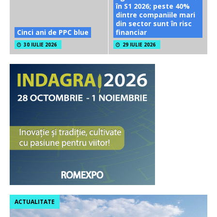
în S1 2026; peste 40%
dintre companiile mari
din sector sunt în risc
Cinci ani de PPC blue
financiar
30 IULIE 2026
29 IULIE 2026
ACTUALITATE