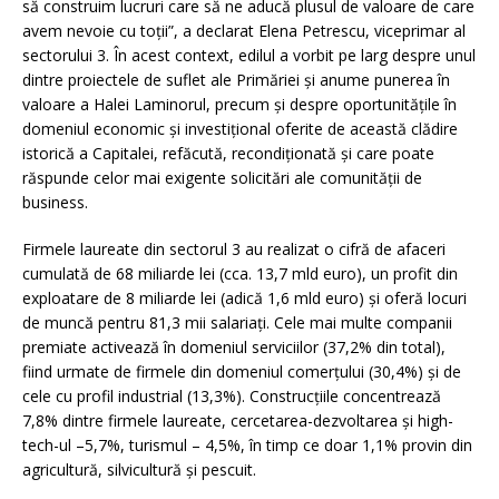
să construim lucruri care să ne aducă plusul de valoare de care
avem nevoie cu toții”, a declarat Elena Petrescu, viceprimar al
sectorului 3. În acest context, edilul a vorbit pe larg despre unul
dintre proiectele de suflet ale Primăriei și anume punerea în
valoare a Halei Laminorul, precum și despre oportunitățile în
domeniul economic și investițional oferite de această clădire
istorică a Capitalei, refăcută, recondiționată și care poate
răspunde celor mai exigente solicitări ale comunității de
business.
Firmele laureate din sectorul 3 au realizat o cifră de afaceri
cumulată de 68 miliarde lei (cca. 13,7 mld euro), un profit din
exploatare de 8 miliarde lei (adică 1,6 mld euro) și oferă locuri
de muncă pentru 81,3 mii salariați. Cele mai multe companii
premiate activează în domeniul serviciilor (37,2% din total),
fiind urmate de firmele din domeniul comerţului (30,4%) şi de
cele cu profil industrial (13,3%). Construcţiile concentrează
7,8% dintre firmele laureate, cercetarea-dezvoltarea şi high-
tech-ul –5,7%, turismul – 4,5%, în timp ce doar 1,1% provin din
agricultură, silvicultură şi pescuit.