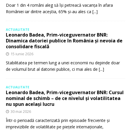
Doar 1 din 4 români aleg să își petreacă vacanța în afara
României iar dintre aceștia, 65% și-au ales ca
[...]
ACTUALITATE
Leonardo Badea, Prim-viceguvernator BNR:
Dinamica datoriei publice în România și nevoia de
consolidare fiscală
15 iunie 2026
Stabilitatea pe termen lung a unei economii nu depinde doar
de volumul brut al datoriei publice, ci mai ales de
[...]
ACTUALITATE
Leonardo Badea, Prim-viceguvernator BNR: Cursul
nominal de schimb – de ce nivelul și volatilitatea
nu spun același lucru
30 mai 2026
Într-o perioadă caracterizată prin episoade frecvente și
imprevizibile de volatilitate pe piețele internaționale,