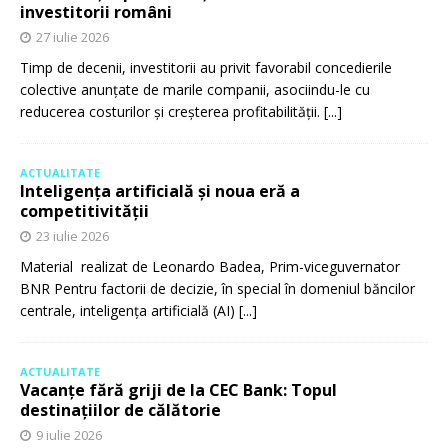
investitorii români
27 iulie 2026
Timp de decenii, investitorii au privit favorabil concedierile
colective anunțate de marile companii, asociindu-le cu
reducerea costurilor și creșterea profitabilității.
[...]
ACTUALITATE
Inteligența artificială și noua eră a
competitivității
23 iulie 2026
Material realizat de Leonardo Badea, Prim-viceguvernator
BNR Pentru factorii de decizie, în special în domeniul băncilor
centrale, inteligența artificială (AI)
[...]
ACTUALITATE
Vacanțe fără griji de la CEC Bank: Topul
destinațiilor de călătorie
9 iulie 2026