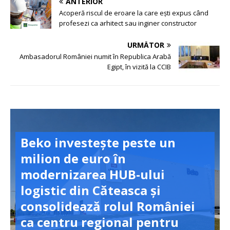
ANTERIOR
Acoperă riscul de eroare la care ești expus când
profesezi ca arhitect sau inginer constructor
URMĂTOR
Ambasadorul României numit în Republica Arabă
Egipt, în vizită la CCIB
Beko investește peste un
milion de euro în
modernizarea HUB-ului
logistic din Căteasca și
consolidează rolul României
ca centru regional pentru