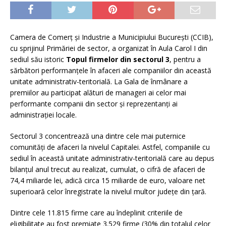
Camera de Comerţ şi Industrie a Municipiului Bucureşti (CCIB),
cu sprijinul Primăriei de sector, a organizat în Aula Carol I din
sediul său istoric
Topul firmelor din sectorul 3
, pentru a
sărbători performanțele în afaceri ale companiilor din această
unitate administrativ-teritorială. La Gala de înmânare a
premiilor au participat alături de manageri ai celor mai
performante companii din sector și reprezentanţi ai
administraţiei locale.
Sectorul 3 concentrează una dintre cele mai puternice
comunități de afaceri la nivelul Capitalei. Astfel, companiile cu
sediul în această unitate administrativ-teritorială care au depus
bilanțul anul trecut au realizat, cumulat, o cifră de afaceri de
74,4 miliarde lei, adică circa 15 miliarde de euro, valoare net
superioară celor înregistrate la nivelul multor județe din țară.
Dintre cele 11.815 firme care au îndeplinit criteriile de
eligibilitate au fost premiate 3.529 firme (30% din totalul celor