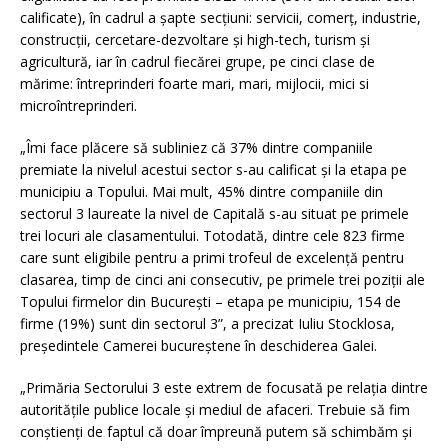
calificate), în cadrul a șapte secțiuni: servicii, comerţ, industrie,
construcţii, cercetare-dezvoltare și high-tech, turism şi
agricultură, iar în cadrul fiecărei grupe, pe cinci clase de
mărime: întreprinderi foarte mari, mari, mijlocii, mici si
microîntreprinderi.
„Îmi face plăcere să subliniez că 37% dintre companiile
premiate la nivelul acestui sector s-au calificat și la etapa pe
municipiu a Topului. Mai mult, 45% dintre companiile din
sectorul 3 laureate la nivel de Capitală s-au situat pe primele
trei locuri ale clasamentului. Totodată, dintre cele 823 firme
care sunt eligibile pentru a primi trofeul de excelenţă pentru
clasarea, timp de cinci ani consecutiv, pe primele trei poziții ale
Topului firmelor din București – etapa pe municipiu, 154 de
firme (19%) sunt din sectorul 3”, a precizat Iuliu Stocklosa,
președintele Camerei bucureștene în deschiderea Galei.
„Primăria Sectorului 3 este extrem de focusată pe relația dintre
autoritățile publice locale și mediul de afaceri. Trebuie să fim
conștienți de faptul că doar împreună putem să schimbăm și