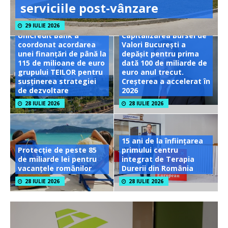
serviciile post-vânzare
29 IULIE 2026
UniCredit Bank a
Capitalizarea Bursei de
coordonat acordarea
Valori București a
unei finanțări de până la
depășit pentru prima
115 de milioane de euro
dată 100 de miliarde de
grupului TEILOR pentru
euro anul trecut.
susținerea strategiei
Creșterea a accelerat în
de dezvoltare
2026
28 IULIE 2026
28 IULIE 2026
15 ani de la înființarea
Protecție de peste 85
primului centru
de miliarde lei pentru
integrat de Terapia
vacanțele românilor
Durerii din România
28 IULIE 2026
28 IULIE 2026