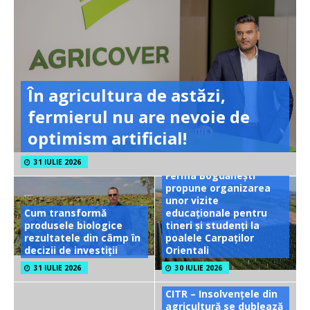
În agricultura de astăzi,
fermierul nu are nevoie de
optimism artificial!
31 IULIE 2026
Ferma Bogdănești
propune organizarea
unor vizite
Cum transformă
educaționale pentru
produsele biologice
tineri și studenți la
rezultatele din câmp în
poalele Carpaților
decizii de investiții
Orientali
31 IULIE 2026
30 IULIE 2026
CITR – Insolvențele din
agricultură se dublează