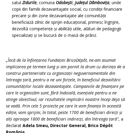
satul
Zidurile
, comuna
Odobești
,
jude
ţ
ul Dâmbovița
, unde
copii din familii dezavantajate social, cu condiţii financiare
precare şi din zone dezavantajate ale comunităţii
beneficiază zilnic de sprijin educaţional, primesc îngrijire,
dezvoltă competenţe şi abilităţi utile, alături de pedagogii
specializaţi şi se bucură de o masă de prânz.
„Încă de la înființarea Fundației BricoDépôt, ne-am asumat
implicarea pe termen lung şi am pornit la drum cu dorința de a
construi parteneriate cu organizații neguvernamentale din
întreaga ţară, pentru a ne uni forțele, în beneficiul dezvoltării
comunităților locale dezavantajate. Campaniile de finanţare pe
care le organizăm sunt, fără îndoială, esențiale pentru a ne
atinge obiectivul, iar rezultatele implicării noastre încep deja să
se vadă. Prin cele 5 proiecte pe care le vom finanța în această
ediţie, vom sprijini, în total, peste 1700 de beneficiari direcți și
alţi aproape 1800 de beneficiari indirecți, din întreaga țară”
, a
declarat
Adela Smeu, Director General, Brico Dépôt
România
.