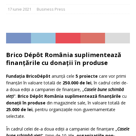
17 iunie 2021
Business Press
Brico Dép
ô
t Rom
â
nia suplimenteaz
ă
finanţ
ă
rile cu dona
ţ
ii
ȋ
n produse
Funda
ţ
ia BricoDépôt
anunţă cele
5 proiecte
care vor primi
finanţări în valoare totală de
250.000 de lei
, în cadrul celei de-
a doua ediţii a campaniei de finanţare, „
Casele bune schimb
ă
vie
ţ
i
”.
Brico Dép
ô
t Rom
â
nia suplimenteaz
ă
finan
ţă
rile
cu
dona
ţ
ii
î
n produse
din magazinele sale, în valoare totală de
25.000 de lei
, pentru organizaţiile non-guvernamentate
selectate.
În cadrul celei de-a doua ediţii a campaniei de finanţare „
Casele
bune schimb
ă
vie
ţ
i
”, timp de 10 zile,
o
rganizaţiile non-