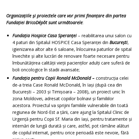
Organizaţiile
şi proiectele care vor primi finanţare din partea
Funda
ţ
iei
BricoDépôt sunt următoarele
:
Fundația Hospice Casa Speranței
– reabilitarea unui salon cu
4 paturi din Spitalul HOSPICE Casa Speranţei din
București
,
igienizarea altor alte 6 saloane, înlocuirea paturilor de spital
învechite și alte lucrări de renovare foarte necesare pentru
îmbunătățirea calității vieții pacienților adulți care suferă de
boli oncologice în stadii avansate;
Fundația pentru Copii Ronald McDonald
–
construcţia celei
de-a treia Case Ronald McDonald, în Iași (după cea din
București – 2003 și Timișoara – 2008), un proiect unic în
zona Moldovei, adresat copiilor bolnavi și familiilor
acestora. Proiectul va sprijini familiile vulnerabile din toată
regiunea de Nord-Est a țării, care ajung la Spitalul Clinic de
Urgență pentru Copii Sf. Maria din Iași, pentru tratamente și
internări de lungă durată și care, astfel, pot rămâne alături
de copilul internat, pentru orice perioadă este nevoie, fără