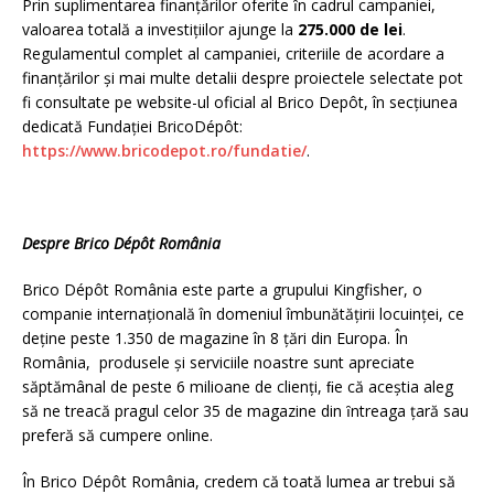
Prin suplimentarea finanţărilor oferite ȋn cadrul campaniei,
valoarea totală a investiţiilor ajunge la
275.000 de lei
.
Regulamentul complet al campaniei, criteriile de acordare a
finanțărilor şi mai multe detalii despre proiectele selectate pot
fi consultate pe website-ul oficial al Brico Depôt, în secțiunea
dedicată Fundației BricoDépôt:
https://www.bricodepot.ro/fundatie/
.
Despre Brico Dépôt România
Brico Dépôt România este parte a grupului Kingfisher, o
companie internațională în domeniul îmbunătățirii locuinței, ce
deține peste 1.350 de magazine în 8 țări din Europa. În
România, produsele și serviciile noastre sunt apreciate
săptămânal de peste 6 milioane de clienți, ﬁe că aceștia aleg
să ne treacă pragul celor 35 de magazine din ȋntreaga ţară sau
preferă să cumpere online.
În Brico Dépôt România, credem că toată lumea ar trebui să