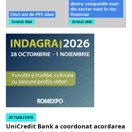
dintre companiile mari
din sector sunt în risc
Cinci ani de PPC blue
financiar
30 IULIE 2026
29 IULIE 2026
ACTUALITATE
UniCredit Bank a coordonat acordarea