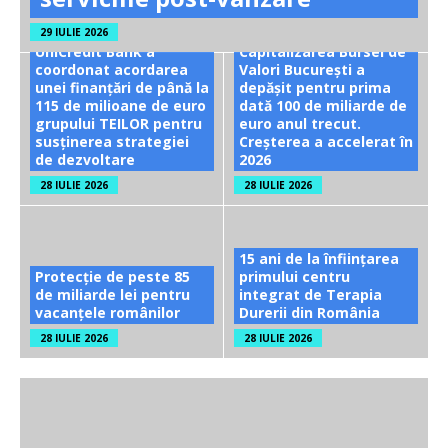
29 IULIE 2026
UniCredit Bank a
Capitalizarea Bursei de
coordonat acordarea
Valori București a
unei finanțări de până la
depășit pentru prima
115 de milioane de euro
dată 100 de miliarde de
grupului TEILOR pentru
euro anul trecut.
susținerea strategiei
Creșterea a accelerat în
de dezvoltare
2026
28 IULIE 2026
28 IULIE 2026
15 ani de la înființarea
Protecție de peste 85
primului centru
de miliarde lei pentru
integrat de Terapia
vacanțele românilor
Durerii din România
28 IULIE 2026
28 IULIE 2026