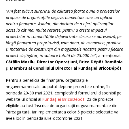
“Am fost plăcut surprinşi de calitatea foarte bună a proiectelor
propuse de organizațiile neguvernamentale care au aplicat
pentru finanţare. Aşadar, din dorinţa de a oferi aplicanților
acces la cât mai multe resurse, pentru a creşte impactul
proiectelor în comunităţile defavorizate cărora se adresează, pe
lângă finanțarea propriu-zisă, vom dona, de asemenea, produse
și materiale de construcții din magazinele noastre pentru fiecare
proiect câștigător, în valoare totală de 25.000 lei”,
a menționat
Cătălin Mazilu
,
Director Operaţiuni, Brico Dépôt România
şi
Membru al Consiliului Director al
Funda
ţ
iei BricoDépôt
.
Pentru a beneficia de finanțare, organizațiile
neguvernamentale au putut depune proiectele online, în
perioada 20-30 mai 2021, completând formularul disponibil pe
website-ul oficial al
Fundaţiei BricoDépôt
. 23 de proiecte
eligibile au fost înscrise de organizații neguvernamentale din
întreaga țară, iar implementarea celor 5 poiecte selectate va
avea loc în perioada iulie-octombrie 2021.