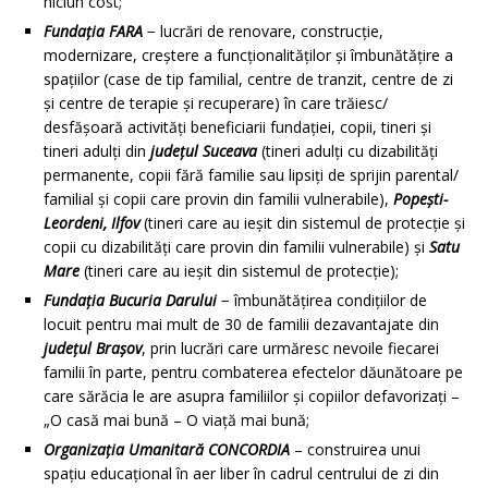
niciun cost;
Fundația FARA
− lucrări de renovare, construcție,
modernizare, creştere a funcționalităților și îmbunătățire a
spațiilor (case de tip familial, centre de tranzit, centre de zi
și centre de terapie și recuperare) în care trăiesc/
desfășoară activități beneficiarii fundației, copii, tineri și
tineri adulți din
județul Suceava
(tineri adulți cu dizabilități
permanente, copii fără familie sau lipsiţi de sprijin parental/
familial şi copii care provin din familii vulnerabile),
Popești-
Leordeni, Ilfov
(tineri care au ieșit din sistemul de protecție și
copii cu dizabilități care provin din familii vulnerabile) și
Satu
Mare
(tineri care au ieșit din sistemul de protecție);
Fundația Bucuria Darului
− îmbunătățirea condițiilor de
locuit pentru mai mult de 30 de familii dezavantajate din
județul Brașov
, prin lucrări care urmăresc nevoile fiecarei
familii în parte, pentru combaterea efectelor dăunătoare pe
care sărăcia le are asupra familiilor și copiilor defavorizați –
„O casă mai bună – O viaţă mai bună;
Organiza
ţ
ia Umanitară CONCORDIA
– construirea unui
spațiu educațional în aer liber în cadrul centrului de zi din