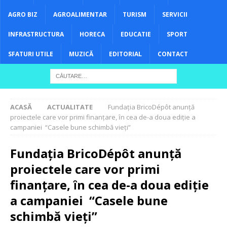
AGRO BIZ
AGROALIMENTAR
TURISM
SERVICII
INFRASTRUCTURA
HORECA
EDUCATIE
SPORT
SFATURI UTILE
MUZICĂ
EDITORIAL
CONTACT
ACASĂ
ACTUALITATE
Fundația BricoDépôt anunţă
proiectele care vor primi finanţare, ȋn cea de-a doua ediţie a
campaniei “Casele bune schimbă vieţi”
Fundația BricoDépôt anunţă
proiectele care vor primi
finanţare, ȋn cea de-a doua ediţie
a campaniei “Casele bune
schimbă vieţi”