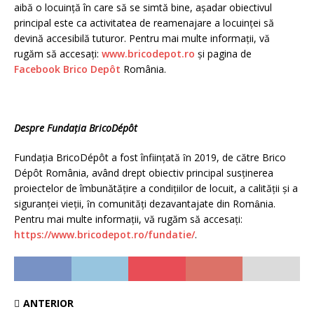
aibă o locuință în care să se simtă bine, aşadar obiectivul
principal este ca activitatea de reamenajare a locuinţei să
devină accesibilă tuturor. Pentru mai multe informații, vă
rugăm să accesați:
www.bricodepot.ro
și pagina de
Facebook Brico Depôt
România.
Despre Funda
ţ
ia BricoDépôt
Fundaţia BricoDépôt a fost înființată ȋn 2019, de către Brico
Dépôt România, având drept obiectiv principal susținerea
proiectelor de îmbunătăţire a condiţiilor de locuit, a calităţii şi a
siguranţei vieţii, ȋn comunități dezavantajate din Romȃnia.
Pentru mai multe informații, vă rugăm să accesați:
https://www.bricodepot.ro/fundatie/
.
ANTERIOR