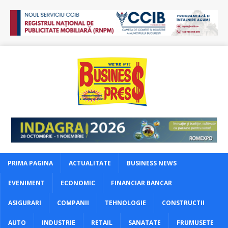
PRIMA PAGINA
ACTUALITATE
BUSINESS NEWS
EVENIMENT
ECONOMIC
FINANCIAR BANCAR
ASIGURARI
COMPANII
TEHNOLOGIE
CONSTRUCTII
AUTO
INDUSTRIE
RETAIL
SANATATE
FRUMUSETE