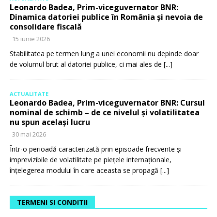
Leonardo Badea, Prim-viceguvernator BNR:
Dinamica datoriei publice în România și nevoia de
consolidare fiscală
15 iunie 2026
Stabilitatea pe termen lung a unei economii nu depinde doar
de volumul brut al datoriei publice, ci mai ales de
[...]
ACTUALITATE
Leonardo Badea, Prim-viceguvernator BNR: Cursul
nominal de schimb – de ce nivelul și volatilitatea
nu spun același lucru
30 mai 2026
Într-o perioadă caracterizată prin episoade frecvente și
imprevizibile de volatilitate pe piețele internaționale,
înțelegerea modului în care aceasta se propagă
[...]
TERMENI SI CONDITII