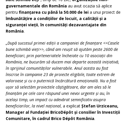
guvernamental
e
din România
au avut ocazia să aplice
pentru
finan
ţarea cu până la 50.000 de lei
a unui proiect de
îmbunătăţire
a
condiţiilor de locuit, a calit
ăţ
ii
ş
i a
siguran
ţ
ei vie
ţ
ii
,
î
n comunități dezavantajate din
România
.
„După succesul primei ediții a campaniei de finanțare
<<
Casele
bune schimbă vieți
>>
, când am reușit să ajutăm peste 2600 de
beneficiari, prin parteneriatele încheiate cu 10 asociații din
România, ne bucurăm să ducem mai departe această inițiativă,
în sprijinul comunităților vulnerabile. Anul acesta au fost
înscrise în campanie 23 de proiecte eligibile, toate extrem de
valoroase și cu o puternică încărcătură emoțională. Nu a fost
ușor să selectăm proiectele câștigătoare, dar am ales să le
finanțăm pe cele care răspund unei nevoi urgente și au, în
același timp, un impact cu adevărat semnificativ asupra
beneficiarilor, la nivel național,
a explicat
Ş
tefan Urziceanu,
Manager al Fundaţiei BricoDépôt şi consilier în Investiţii
Comunitare, în cadrul Brico Dépôt România
.