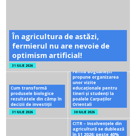
În agricultura de astăzi,
fermierul nu are nevoie de
optimism artificial!
31 IULIE 2026
Ferma Bogdănești
propune organizarea
unor vizite
Cum transformă
educaționale pentru
produsele biologice
tineri și studenți la
rezultatele din câmp în
poalele Carpaților
decizii de investiții
Orientali
31 IULIE 2026
30 IULIE 2026
CITR – Insolvențele din
agricultură se dublează
în S1 2026; peste 40%