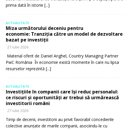
prima dată în istorie
[...]
ACTUALITATE
Miza următorului deceniu pentru
economie: Tranziția către un model de dezvoltare
bazat pe investiții
27 iulie 2026
Material oferit de Daniel Anghel, Country Managing Partner
PwC România În economie există momente în care nu lipsa
resurselor reprezintă
[...]
ACTUALITATE
Investițiile în companii care își reduc personalul:
ce riscuri și oportunități ar trebui să urmărească
investitorii români
27 iulie 2026
Timp de decenii, investitorii au privit favorabil concedierile
colective anunțate de marile companii, asociindu-le cu