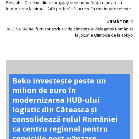
BestJobs: O treime dintre angajați sunt nehotărâți cu privire la
întoarcerea la birou – 24% preferă să lucreze în continuare remote
URMĂTOR
REGINA MARIA, furnizor exclusiv de sănătate al delegației României
la Jocurile Olimpice de la Tokyo
Beko investește peste un
milion de euro în
modernizarea HUB-ului
logistic din Căteasca și
consolidează rolul României
ca centru regional pentru
serviciile post-vânzare