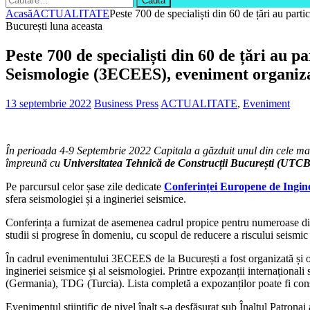
după:
Acasă
ACTUALITATE
Peste 700 de specialiști din 60 de țări au par
București luna aceasta
Peste 700 de specialiști din 60 de țări au p
Seismologie (3ECEES), eveniment organizat
13 septembrie 2022
Business Press
ACTUALITATE
,
Eveniment
În perioada 4-9 Septembrie 2022 Capitala a găzduit unul din cele mai
împreună cu
Universitatea Tehnică de Construcții București (UTC
Pe parcursul celor șase zile dedicate
Conferinței Europene de Ingine
sfera seismologiei și a ingineriei seismice.
Conferința a furnizat de asemenea cadrul propice pentru numeroase discuț
studii si progrese în domeniu, cu scopul de reducere a riscului seismic d
În cadrul evenimentului 3ECEES de la București a fost organizată și o z
ingineriei seismice și al seismologiei. Printre expozanții internaț
(Germania), TDG (Turcia). Lista completă a expozanților poate fi con
Evenimentul științific de nivel înalt s-a desfășurat sub Înaltul Patrona