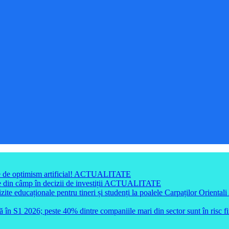
e de optimism artificial!
ACTUALITATE
din câmp în decizii de investiții
ACTUALITATE
e educaționale pentru tineri și studenți la poalele Carpaților Orientali
ă în S1 2026; peste 40% dintre companiile mari din sector sunt în risc f