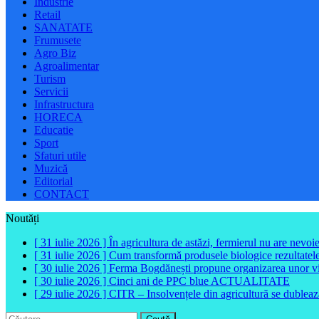
Industrie
Retail
SANATATE
Frumusete
Agro Biz
Agroalimentar
Turism
Servicii
Infrastructura
HORECA
Educatie
Sport
Sfaturi utile
Muzică
Editorial
CONTACT
Noutăți
[ 31 iulie 2026 ]
În agricultura de astăzi, fermierul nu are nevoi
[ 31 iulie 2026 ]
Cum transformă produsele biologice rezultatele 
[ 30 iulie 2026 ]
Ferma Bogdănești propune organizarea unor vizit
[ 30 iulie 2026 ]
Cinci ani de PPC blue
ACTUALITATE
[ 29 iulie 2026 ]
CITR – Insolvențele din agricultură se dubleaz
Caută