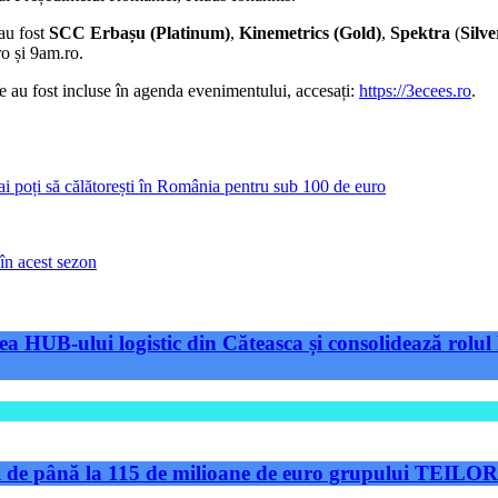
au fost
SCC Erbașu (Platinum)
,
Kinemetrics (Gold)
,
Spektra
(
Silve
o și 9am.ro.
re au fost incluse în agenda evenimentului, accesați:
https://3ecees.ro
.
oți să călătorești în România pentru sub 100 de euro
în acest sezon
a HUB-ului logistic din Căteasca și consolidează rolul 
de până la 115 de milioane de euro grupului TEILOR pe