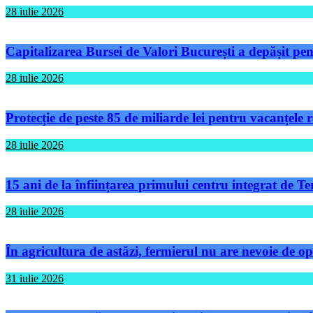
28 iulie 2026
Capitalizarea Bursei de Valori București a depășit pen
28 iulie 2026
Protecție de peste 85 de miliarde lei pentru vacanțele
28 iulie 2026
15 ani de la înființarea primului centru integrat de 
28 iulie 2026
În agricultura de astăzi, fermierul nu are nevoie de op
31 iulie 2026