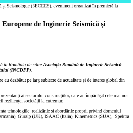
smică și Seismologie (3ECEES), eveniment organizat în premieră la
ței Europene de Inginerie Seismică și
ată în România de către
Asociația Română de Inginerie Seismică
,
ntului (INCDFP).
me au dezbătut pe larg subiecte de actualitate și de interes global din
ezentanți ai sectorului construcțiilor, care au împărtășit cele mai noi
 rezilienței societății la cutremur.
a tehnologiile, realizările și abordările proprii privind domeniul
(Germania), Güralp (UK), ISAAC (Italia), Kinemetrics (SUA), Spektra