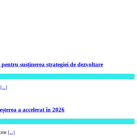
ntru susținerea strategiei de dezvoltare
5
[...]
șterea a accelerat în 2026
torie
[...]