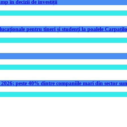
p în decizii de investiții
aționale pentru tineri și studenți la poalele Carpațilo
 2026; peste 40% dintre companiile mari din sector sunt