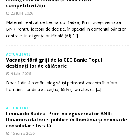
competitivității
23 iulie 2026
Material realizat de Leonardo Badea, Prim-viceguvernator
BNR Pentru factorii de decizie, în special în domeniul băncilor
centrale, inteligența artificială (AI)
[...]
ACTUALITATE
Vacanțe fără griji de la CEC Bank: Topul
destinațiilor de călătorie
9 iulie 2026
Doar 1 din 4 români aleg să își petreacă vacanța în afara
României iar dintre aceștia, 65% și-au ales ca
[...]
ACTUALITATE
Leonardo Badea, Prim-viceguvernator BNR:
Dinamica datoriei publice în România și nevoia de
consolidare fiscală
15 iunie 2026