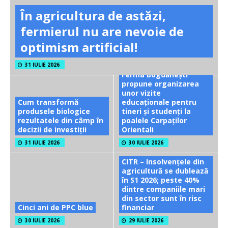
În agricultura de astăzi,
fermierul nu are nevoie de
optimism artificial!
31 IULIE 2026
Ferma Bogdănești
propune organizarea
unor vizite
Cum transformă
educaționale pentru
produsele biologice
tineri și studenți la
rezultatele din câmp în
poalele Carpaților
decizii de investiții
Orientali
31 IULIE 2026
30 IULIE 2026
CITR – Insolvențele din
agricultură se dublează
în S1 2026; peste 40%
dintre companiile mari
din sector sunt în risc
Cinci ani de PPC blue
financiar
30 IULIE 2026
29 IULIE 2026