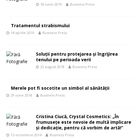
18 iunie 2019
Business Press
Tratamentul strabismului
14 aprilie 2019
Business Press
Soluţii pentru protejarea şi îngrijirea
tenului pe perioada verii
22 august 2018
Business Press
Merele pot fi socotite un simbol al sănătăţii
29 iunie 2018
Business Press
Cristina Ciucă, Crystal Cosmetics: „În
frumuseţe este nevoie de multă implicare
şi dedicaţie, pentru că vorbim de artă!”
15 octombrie 2014
Business Press