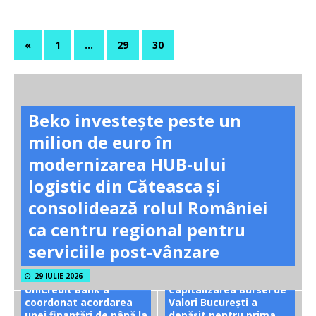
«
1
…
29
30
Beko investește peste un
milion de euro în
modernizarea HUB-ului
logistic din Căteasca și
consolidează rolul României
ca centru regional pentru
serviciile post-vânzare
29 IULIE 2026
UniCredit Bank a
Capitalizarea Bursei de
coordonat acordarea
Valori București a
unei finanțări de până la
depășit pentru prima