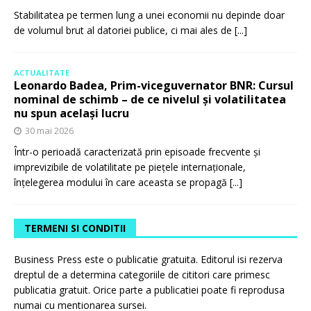
Stabilitatea pe termen lung a unei economii nu depinde doar
de volumul brut al datoriei publice, ci mai ales de
[...]
ACTUALITATE
Leonardo Badea, Prim-viceguvernator BNR: Cursul
nominal de schimb – de ce nivelul și volatilitatea
nu spun același lucru
30 mai 2026
Într-o perioadă caracterizată prin episoade frecvente și
imprevizibile de volatilitate pe piețele internaționale,
înțelegerea modului în care aceasta se propagă
[...]
TERMENI SI CONDITII
Business Press este o publicatie gratuita. Editorul isi rezerva
dreptul de a determina categoriile de cititori care primesc
publicatia gratuit. Orice parte a publicatiei poate fi reprodusa
numai cu mentionarea sursei.