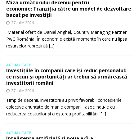
Miza următorului deceniu pentru
economie: Tranziția către un model de dezvoltare
bazat pe investiții
27 iulie 2026
Material oferit de Daniel Anghel, Country Managing Partner
PwC România În economie există momente în care nu lipsa
resurselor reprezintă
[...]
ACTUALITATE
Investițiile în companii care își reduc personalul:
ce riscuri și oportunități ar trebui să urmărească
investitorii români
27 iulie 2026
Timp de decenii, investitorii au privit favorabil concedierile
colective anunțate de marile companii, asociindu-le cu
reducerea costurilor și creșterea profitabilității.
[...]
ACTUALITATE
Inteligența artificială și noua eră a